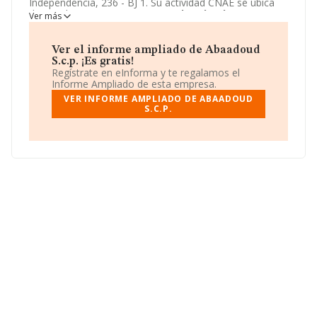
Independencia, 236 - BJ 1. Su actividad CNAE se ubica
dentro de 5611 - Restaurantes.
Abaadoud S.c.p.
tiene
Ver más
un modelo de sociedad Sociedad civil.
Ver el informe ampliado de Abaadoud
S.c.p. ¡Es gratis!
Regístrate en eInforma y te regalamos el
Informe Ampliado de esta empresa.
VER INFORME AMPLIADO DE ABAADOUD
S.C.P.