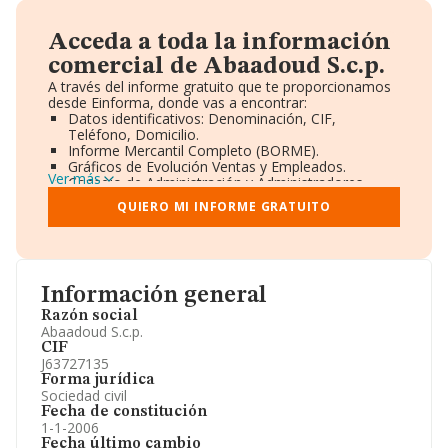
Acceda a toda la información
comercial de Abaadoud S.c.p.
A través del informe gratuito que te proporcionamos
desde Einforma, donde vas a encontrar:
Datos identificativos: Denominación, CIF,
Teléfono, Domicilio.
Informe Mercantil Completo (BORME).
Gráficos de Evolución Ventas y Empleados.
Ver más
Consejo de Administración y Administradores.
Directivos y Ejecutivos.
QUIERO MI INFORME GRATUITO
Accionistas.
Participaciones y Vinculaciones en otras empresas.
Artículos de prensa publicados sobre la empresa.
Información oficial y registral complementaria.
Información general
Razón social
Abaadoud S.c.p.
CIF
J63727135
Forma jurídica
Sociedad civil
Fecha de constitución
1-1-2006
Fecha último cambio