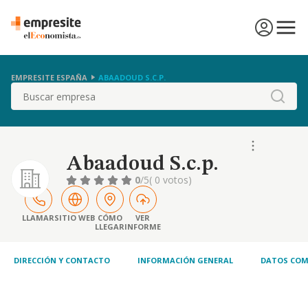
EMPRESITE ESPAÑA
ABAADOUD S.C.P.
Buscar
Abaadoud S.c.p.
0
/5
( 0 votos)
LLAMAR
SITIO WEB
CÓMO
VER
LLEGAR
INFORME
DIRECCIÓN Y CONTACTO
INFORMACIÓN GENERAL
DATOS COM