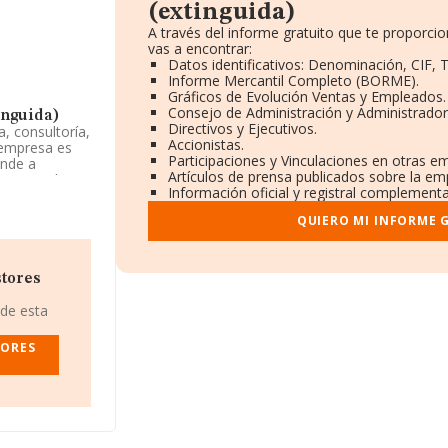
(extinguida)
A través del informe gratuito que te proporc
vas a encontrar:
Datos identificativos: Denominación, CIF, T
Informe Mercantil Completo (BORME).
Gráficos de Evolución Ventas y Empleados.
Consejo de Administración y Administrador
inguida)
Directivos y Ejecutivos.
a, consultoría,
Accionistas.
 empresa es
Participaciones y Vinculaciones en otras e
onde a
Artículos de prensa publicados sobre la em
en mercados
Información oficial y registral complementa
QUIERO MI INFORME 
extinguida)
,
 núm. 4,
arcelona,
stores
 de esta
nza la cifra
ción de 210
TORES
ormación
güedad