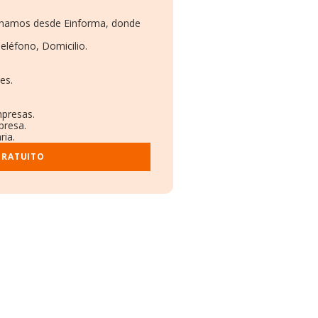
ionamos desde Einforma, donde
eléfono, Domicilio.
es.
mpresas.
presa.
ria.
GRATUITO