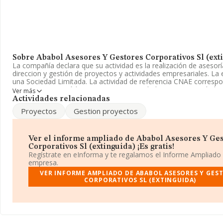
Sobre Ababol Asesores Y Gestores Corporativos Sl (ext
La compañía declara que su actividad es la realización de asesorí
direccion y gestión de proyectos y actividades empresariales. La
una Sociedad Limitada. La actividad de referencia CNAE corresp
'%cnae%', cuyo Código es 7020. La sociedad no tiene actividad 
Ver más
exteriores.
Actividades relacionadas
Proyectos
Gestion proyectos
La sociedad
Ababol Asesores y Gestores Corporativos S.L (
con CIF B63784508, tiene domicilio fiscal en Calle De La Servera
(08757), en el municipio de Corbera De Llobregat, provincia de B
Cataluña.
Ver el informe ampliado de Ababol Asesores Y Ge
Corporativos Sl (extinguida) ¡Es gratis!
Con los datos a disposición de INFORMA sobre 72.271 empresas
Regístrate en eInforma y te regalamos el Informe Ampliado
pertenecientes al sector, en el ámbito nacional la facturación alca
empresa.
de 15.184 millones de euros y se calcula un promedio de factura
VER INFORME AMPLIADO DE ABABOL ASESORES Y GES
mil euros entre todas las compañías. Con el fin de ampliar la inf
CORPORATIVOS SL (EXTINGUIDA)
relativa a las compañías, los empleados de media son 2. La anti
alcanza los 13 años desde la constitución.