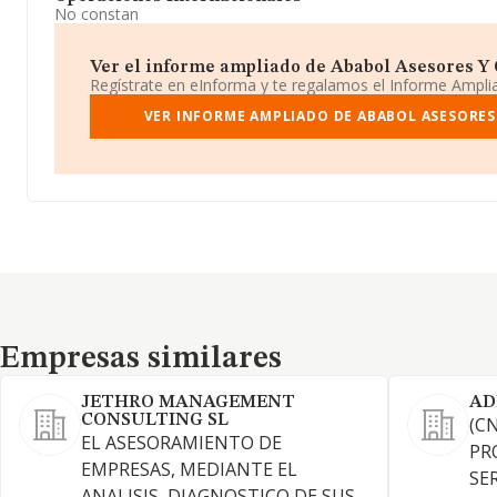
No constan
Ver el informe ampliado de Ababol Asesores Y Ge
Regístrate en eInforma y te regalamos el Informe Ampl
VER INFORME AMPLIADO DE ABABOL ASESORES
Empresas similares
Empresas similares
JETHRO MANAGEMENT
AD
CONSULTING SL
(C
EL ASESORAMIENTO DE
PR
EMPRESAS, MEDIANTE EL
SE
ANALISIS, DIAGNOSTICO DE SUS