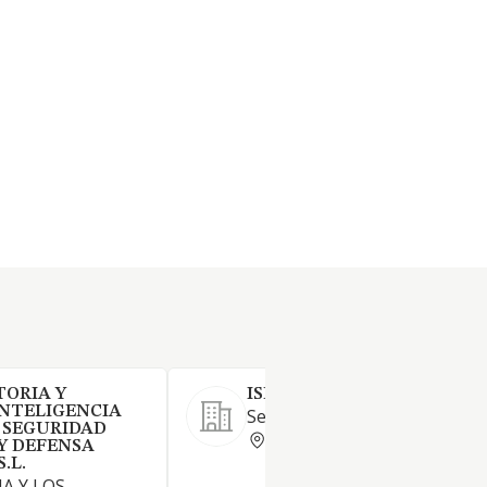
TORIA Y
ISEUMA SL
INTELIGENCIA
Servicios de Consultoría.
 SEGURIDAD
BARCELONA
Y DEFENSA
.L.
A Y LOS