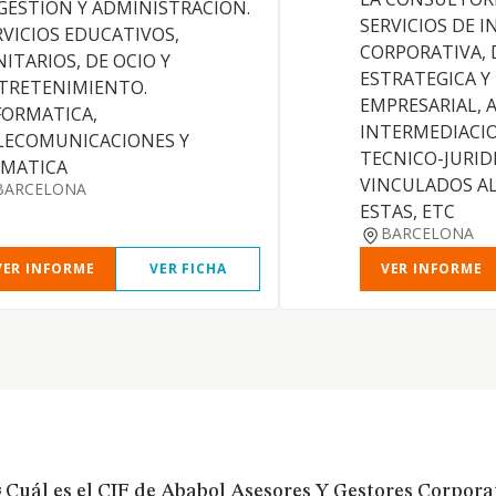
GESTION Y ADMINISTRACION.
SERVICIOS DE I
RVICIOS EDUCATIVOS,
CORPORATIVA, 
NITARIOS, DE OCIO Y
ESTRATEGICA Y
TRETENIMIENTO.
EMPRESARIAL, 
FORMATICA,
INTERMEDIACIO
LECOMUNICACIONES Y
TECNICO-JURID
IMATICA
VINCULADOS A
BARCELONA
ESTAS, ETC
BARCELONA
VER INFORME
VER FICHA
VER INFORME
¿Cuál es el CIF de Ababol Asesores Y Gestores Corporat