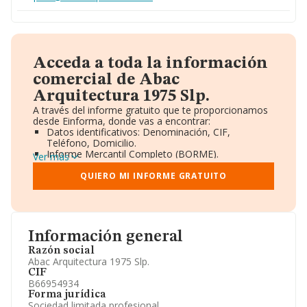
Acceda a toda la información
comercial de Abac
Arquitectura 1975 Slp.
A través del informe gratuito que te proporcionamos
desde Einforma, donde vas a encontrar:
Datos identificativos: Denominación, CIF,
Teléfono, Domicilio.
Informe Mercantil Completo (BORME).
Ver más
Gráficos de Evolución Ventas y Empleados.
Consejo de Administración y Administradores.
QUIERO MI INFORME GRATUITO
Directivos y Ejecutivos.
Accionistas.
Participaciones y Vinculaciones en otras empresas.
Artículos de prensa publicados sobre la empresa.
Información oficial y registral complementaria.
Información general
Razón social
Abac Arquitectura 1975 Slp.
CIF
B66954934
Forma jurídica
Sociedad limitada profesional