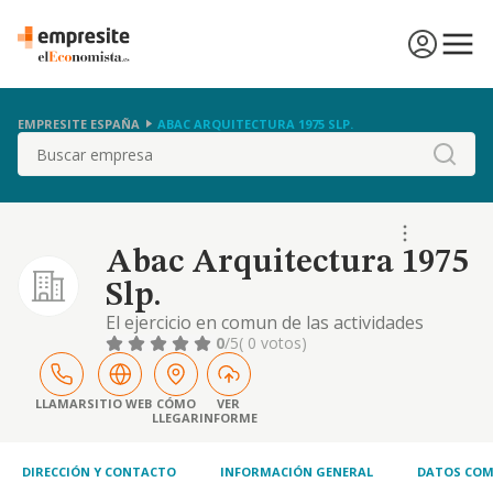
EMPRESITE ESPAÑA
ABAC ARQUITECTURA 1975 SLP.
Buscar
Abac Arquitectura 1975
Slp.
El ejercicio en comun de las actividades
propias de los profesionales de
0
/5
( 0 votos)
arquitectura, la prestacion de servicios
tecnicos de arquitectura y urbanismo
LLAMAR
SITIO WEB
CÓMO
VER
LLEGAR
INFORME
DIRECCIÓN Y CONTACTO
INFORMACIÓN GENERAL
DATOS COM