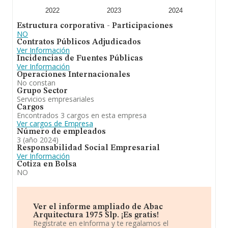
SLP
es el ejercicio en común de las actividades propias
de los profesionales de arquitectura, la prestación de
2022
2023
2024
servicios tecnicos de arquitectura y urbanismo. Se ha
Estructura corporativa - Participaciones
posicionado mejor en el ranking de provincia frente al
NO
2023.
Contratos Públicos Adjudicados
Ver Información
Incidencias de Fuentes Públicas
Ver Información
Operaciones Internacionales
No constan
Grupo Sector
Servicios empresariales
Cargos
Encontrados 3 cargos en esta empresa
Ver cargos de Empresa
Número de empleados
3 (año 2024)
Responsabilidad Social Empresarial
Ver Información
Cotiza en Bolsa
NO
Ver el informe ampliado de Abac
Arquitectura 1975 Slp. ¡Es gratis!
Regístrate en eInforma y te regalamos el