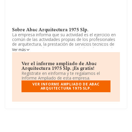
Sobre Abac Arquitectura 1975 Slp.
La empresa informa que su actividad es el ejercicio en
común de las actividades propias de los profesionales
de arquitectura, la prestación de servicios tecnicos de
arquitectura y urbanismo. La sociedad está registrada
Ver más
como Sociedad Limitada. Su CNAE corresponde a 7111
con código 'Servicios técnicos de arquitectura'. La
sociedad no tiene actividad en mercados exteriores.
Ver el informe ampliado de Abac
Arquitectura 1975 Slp. ¡Es gratis!
Ha tenido un 50% más de empleados y atendiendo a los
Regístrate en eInforma y te regalamos el
datos disponibles en INFORMA, ese número ha estado
Informe Ampliado de esta empresa.
por encima de la media de sector.
VER INFORME AMPLIADO DE ABAC
ARQUITECTURA 1975 SLP.
Respecto a la posición de la empresa según los niveles
de facturación, en los distintos rankings, INFORMA
facilita la siguiente información: en 2024 la empresa ha
ganado 563 puestos en el ranking sectorial, pasando del
1.896 al 1.333. En el ranking de sectores las siguientes
empresas tienen mejor posición:
Arquitectura y
Gestión Medio Ambiental S.L
y
Carnicero Garcia de
La Hoz SLP
; sin embargo, por debajo se encuentran
empresas como:
Green Oil Energy Systems S.L
y