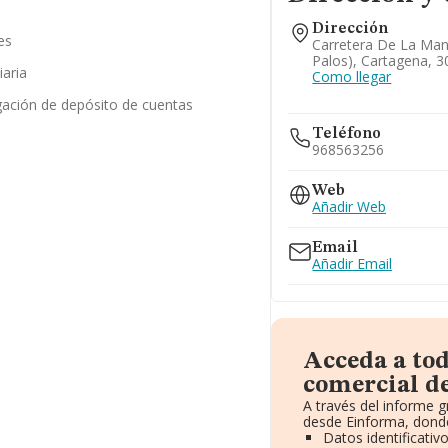
Dirección
es
Carretera De La Ma
Palos), Cartagena, 3
iaria
Como llegar
gación de depósito de cuentas
Teléfono
968563256
Web
Añadir Web
Email
Añadir Email
Acceda a to
comercial d
A través del informe 
desde Einforma, donde
Datos identificati