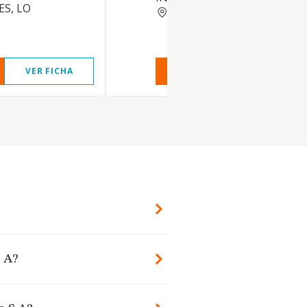
ES, LO
MURCIA
VER FICHA
VER INFORME
VER FIC
S A?