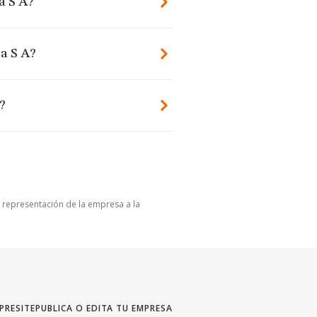
a S A?
ca S A?
?
u representación de la empresa a la
PRESITE
PUBLICA O EDITA TU EMPRESA