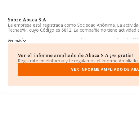
Sobre Abaca S A
La empresa está registrada como Sociedad Anónima. La activida
'%cnae%', cuyo Código es 6812. La compañía no tiene actividad 
Es posible ponerse en contacto con la empresa a través del tel
Ver más
La empresa
Abaca S A
, con número de identificación fiscal A306
Carretera De La Manga (cabo De Palos) Cabo Palo, (30370), Car
Ver el informe ampliado de Abaca S A ¡Es gratis!
Regístrate en eInforma y te regalamos el Informe Ampliado
En relación con el sector y disponiendo de los datos de hasta 23
la facturación alcanza la cifra de 29.817 millones de euros y el p
VER INFORME AMPLIADO DE ABA
entre todas las compañías asciende a los 128 mil euros. Teniend
Murcia, en la base de datos INFORMA constan 8482 empresas, c
millones de euros. Para aportar ulterior información de interés en
alcanza los 20 años desde la constitución. La media de empleado