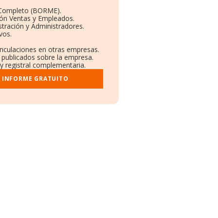
 Completo (BORME).
ión Ventas y Empleados.
tración y Administradores.
vos.
Vinculaciones en otras empresas.
a publicados sobre la empresa.
 y registral complementaria.
I INFORME GRATUITO