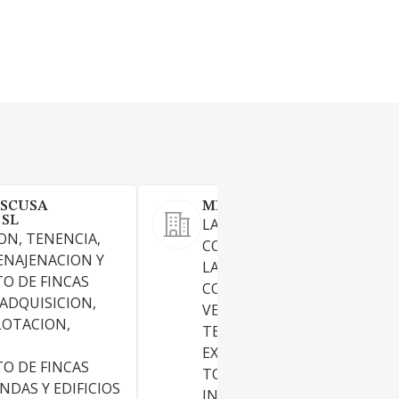
ESCUSA
MINOR SEA HOLIDAYS SL
 SL
LA ACTIVIDAD EMPRESARIAL
ION, TENENCIA,
CONSISTENTE EN LO SIGUIE
ENAJENACION Y
LA PROMOCION,
O DE FINCAS
CONSTRUCCION, COMPRA Y
A ADQUISICION,
VENTA, ADMINISTRACION,
LOTACION,
TENENCIA, TRANSFORMACIO
EXPLOTACION EN ARRIENDO
O DE FINCAS
TODO TIPO DE BIENES
NDAS Y EDIFICIOS
INMUEBLES.