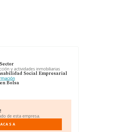
Sector
ción y actividades inmobiliarias
sabilidad Social Empresarial
ormación
 en Bolsa
!
iado de esta empresa.
ACA S A