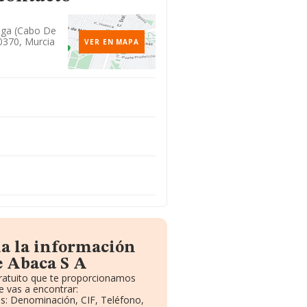
nga (cabo De
0370, Murcia
VER EN MAPA
da la información
e Abaca S A
gratuito que te proporcionamos
 vas a encontrar:
vos: Denominación, CIF, Teléfono,