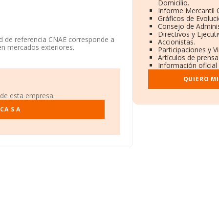
Domicilio.
Informe Mercantil
Gráficos de Evoluc
Consejo de Adminis
Directivos y Ejecuti
d de referencia CNAE corresponde a
Accionistas.
en mercados exteriores.
Participaciones y 
Artículos de prens
éfono 968563256.
Información oficial
22740, tiene domicilio fiscal en
QUIERO M
tagena, Murcia.
 de esta empresa.
1.218 empresas, en el ámbito nacional
romedio de la facturación de ventas
CA S A
o en cuenta la información sobre
uyas ventas han alcanzado los 495
 el ámbito sectorial, la antigüedad
s de las empresas es de 1.