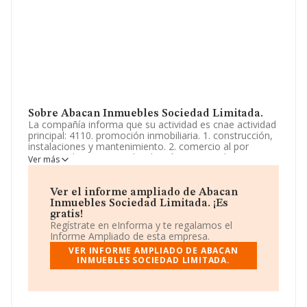
Sobre Abacan Inmuebles Sociedad Limitada.
La compañía informa que su actividad es cnae actividad
principal: 4110. promoción inmobiliaria. 1. construcción,
instalaciones y mantenimiento. 2. comercio al por
mayor y al por menor. distribución comercial.
Ver más
importación y exportación. 3. actividades inmobiliarias.
4. actividades profesionales. 5. industrias
manufactureras y textiles. La empresa está registrada
Ver el informe ampliado de Abacan
como Sociedad Limitada. Tiene CNAE: 6812 - '%cnae%'.
Inmuebles Sociedad Limitada. ¡Es
La compañía no tiene actividad en mercados exteriores.
gratis!
Regístrate en eInforma y te regalamos el
La compañía
Abacan Inmuebles Sociedad Limitada
,
Informe Ampliado de esta empresa.
con número de identificación fiscal B05440706, tiene
VER INFORME AMPLIADO DE ABACAN
domicilio fiscal en Calle Segadoras Pol Industrial La Viña
INMUEBLES SOCIEDAD LIMITADA.
núm. 36, (41980), en el municipio de La Algaba,
provincia de Sevilla, Andalucía.
En relación con el sector y disponiendo de los datos de