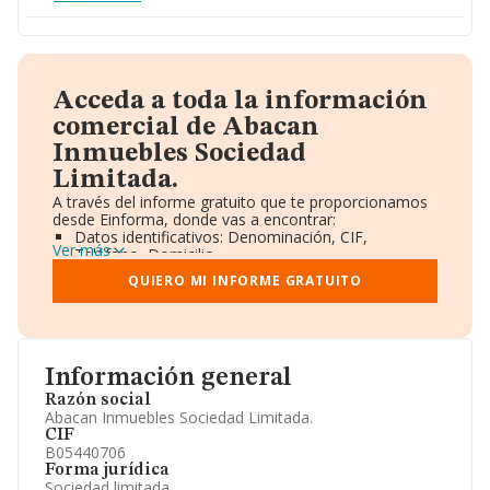
Acceda a toda la información
comercial de Abacan
Inmuebles Sociedad
Limitada.
A través del informe gratuito que te proporcionamos
desde Einforma, donde vas a encontrar:
Datos identificativos: Denominación, CIF,
Ver más
Teléfono, Domicilio.
Informe Mercantil Completo (BORME).
QUIERO MI INFORME GRATUITO
Gráficos de Evolución Ventas y Empleados.
Consejo de Administración y Administradores.
Directivos y Ejecutivos.
Accionistas.
Participaciones y Vinculaciones en otras empresas.
Información general
Artículos de prensa publicados sobre la empresa.
Información oficial y registral complementaria.
Razón social
Abacan Inmuebles Sociedad Limitada.
CIF
B05440706
Forma jurídica
Sociedad limitada