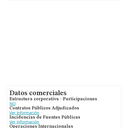
hasta 231.218 empresas, a nivel nacional la facturación
asciende a 29.817 millones de euros y se estima que el
promedio de la facturación entre todas las empresas es
de 128 mil euros. Teniendo en cuenta la información
sobre Sevilla, en la base de datos INFORMA constan
7586 empresas, con ventas de 465 millones de euros.
Finalmente, para completar los datos de sector la
media de empleados es de 1. La media de antigüedad
desde la constitución es de 20 años.
Datos comerciales
Estructura corporativa - Participaciones
NO
Contratos Públicos Adjudicados
Ver Información
Incidencias de Fuentes Públicas
Ver Información
Operaciones Internacionales