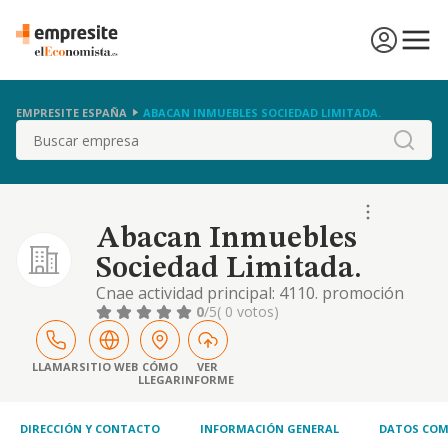
EMPRESITE ESPAÑA
ABACAN INMUEBLES SOCIEDAD LIMITADA.
Buscar
Abacan Inmuebles
Sociedad Limitada.
Cnae actividad principal: 4110. promoción
inmobiliaria. 1. construcción, instalaciones y
0
/5
( 0 votos)
mantenimiento. 2. comercio al por mayor y al
por menor. distribución comercial.
importación y exportación. 3. actividades
LLAMAR
SITIO WEB
CÓMO
VER
LLEGAR
INFORME
inmobiliarias. 4. actividades profesionales. 5.
industrias manufactureras y textiles
DIRECCIÓN Y CONTACTO
INFORMACIÓN GENERAL
DATOS COM