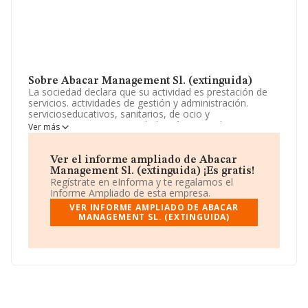
Sobre Abacar Management Sl. (extinguida)
La sociedad declara que su actividad es prestación de
servicios. actividades de gestión y administración.
servicioseducativos, sanitarios, de ocio y
entretenimiento. La sociedad está registrada como
Ver más
Sociedad Limitada. Clasifica su actividad CNAE como
'Alquiler de automóviles y vehículos de motor ligeros',
código 7711. La sociedad es exportadora.
Ver el informe ampliado de Abacar
Management Sl. (extinguida) ¡Es gratis!
Acerca de los empleados, ha contado con una
Regístrate en eInforma y te regalamos el
reducción del 100% y teniendo en cuenta la información
Informe Ampliado de esta empresa.
disponible en INFORMA, ha dispuesto de un número de
VER INFORME AMPLIADO DE ABACAR
empleados por debajo de la media de sector.
MANAGEMENT SL. (EXTINGUIDA)
La empresa española
Abacar Management S.L.
(extinguida)
, B11899648, tiene su domicilio social
establecido en Carretera Arcos Km 9 Circuito De
Velocidad, (11405), Jerez De La Frontera, Cádiz,
Andalucía.
Con los datos a disposición de INFORMA sobre 8.465