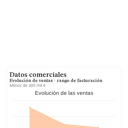
empresas pertenecientes al sector, a nivel nacional la
facturación asciende a 10.426 millones de euros y el
promedio de la facturación de ventas entre todas las
compañías asciende a los 1 millón de euros. Teniendo
en cuenta la información sobre Cádiz, en la base de
datos de INFORMA aparecen 123 empresas, con ventas
en el año 2017 de 22 millones de euros. Finalmente,
para completar los datos de sector, en 2017, la
antigüedad desde la constitución es de 14 años. La
media de empleados de las empresas es de 3.
Datos comerciales
Evolución de ventas - rango de facturación
Menor de 300 mil €
Evolución de las ventas