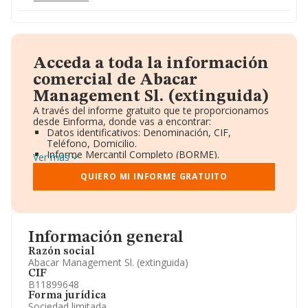
Acceda a toda la información
comercial de Abacar
Management Sl. (extinguida)
A través del informe gratuito que te proporcionamos
desde Einforma, donde vas a encontrar:
Datos identificativos: Denominación, CIF,
Teléfono, Domicilio.
Informe Mercantil Completo (BORME).
Ver más
Gráficos de Evolución Ventas y Empleados.
Consejo de Administración y Administradores.
QUIERO MI INFORME GRATUITO
Directivos y Ejecutivos.
Accionistas.
Participaciones y Vinculaciones en otras empresas.
Artículos de prensa publicados sobre la empresa.
Información oficial y registral complementaria.
Información general
Razón social
Abacar Management Sl. (extinguida)
CIF
B11899648
Forma jurídica
Sociedad limitada