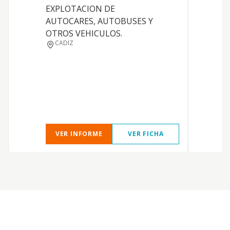
EXPLOTACION DE
a
AUTOCARES, AUTOBUSES Y
c
OTROS VEHICULOS.
b
CADIZ
a
c
a
E
c
a
VER INFORME
VER FICHA