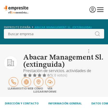
EMPRESITE ESPAÑA
ABACAR MANAGEMENT SL. (EXTINGUIDA)
Buscar
Abacar Management Sl.
(extinguida)
Prestación de servicios. actividades de
gestión y administración.
0
/5
( 0 votos)
servicioseducativos, sanitarios, de ocio y
entretenimiento
LLAMAR
SITIO WEB
CÓMO
VER
LLEGAR
INFORME
DIRECCIÓN Y CONTACTO
INFORMACIÓN GENERAL
DATOS COM