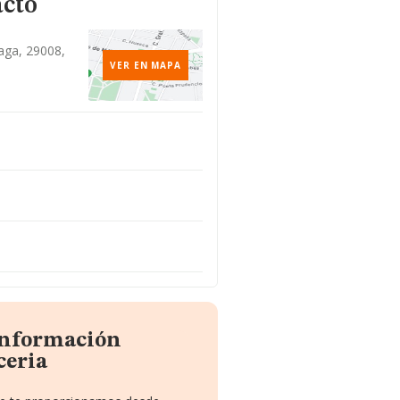
acto
aga, 29008,
VER EN MAPA
 información
ceria