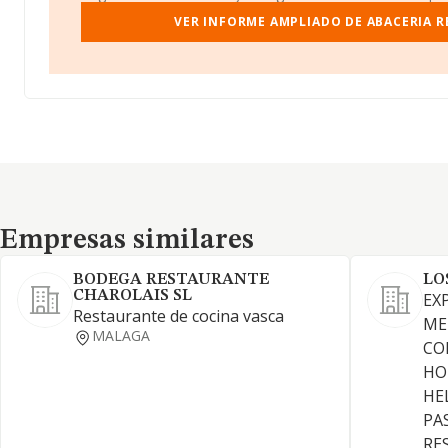
VER INFORME AMPLIADO DE ABACERIA R
Empresas similares
Empresas similares
BODEGA RESTAURANTE
LO
CHAROLAIS SL
EX
Restaurante de cocina vasca
ME
MALAGA
CO
HO
HEL
PAS
RE