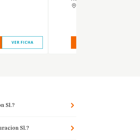
MALAGA
VER FICHA
VER INFORME
VER FIC
n Sl.?
uracion Sl.?