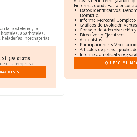
A través del informe gratuito 
Einforma, donde vas a encontra
Datos identificativos: Denom
Domicilio.
Informe Mercantil Completo
Gráficos de Evolución Venta
n la hostelería y la
Consejo de Administración y
 hostales, aparhoteles,
Directivos y Ejecutivos.
 heladerías, horchaterías,
Accionistas.
ar. La sociedad está inscrita
Participaciones y Vinculacio
ctividad CNAE como
Artículos de prensa publicad
dos exteriores.
Información oficial y registr
l. ¡Es gratis!
stá situada en Calle Niño De
QUIERO MI IN
 de esta empresa.
RACION SL.
2.938 empresas, a nivel
 calcula un promedio de
o en cuenta la información
resas, con ventas en 2012
 la información relativa al
dad desde la constitución es