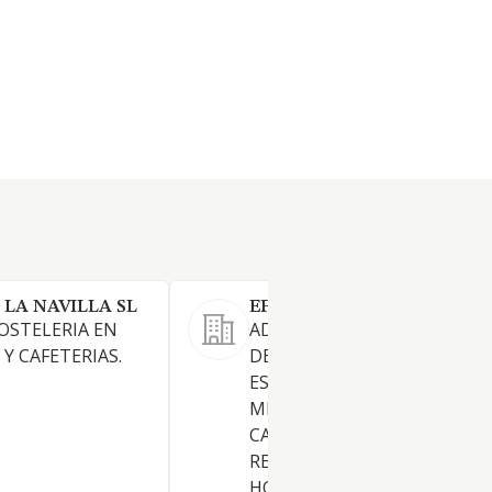
LA NAVILLA SL
EFEWOL RESTAURACION S
HOSTELERIA EN
ADMINISTRACION, GESTION
Y CAFETERIAS.
DESARROLLO DE
ESTABLECIMIENTOS
MERCANTILES DEDICADOS A
CAFETERIAS, BAR,
RESTAURANTES, CATERING 
HOSTELERIA.