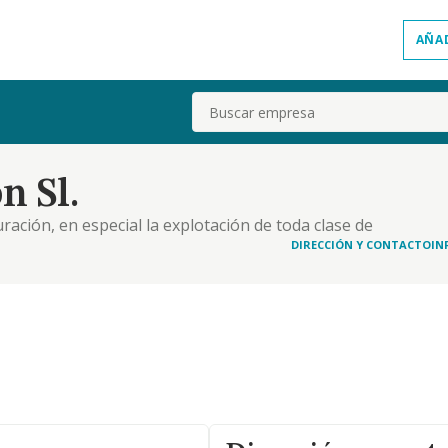
AÑA
Buscar
n Sl.
uración, en especial la explotación de toda clase de
ones, restaurantes, cafeterías, chocolaterías,
DIRECCIÓN Y CONTACTO
IN
aperías, discotecas, pubs, clubes, discobar