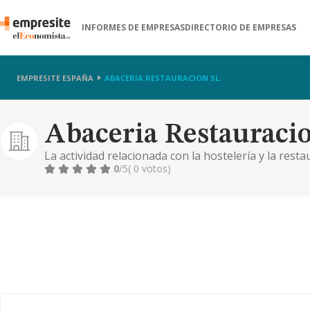
INFORMES DE EMPRESAS
DIRECTORIO DE EMPRESAS
EMPRESITE ESPAÑA
ABACERIA RESTAURACION SL.
Abaceria Restauracio
La actividad relacionada con la hostelería y la resta
hoteles, hostales, aparhoteles, moteles, bares, mes
0
/5
( 0 votos)
heladerías, horchaterías, pastelerías, confiterías, t