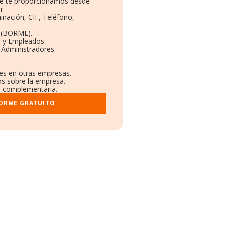
que te proporcionamos desde
r:
inación, CIF, Teléfono,
 (BORME).
s y Empleados.
 Administradores.
nes en otras empresas.
os sobre la empresa.
al complementaria.
FORME GRATUITO