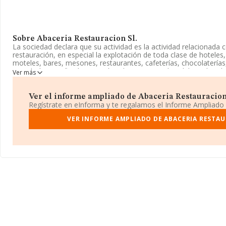
Sobre Abaceria Restauracion Sl.
La sociedad declara que su actividad es la actividad relacionada co
restauración, en especial la explotación de toda clase de hoteles,
moteles, bares, mesones, restaurantes, cafeterías, chocolaterías,
pastelerías, confiterías, taperías, discotecas, pubs, clubes, discob
Ver más
en el Registro Mercantil como Sociedad Limitada. Clasifica su a
'%cnae%', código 5611. La compañía no tiene actividad en merca
Ver el informe ampliado de Abaceria Restauracion S
La empresa
Abaceria Restauración S.L
, con NIF B93192888, e
Regístrate en eInforma y te regalamos el Informe Ampliado
Guevara núm. 4, (29008), Málaga, Andalucía.
VER INFORME AMPLIADO DE ABACERIA RESTAU
En relación con el sector y disponiendo de los datos de hasta 14
nacional la facturación asciende a 31.947 millones de euros y se
facturación de 223 mil euros entre todas las compañías. Teniend
sobre Málaga, en la base de datos INFORMA constan 10205 emp
de hasta 1.858 millones de euros. Por último, con el fin de ampliar
ámbito de la empresa, la media de empleados es de 3; la antigüe
de 12 años.