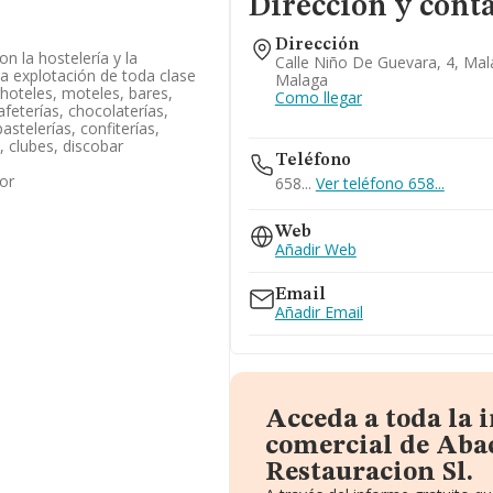
Dirección y cont
Dirección
on la hostelería y la
Calle Niño De Guevara, 4, Mal
la explotación de toda clase
Malaga
rhoteles, moteles, bares,
Como llegar
feterías, chocolaterías,
astelerías, confiterías,
, clubes, discobar
Teléfono
or
658...
Ver teléfono 658...
Web
Añadir Web
Email
Añadir Email
Acceda a toda la
comercial de Aba
Restauracion Sl.