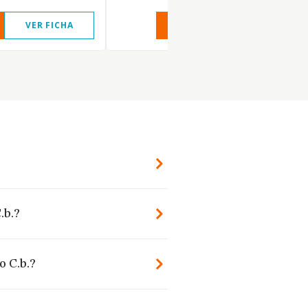
VER FICHA
VER INFORME
VER FIC
.b.?
o C.b.?