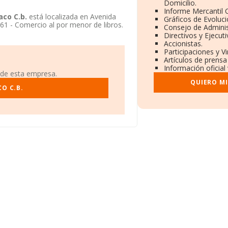
Domicilio.
Informe Mercantil
aco C.b.
está localizada en Avenida
Gráficos de Evoluc
61 - Comercio al por menor de libros.
Consejo de Adminis
Directivos y Ejecuti
Accionistas.
Participaciones y V
Artículos de prensa
Información oficial
 de esta empresa.
QUIERO M
O C.B.