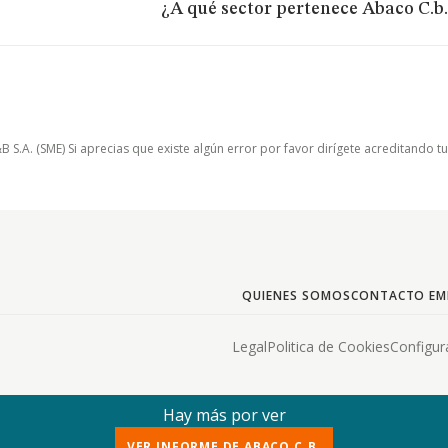
¿A qué sector pertenece Abaco C.b
.A. (SME) Si aprecias que existe algún error por favor dirígete acreditando t
QUIENES SOMOS
CONTACTO EM
Legal
Politica de Cookies
Configur
Hay más por ver
VER INFORME DE ABACO C.B.