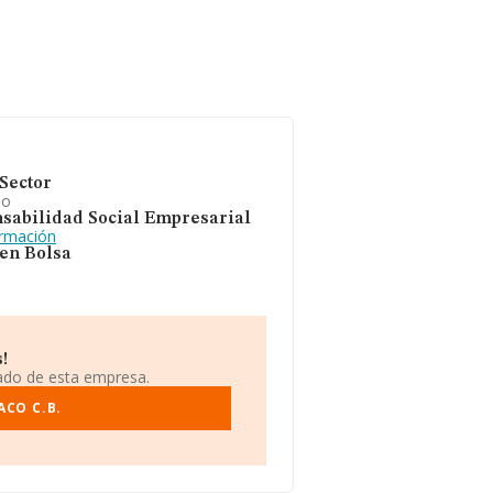
Sector
io
sabilidad Social Empresarial
ormación
 en Bolsa
!
iado de esta empresa.
ACO C.B.