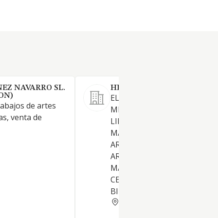
EZ NAVARRO SL.
HIPERCOLE SL
ON)
EL COMERCIO, AL MAYOR Y
rabajos de artes
MENOR, DE TODA CLASE DE
as, venta de
LIBROS, MATERIAL ESCOLAR.
MATERIAL DIDACTICO,
ARTICULOS DE PAPELERIA, Y
ARTES GRAFICAS VIDEOS Y
MATERIAL INFORMATICO LA
CESION Y ADMINISTRACION
BIENES INMUEBLES. LA COM
ALICANTE