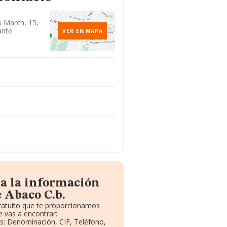
s March, 15,
ante
VER EN MAPA
da la información
 Abaco C.b.
gratuito que te proporcionamos
 vas a encontrar:
os: Denominación, CIF, Teléfono,