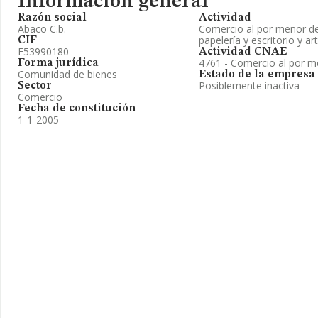
Información general
Razón social
Actividad
Abaco C.b.
Comercio al por menor de l
papelería y escritorio y ar
CIF
E53990180
Actividad CNAE
4761 - Comercio al por me
Forma jurídica
Comunidad de bienes
Estado de la empresa
Posiblemente inactiva
Sector
Comercio
Fecha de constitución
1-1-2005