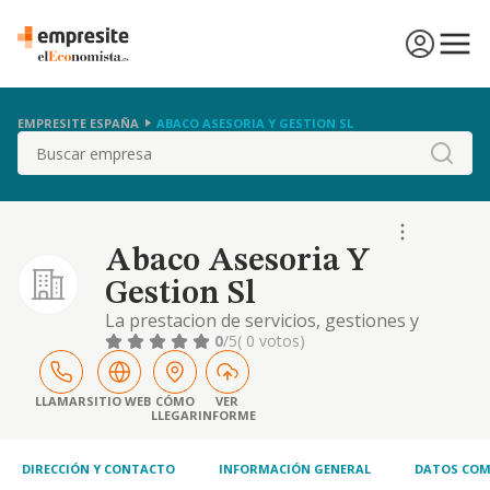
EMPRESITE ESPAÑA
ABACO ASESORIA Y GESTION SL
Buscar
Abaco Asesoria Y
Gestion Sl
La prestacion de servicios, gestiones y
asesoramiento en materia fiscal, contable,
0
/5
( 0 votos)
laboral y juridico, a empresas y particulares,
asi como la intermediacion en operaciones
inmobiliarias.
LLAMAR
SITIO WEB
CÓMO
VER
LLEGAR
INFORME
DIRECCIÓN Y CONTACTO
INFORMACIÓN GENERAL
DATOS COM