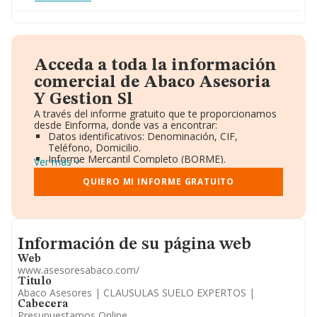
Acceda a toda la información
comercial de Abaco Asesoria
Y Gestion Sl
A través del informe gratuito que te proporcionamos
desde Einforma, donde vas a encontrar:
Datos identificativos: Denominación, CIF,
Teléfono, Domicilio.
Informe Mercantil Completo (BORME).
Ver más
Gráficos de Evolución Ventas y Empleados.
Consejo de Administración y Administradores.
QUIERO MI INFORME GRATUITO
Directivos y Ejecutivos.
Accionistas.
Participaciones y Vinculaciones en otras empresas.
Artículos de prensa publicados sobre la empresa.
Informacion de su página web
Información oficial y registral complementaria.
Información de su página web
Web
www.asesoresabaco.com/
Titulo
Abaco Asesores | CLAUSULAS SUELO EXPERTOS |
Cabecera
Presupuestamos Online