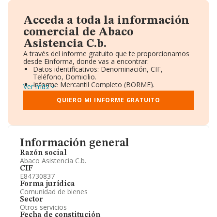
Acceda a toda la información
comercial de Abaco
Asistencia C.b.
A través del informe gratuito que te proporcionamos
desde Einforma, donde vas a encontrar:
Datos identificativos: Denominación, CIF,
Teléfono, Domicilio.
Informe Mercantil Completo (BORME).
Ver más
Gráficos de Evolución Ventas y Empleados.
Consejo de Administración y Administradores.
QUIERO MI INFORME GRATUITO
Directivos y Ejecutivos.
Accionistas.
Participaciones y Vinculaciones en otras empresas.
Artículos de prensa publicados sobre la empresa.
Información oficial y registral complementaria.
Información general
Razón social
Abaco Asistencia C.b.
CIF
E84730837
Forma jurídica
Comunidad de bienes
Sector
Otros servicios
Fecha de constitución