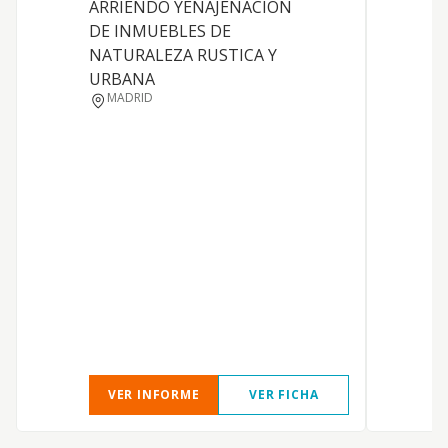
ARRIENDO YENAJENACION
DE INMUEBLES DE
NATURALEZA RUSTICA Y
URBANA
MADRID
I
T
P
A
VER INFORME
VER FICHA