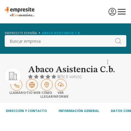
EMPRESITE ESPAÑA
ABACO ASISTENCIA C.B.
Buscar
Abaco Asistencia C.b.
0
/5
( 0 votos)
LLAMAR
SITIO WEB
CÓMO
VER
LLEGAR
INFORME
DIRECCIÓN Y CONTACTO
INFORMACIÓN GENERAL
DATOS COM