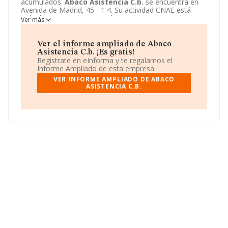
acumulados.
Abaco Asistencia C.b.
se encuentra en
Avenida de Madrid, 45 - 1 4. Su actividad CNAE está
incluida en 9522 - Reparación y mantenimiento de
Ver más
electrodomésticos y de equipos para el hogar y el jardín.
Abaco Asistencia C.b.
está registrada como
Comunidad de bienes.
Ver el informe ampliado de Abaco
Asistencia C.b. ¡Es gratis!
Regístrate en eInforma y te regalamos el
Informe Ampliado de esta empresa.
VER INFORME AMPLIADO DE ABACO
ASISTENCIA C.B.