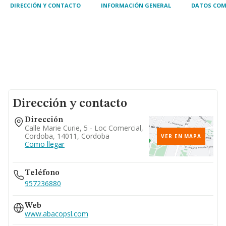
su cas
DIRECCIÓN Y CONTACTO
INFORMACIÓN GENERAL
DATOS COM
Dirección y contacto
Dirección
Calle Marie Curie, 5 - Loc Comercial,
Cordoba, 14011, Cordoba
VER EN MAPA
Como llegar
Teléfono
957236880
Web
www.abacopsl.com