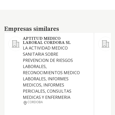
Empresas similares
Empresas similares
APTITUD MEDICO
LABORAL CORDOBA SL
O
LA ACTIVIDAD MEDICO
S
SANITARIA SOBRE
c
PREVENCION DE RIESGOS
p
LABORALES,
m
RECONOCIMIENTOS MEDICO
a
LABORALES, INFORMES
e
MEDICOS, INFORMES
c
PERICIALES, CONSULTAS
p
MEDICAS Y ENFERMERIA
d
CORDOBA
e
o