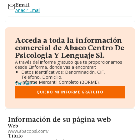
Email
Añadir Email
Acceda a toda la información
comercial de Abaco Centro De
Psicologia Y Lenguaje Sl.
A través del informe gratuito que te proporcionamos
desde Einforma, donde vas a encontrar:
Datos identificativos: Denominación, CIF,
Teléfono, Domicilio.
Informe Mercantil Completo (BORME).
Ver más
Gráficos de Evolución Ventas y Empleados.
Consejo de Administración y Administradores.
QUIERO MI INFORME GRATUITO
Directivos y Ejecutivos.
Accionistas.
Participaciones y Vinculaciones en otras empresas.
Artículos de prensa publicados sobre la empresa.
Informacion de su página web
Información oficial y registral complementaria.
Información de su página web
Web
www.abacopsl.com/
Titulo