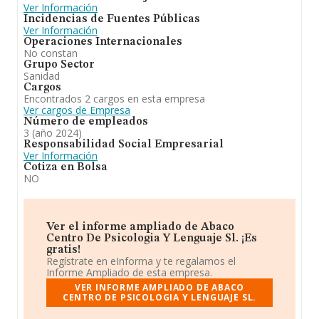
Ver Información
empresas es de 4. La media de antigüedad desde la
Incidencias de Fuentes Públicas
constitución es de 13 años.
Ver Información
Operaciones Internacionales
A modo de conclusión,
Abaco Centro de Psicologia y
No constan
Lenguaje S.L
se dedica a la prestación de servicios de
Grupo Sector
asistencia médica, quirúrgica o sanitaria relativos al
Sanidad
diagnóstico, prevención o tratamiento de
Cargos
enfermedades, por profesionales médicos o sanitarios.
Encontrados 2 cargos en esta empresa
se incluyen todos aquellos inherentes a determinar la
Ver cargos de Empresa
calificación o el carácter peculiar de una enfermedad o,
Número de empleados
en su cas. En el ranking de provincia, ha experimentado
3 (año 2024)
un retroceso.
Responsabilidad Social Empresarial
Ver Información
Cotiza en Bolsa
NO
Ver el informe ampliado de Abaco
Centro De Psicologia Y Lenguaje Sl. ¡Es
gratis!
Regístrate en eInforma y te regalamos el
Informe Ampliado de esta empresa.
VER INFORME AMPLIADO DE ABACO
CENTRO DE PSICOLOGIA Y LENGUAJE SL.