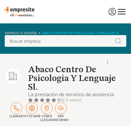
EMPRESITE ESPAÑA
ABACO CENTRO DE PSICOLOGIA Y LENGUAJE SL.
Buscar
Abaco Centro De
Psicologia Y Lenguaje
Sl.
La prestación de servicios de asistencia
médica, quirúrgica o sanitaria relativos al
0
/5
( 0 votos)
diagnóstico, prevención o tratamiento de
enfermedades, por profesionales médicos o
sanitarios. se incluyen todos aquellos
LLAMAR
SITIO WEB
CÓMO
VER
LLEGAR
INFORME
inherentes a determinar la calificación o el
carácter peculiar de una enfermedad o, en