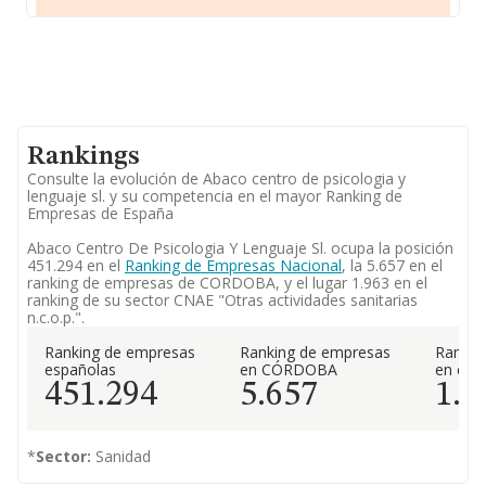
Rankings
Consulte la evolución de Abaco centro de psicologia y
lenguaje sl. y su competencia en el mayor Ranking de
Empresas de España
Abaco Centro De Psicologia Y Lenguaje Sl. ocupa la posición
451.294 en el
Ranking de Empresas Nacional
, la 5.657 en el
ranking de empresas de CORDOBA, y el lugar 1.963 en el
ranking de su sector CNAE "Otras actividades sanitarias
n.c.o.p.".
Ranking de empresas
Ranking de empresas
Rankin
españolas
en CÓRDOBA
en el 
451.294
5.657
1.9
*
Sector:
Sanidad