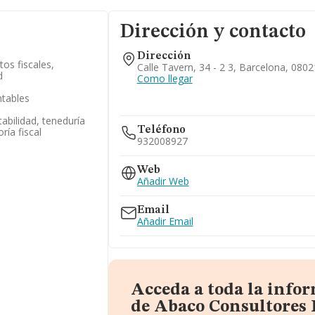
Dirección y contacto
Dirección
os fiscales,
Calle Tavern, 34 - 2 3, Barcelona, 080
d
Como llegar
ntables
abilidad, teneduría
Teléfono
ría fiscal
932008927
Web
Añadir Web
Email
Añadir Email
Acceda a toda la info
de Abaco Consultores F