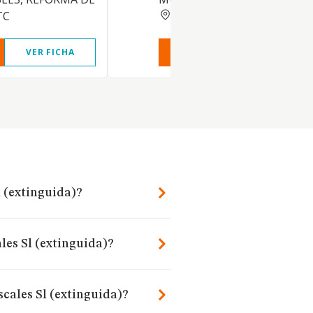
BARCELONA
TC
VER FICHA
VER INFORME
VER FIC
l (extinguida)?
les Sl (extinguida)?
cales Sl (extinguida)?