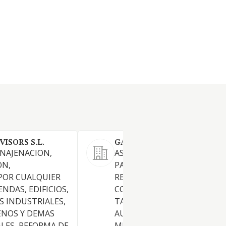
ISORS S.L.
GABINET AT SL
ENAJENACION,
ASESORAMIENTO A EMPRESA
ON,
PARTICULARES DE CUANTO 
POR CUALQUIER
REFIERA A IMPUESTOS
ENDAS, EDIFICIOS,
CONTRIBUCIONES ARBITRIO
S INDUSTRIALES,
TANTO ESTATALES COMO
ENOS Y DEMAS
AUTONOMICOS, PROVINCIAL
LES, REFORMA DE
MUNICIPALES.