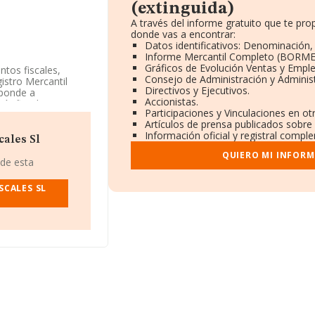
(extinguida)
A través del informe gratuito que te p
donde vas a encontrar:
Datos identificativos: Denominación, 
Informe Mercantil Completo (BORME
Gráficos de Evolución Ventas y Empl
ntos fiscales,
Consejo de Administración y Adminis
istro Mercantil
Directivos y Ejecutivos.
sponde a
Accionistas.
ía fiscal', cuyo
Participaciones y Vinculaciones en o
riores.
Artículos de prensa publicados sobre
Información oficial y registral compl
cales Sl
QUIERO MI INFORM
uida)
, con número
 de esta
núm. 34 2 3,
SCALES SL
19 compañías, la
 euros y la media de
mil euros.
de la constitución