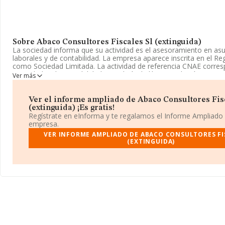
Sobre Abaco Consultores Fiscales Sl (extinguida)
La sociedad informa que su actividad es el asesoramiento en asu
laborales y de contabilidad. La empresa aparece inscrita en el Reg
como Sociedad Limitada. La actividad de referencia CNAE corre
'Actividades de contabilidad, teneduría de libros, auditoría y asesor
Ver más
Código es 6920. La sociedad no tiene actividad en mercados exte
Su teléfono es 932008927.
Ver el informe ampliado de Abaco Consultores Fis
(extinguida) ¡Es gratis!
La empresa española
Abaco Consultores Fiscales S.L (exting
Regístrate en eInforma y te regalamos el Informe Ampliado
de identificación fiscal B63730568, se encuentra en Calle Tavern 
empresa.
(08021), en el municipio de Barcelona, Cataluña.
VER INFORME AMPLIADO DE ABACO CONSULTORES FI
(EXTINGUIDA)
En base a la información de la que dispone INFORMA sobre 56.8
facturación en el ámbito nacional alcanza los 14.430 millones de
facturación de ventas entre todas las compañías alcanza los 253 
Finalmente, para completar los datos de sector la antigüedad des
es de 19 años. La media de empleados es de 3.