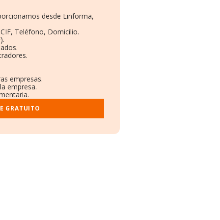
roporcionamos desde Einforma,
CIF, Teléfono, Domicilio.
).
eados.
tradores.
tras empresas.
 la empresa.
ementaria.
E GRATUITO