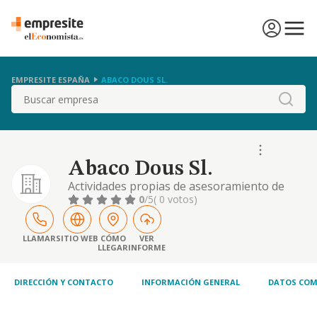
EMPRESITE ESPAÑA
ABACO DOUS SL.
Buscar
Abaco Dous Sl.
Actividades propias de asesoramiento de
todo tipo, fiscal, laboral, contable o
0
/5
( 0 votos)
administrativo, la administracion de fincas y
bienes inmuebles
LLAMAR
SITIO WEB
CÓMO
VER
LLEGAR
INFORME
DIRECCIÓN Y CONTACTO
INFORMACIÓN GENERAL
DATOS COM