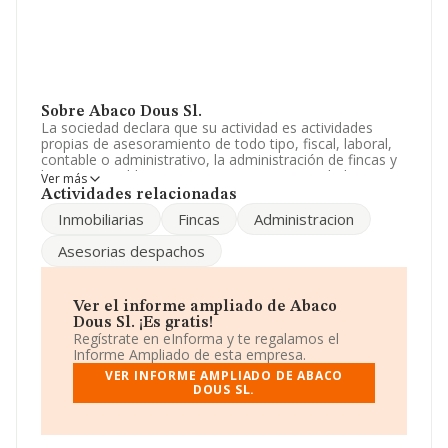
Sobre Abaco Dous Sl.
La sociedad declara que su actividad es actividades
propias de asesoramiento de todo tipo, fiscal, laboral,
contable o administrativo, la administración de fincas y
bienes inmuebles. La empresa es una Sociedad
Ver más
Limitada. Su CNAE corresponde a 7020 con código
Actividades relacionadas
'%cnae%'. La sociedad no tiene actividad en mercados
Inmobiliarias
Fincas
Administracion
exteriores.
Asesorias despachos
De acuerdo con la Recomendación 2003/361/CE de la
Comisión, de 6 de mayo de 2003, sobre la definición de
microempresas, pequeñas y medianas empresas, la
compañía reúne los requisitos de una microempresa. El
Ver el informe ampliado de Abaco
número de empleados ha crecido un 33% y según las
Dous Sl. ¡Es gratis!
cifras existentes en la base de datos de INFORMA, el
Regístrate en eInforma y te regalamos el
número de empleados ha estado por encima de la
Informe Ampliado de esta empresa.
media de sector.
VER INFORME AMPLIADO DE ABACO
DOUS SL.
Dentro del ranking de empresas elaborado por
INFORMA, atendiendo a los niveles de facturación de la
sociedad, se destaca que: ha perdido hasta 119 puestos
en 2024, pasando del puesto 4.741 al 4.860. Se