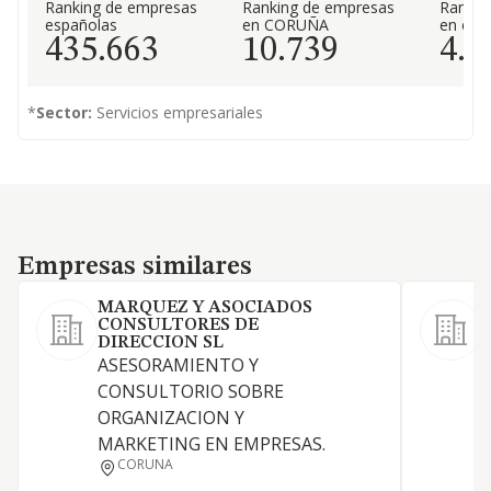
Ranking de empresas
Ranking de empresas
Rankin
españolas
en CORUÑA
en el 
435.663
10.739
4.8
*
Sector:
Servicios empresariales
Empresas similares
Empresas similares
MARQUEZ Y ASOCIADOS
CONSULTORES DE
S
DIRECCION SL
e
ASESORAMIENTO Y
CONSULTORIO SOBRE
ORGANIZACION Y
MARKETING EN EMPRESAS.
CORUNA