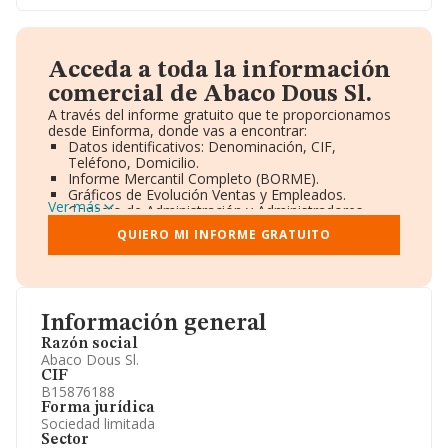
Acceda a toda la información
comercial de Abaco Dous Sl.
A través del informe gratuito que te proporcionamos
desde Einforma, donde vas a encontrar:
Datos identificativos: Denominación, CIF,
Teléfono, Domicilio.
Informe Mercantil Completo (BORME).
Gráficos de Evolución Ventas y Empleados.
Ver más
Consejo de Administración y Administradores.
Directivos y Ejecutivos.
QUIERO MI INFORME GRATUITO
Accionistas.
Participaciones y Vinculaciones en otras empresas.
Artículos de prensa publicados sobre la empresa.
Información oficial y registral complementaria.
Información general
Razón social
Abaco Dous Sl.
CIF
B15876188
Forma jurídica
Sociedad limitada
Sector