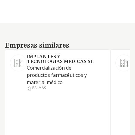
Empresas similares
Empresas similares
IMPLANTES Y
TECNOLOGIAS MEDICAS SL
Comercialización de
C
productos farmacéuticos y
p
material médico.
I
PALMAS
v
a
d
m
f
q
d