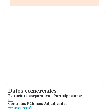
Respecto a la información de la provincia (hablamos de
Las Palmas), en la base de datos de INFORMA
aparecen 167 empresas, con ventas en 2010 de hasta
414 millones de euros. Finalmente, para completar los
datos de sector, en 2010, la media de empleados es de
8. La media de antigüedad desde la constitución es de
18 años.
Datos comerciales
Estructura corporativa - Participaciones
NO
Contratos Públicos Adjudicados
Ver Información