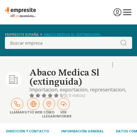
EMPRESITE ESPAÑA
ABACO MEDICA SL (EXTINGUIDA)
Buscar
Abaco Medica Sl
(extinguida)
Importacion, exportacion, representacion,
distribucion. suministro, compra y venta al
0
/5
( 0 votos)
por mayor y detalle de toda clase de
instrumentos, utensilios, y en general toda
clase de material medico, quirurgico,
LLAMAR
SITIO WEB
CÓMO
VER
LLEGAR
INFORME
hospitalario.
DIRECCIÓN Y CONTACTO
INFORMACIÓN GENERAL
DATOS COM