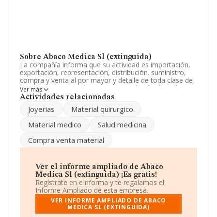
Sobre Abaco Medica Sl (extinguida)
La compañía informa que su actividad es importación,
exportación, representación, distribución. suministro,
compra y venta al por mayor y detalle de toda clase de
instrumentos, utensilios, y en general toda clase de
Ver más
material medico, quirurgico, hospitalario. La sociedad
Actividades relacionadas
está registrada como Sociedad Limitada. Clasifica su
Joyerias
Material quirurgico
actividad CNAE como 'Comercio al por mayor de
productos farmacéuticos', código 4646. La compañía no
Material medico
Salud medicina
tiene actividad en mercados exteriores.
Compra venta material
La empresa española
Abaco Medica S.L (extinguida)
,
con CIF B35524651, está situada en Avenida Rafael
Cabrera En núm. 14, (35002), Las Palmas De Gran
Canaria, en Las Palmas, Islas Canarias.
Ver el informe ampliado de Abaco
Medica Sl (extinguida) ¡Es gratis!
En relación con el sector y disponiendo de los datos de
Regístrate en eInforma y te regalamos el
hasta 7.469 empresas, en el ámbito nacional la
Informe Ampliado de esta empresa.
facturación alcanza la cifra de 49.803 millones de euros
VER INFORME AMPLIADO DE ABACO
y en 2010 la media de facturación de ventas entre todas
MEDICA SL (EXTINGUIDA)
las compañías alcanza los 6 millones de euros.