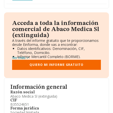
Acceda a toda la información
comercial de Abaco Medica Sl
(extinguida)
A través del informe gratuito que te proporcionamos
desde Einforma, donde vas a encontrar:
Datos identificativos: Denominación, CIF,
Teléfono, Domicilio.
Informe Mercantil Completo (BORME).
Ver más
Gráficos de Evolución Ventas y Empleados.
Consejo de Administración y Administradores.
QUIERO MI INFORME GRATUITO
Directivos y Ejecutivos.
Accionistas.
Participaciones y Vinculaciones en otras empresas.
Artículos de prensa publicados sobre la empresa.
Información oficial y registral complementaria.
Información general
Razón social
Abaco Medica Sl (extinguida)
CIF
B35524651
Forma jurídica
Sociedad limitada