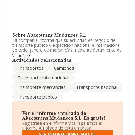
Sobre Abacotrans Mudances S.l.
La compañía informa que su actividad es negocio de
transporte publico y expedicion nacional e internacional
de todo genero de mercancías mediante fletamiento de
camiones y todo tipo de elementos de transporte,
Ver más
terrestres, adquiridos en propiedad o ajenos, etc. La
Actividades relacionadas
sociedad está registrada como Sociedad Limitada.
Transportes
Camiones
Tiene CNAE: 4939 - 'Otros tipos de transporte terrestre
de pasajeros n.c.o.p.'. La sociedad no tiene actividad en
Transporte internacional
mercados exteriores.
Transporte mercancias
Transporte nacional
La compañía
Abacotrans Mudances S.L
, NIF
B64365190, se encuentra en Calle Industria Sa núm.
Transporte publico
225, (08041), en el municipio de Barcelona, Cataluña.
En relación con el sector y disponiendo de los datos de
hasta 3.041 empresas, en el ámbito nacional la
Ver el informe ampliado de
facturación alcanza la cifra de 3.882 millones de euros y
Abacotrans Mudances S.l. ¡Es gratis!
el promedio de la facturación de ventas entre todas las
Regístrate en eInforma y te regalamos el
compañías asciende a los 1 millón de euros. Para
Informe Ampliado de esta empresa.
aportar ulterior información de interés en el ámbito
VER INFORME AMPLIADO DE