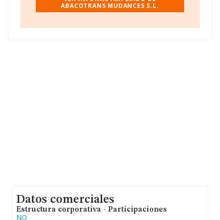
sectorial, la media de empleados de las empresas es de
ABACOTRANS MUDANCES S.L.
12; la antigüedad desde la constitución es de 24 años.
Datos comerciales
Estructura corporativa - Participaciones
NO