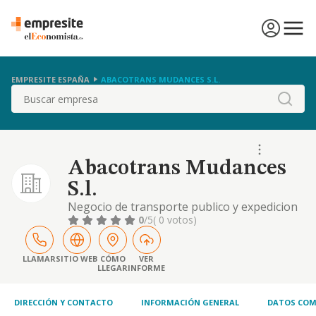
EMPRESITE ESPAÑA
ABACOTRANS MUDANCES S.L.
Buscar
Abacotrans Mudances
S.l.
Negocio de transporte publico y expedicion
nacional e internacional de todo genero de
0
/5
( 0 votos)
mercancias mediante fletamiento de
camiones y todo tipo de elementos de
transporte, terrestres, adquiridos en
LLAMAR
SITIO WEB
CÓMO
VER
LLEGAR
INFORME
propiedad o ajenos, etc
DIRECCIÓN Y CONTACTO
INFORMACIÓN GENERAL
DATOS COM