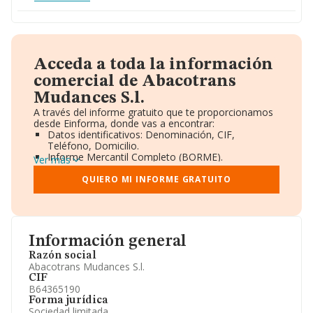
Acceda a toda la información
comercial de Abacotrans
Mudances S.l.
A través del informe gratuito que te proporcionamos
desde Einforma, donde vas a encontrar:
Datos identificativos: Denominación, CIF,
Teléfono, Domicilio.
Informe Mercantil Completo (BORME).
Ver más
Gráficos de Evolución Ventas y Empleados.
Consejo de Administración y Administradores.
QUIERO MI INFORME GRATUITO
Directivos y Ejecutivos.
Accionistas.
Participaciones y Vinculaciones en otras empresas.
Artículos de prensa publicados sobre la empresa.
Información oficial y registral complementaria.
Información general
Razón social
Abacotrans Mudances S.l.
CIF
B64365190
Forma jurídica
Sociedad limitada