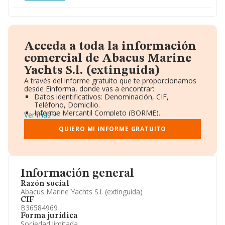
Acceda a toda la información
comercial de Abacus Marine
Yachts S.l. (extinguida)
A través del informe gratuito que te proporcionamos
desde Einforma, donde vas a encontrar:
Datos identificativos: Denominación, CIF,
Teléfono, Domicilio.
Informe Mercantil Completo (BORME).
Ver más
Gráficos de Evolución Ventas y Empleados.
Consejo de Administración y Administradores.
QUIERO MI INFORME GRATUITO
Directivos y Ejecutivos.
Accionistas.
Participaciones y Vinculaciones en otras empresas.
Artículos de prensa publicados sobre la empresa.
Información oficial y registral complementaria.
Información general
Razón social
Abacus Marine Yachts S.l. (extinguida)
CIF
B36584969
Forma jurídica
Sociedad limitada