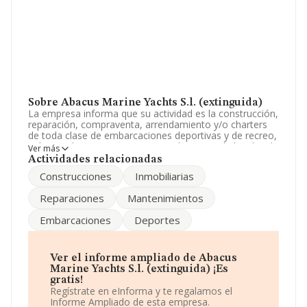
Sobre Abacus Marine Yachts S.l. (extinguida)
La empresa informa que su actividad es la construcción,
reparación, compraventa, arrendamiento y/o charters
de toda clase de embarcaciones deportivas y de recreo,
así como la compraventa y arrendamiento de locales de
Ver más
negocio y otras propiedades inmobiliarias. La empresa
Actividades relacionadas
es una Sociedad Limitada. Su CNAE corresponde a 4101
Construcciones
Inmobiliarias
con código '%cnae%'. La sociedad no tiene actividad en
mercados exteriores.
Reparaciones
Mantenimientos
La sociedad
Abacus Marine Yachts S.L.
Embarcaciones
Deportes
(extinguida)
, con CIF B36584969, en el municipio de
Sanxenxo, provincia de Pontevedra, Galicia.
En relación con el sector y disponiendo de los datos de
Ver el informe ampliado de Abacus
hasta 188.948 empresas, en el ámbito nacional la
Marine Yachts S.l. (extinguida) ¡Es
facturación alcanza la cifra de 36.783 millones de euros
gratis!
y se estima que el promedio de la facturación entre
Regístrate en eInforma y te regalamos el
todas las empresas es de 194 mil euros. En cuanto a la
Informe Ampliado de esta empresa.