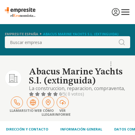
EMPRESITE ESPAÑA
ABACUS MARINE YACHTS S.L. (EXTINGUIDA)
Buscar
Abacus Marine Yachts
S.l. (extinguida)
La construccion, reparacion, compraventa,
arrendamiento y/o charters de toda clase de
0
/5
( 0 votos)
embarcaciones deportivas y de recreo, asi
como la compraventa y arrendamiento de
locales de negocio y otras propiedades
LLAMAR
SITIO WEB
CÓMO
VER
LLEGAR
INFORME
inmobiliarias.
DIRECCIÓN Y CONTACTO
INFORMACIÓN GENERAL
DATOS COM