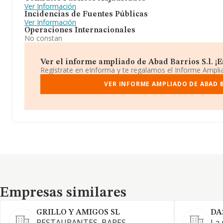
Ver Información
Incidencias de Fuentes Públicas
Ver Información
Operaciones Internacionales
No constan
Ver el informe ampliado de Abad Barrios S.l. ¡Es
Regístrate en eInforma y te regalamos el Informe Ampl
VER INFORME AMPLIADO DE ABAD B
Empresas similares
Empresas similares
GRILLO Y AMIGOS SL
DA
RESTAURANTES, BARES,
La 