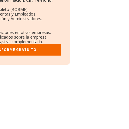
Denominación, CIF, Teléfono,
pleto (BORME).
Ventas y Empleados.
ión y Administradores.
laciones en otras empresas.
licados sobre la empresa.
egistral complementaria.
INFORME GRATUITO