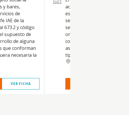
s y bares,
actividades propias de los
rvicios de
establecimientos de bebidas, 
fe IAE de la
servicios de catering y otros
al 673.2 y código
servicios de comida, la
 el supuesto de
organización de todo tipo de
rrollo de alguna
convenciones y eventos socia
des que conforman
así como la explotación de to
fuera necesaria la
tipo de eventos
SEVILLA
VER FICHA
VER INFORME
VER FIC