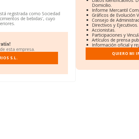
Datos identificativos: 
Domicilio.
Informe Mercantil Com
está registrada como Sociedad
Gráficos de Evolución 
cimientos de bebidas', cuyo
Consejo de Administrac
eriores.
Directivos y Ejecutivos.
Accionistas.
s a disposición de INFORMA, ha
Participaciones y Vincu
r.
Artículos de prensa pub
atis!
Información oficial y r
e La Carrera núm. 15, (41530),
 de esta empresa.
QUIERO MI 
IOS S.L.
ertenecientes al sector, en el
de euros y el promedio de la
2 mil euros. En cuanto a la
tos de INFORMA aparecen 3141
Como información adicional de
 empleados de media son 2.