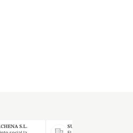
CHENA S.L.
SURFEÑO SOCIEDAD LIMIT
eto social la
El objeto social será Las