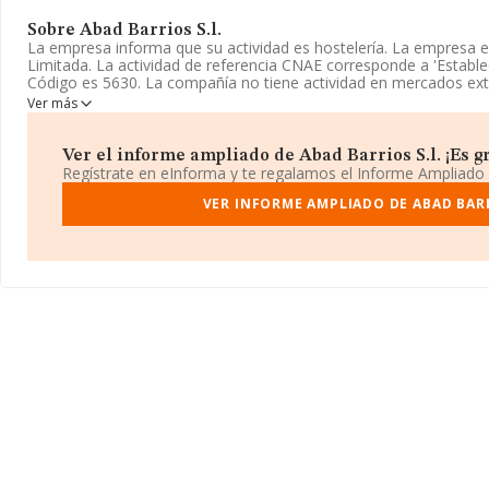
Sobre Abad Barrios S.l.
La empresa informa que su actividad es hostelería. La empresa 
Limitada. La actividad de referencia CNAE corresponde a 'Estable
Código es 5630. La compañía no tiene actividad en mercados ext
Ver más
El número de empleados ha disminuido un 50% y según los dato
tenido un número de empleados por debajo de la media de secto
Ver el informe ampliado de Abad Barrios S.l. ¡Es gr
La sociedad
Abad Barrios S.L
, B91163907, se encuentra en Call
Regístrate en eInforma y te regalamos el Informe Ampliado
Moron De La Frontera, provincia de Sevilla, Andalucía.
VER INFORME AMPLIADO DE ABAD BARR
Con los datos a disposición de INFORMA sobre 66.566 empresas p
ámbito nacional la facturación alcanza la cifra de 5.524 millones 
facturación de ventas entre todas las compañías asciende a los 8
información relativa a la provincia de Sevilla, en la base de da
empresas, con ventas en 2003 de hasta 244 millones de euros. 
interés, la antigüedad desde la constitución es de 16 años. Los