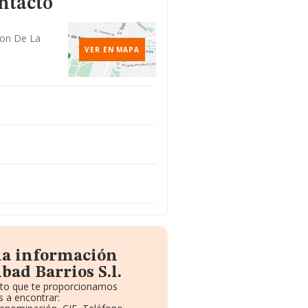
ntacto
ron De La
VER EN MAPA
la información
bad Barrios S.l.
uito que te proporcionamos
 a encontrar: