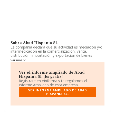
Sobre Abad Hispania Sl.
La compañía declara que su actividad es mediación y/o
intermedicacion en la comercialización, venta,
distribución, importación y exportación de bienes
muebles, mercaderías y productos de uso y consumo
Ver más
relativos al automóvil, motociclismo, ciclismo,
concesionarios y agencias de compraventa de
vehículos, mobiliario, papelería, imprenta,. La sociedad
Ver el informe ampliado de Abad
está registrada como Sociedad Limitada. Su actividad
Hispania Sl. ¡Es gratis!
CNAE es '%cnae%' con código 4650. La empresa es
Regístrate en eInforma y te regalamos el
importadora y exportadora.
Informe Ampliado de esta empresa.
VER INFORME AMPLIADO DE ABAD
La sociedad española
Abad Hispania S.L
, con CIF
HISPANIA SL.
B19680321, tiene su domicilio social establecido en
Calle Circunvalacion De La Encina núm. 5 Piso 1 Iz,
(18015), Granada, Andalucía.
En base a la información de la que dispone INFORMA