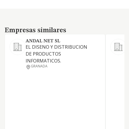
Empresas similares
Empresas similares
ANDAL NET SL
EL DISENO Y DISTRIBUCION
C
DE PRODUCTOS
d
INFORMATICOS.
C
GRANADA
d
p
d
I
r
p
m
d