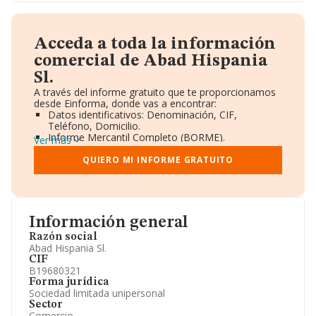
Acceda a toda la información
comercial de Abad Hispania
Sl.
A través del informe gratuito que te proporcionamos
desde Einforma, donde vas a encontrar:
Datos identificativos: Denominación, CIF,
Teléfono, Domicilio.
Informe Mercantil Completo (BORME).
Ver más
Gráficos de Evolución Ventas y Empleados.
Consejo de Administración y Administradores.
QUIERO MI INFORME GRATUITO
Directivos y Ejecutivos.
Accionistas.
Participaciones y Vinculaciones en otras empresas.
Artículos de prensa publicados sobre la empresa.
Información oficial y registral complementaria.
Información general
Razón social
Abad Hispania Sl.
CIF
B19680321
Forma jurídica
Sociedad limitada unipersonal
Sector
Comercio