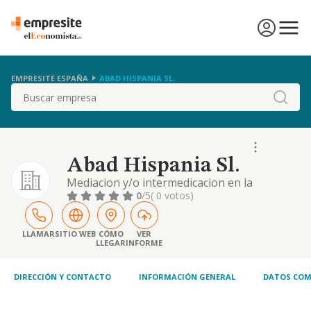
EMPRESITE ESPAÑA
ABAD HISPANIA SL.
Buscar
Abad Hispania Sl.
Mediacion y/o intermedicacion en la
comercialización, venta, distribución,
0
/5
( 0 votos)
importación y exportación de bienes
muebles, mercaderías y productos de uso y
consumo relativos al automóvil,
LLAMAR
SITIO WEB
CÓMO
VER
LLEGAR
INFORME
motociclismo, ciclismo, concesionarios y
agencias de compraventa de vehículos,
mobiliario, papelería, imprenta,..
DIRECCIÓN Y CONTACTO
INFORMACIÓN GENERAL
DATOS COM