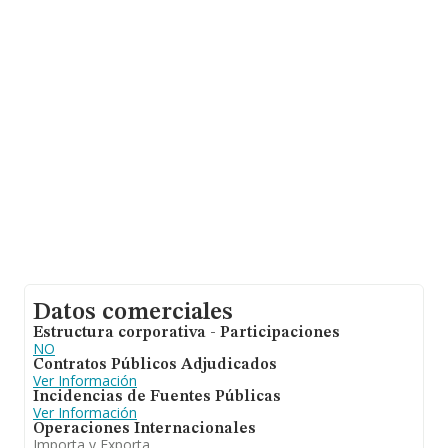
sobre 15.491 compañías, la facturación en el ámbito
nacional alcanza los 28.352 millones de euros y se
calcula un promedio de facturación de 1 millón de euros
entre todas las compañías. En cuanto a la información
relativa a la provincia de Granada, en la base de datos
INFORMA constan 179 empresas, con ventas de hasta
206 millones de euros. Como información adicional de
interés, la antigüedad alcanza los 16 años desde la
constitución. Los empleados de media son 4.
Datos comerciales
Estructura corporativa - Participaciones
NO
Contratos Públicos Adjudicados
Ver Información
Incidencias de Fuentes Públicas
Ver Información
Operaciones Internacionales
Importa y Exporta