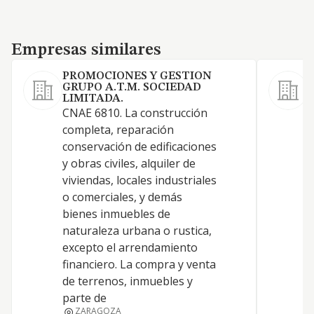
Empresas similares
Empresas similares
PROMOCIONES Y GESTION
GRUPO A.T.M. SOCIEDAD
LIMITADA.
A
CNAE 6810. La construcción
e
completa, reparación
m
conservación de edificaciones
t
y obras civiles, alquiler de
m
viviendas, locales industriales
a
o comerciales, y demás
d
bienes inmuebles de
s
naturaleza urbana o rustica,
m
excepto el arrendamiento
c
financiero. La compra y venta
e
de terrenos, inmuebles y
N
parte de
ZARAGOZA