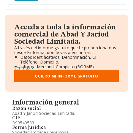
Acceda a toda la información
comercial de Abad Y Jariod
Sociedad Limitada.
A través del informe gratuito que te proporcionamos
desde Einforma, donde vas a encontrar:
Datos identificativos: Denominación, CIF,
Teléfono, Domicilio.
Informe Mercantil Completo (BORME).
Ver más
Gráficos de Evolución Ventas y Empleados.
Consejo de Administración y Administradores.
QUIERO MI INFORME GRATUITO
Directivos y Ejecutivos.
Accionistas.
Participaciones y Vinculaciones en otras empresas.
Artículos de prensa publicados sobre la empresa.
Información oficial y registral complementaria.
Información general
Razón social
Abad Y Jariod Sociedad Limitada.
CIF
B99549503
Forma jurídica
Sociedad limitada unipersonal