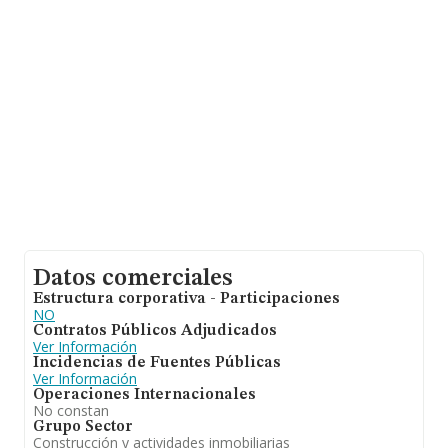
la base de datos de INFORMA aparecen 798 empresas,
con ventas de 36 millones de euros. Para aportar
ulterior información de interés en el ámbito sectorial,
los empleados de media son 1; la antigüedad alcanza
los 13 años desde la constitución.
Datos comerciales
Estructura corporativa - Participaciones
NO
Contratos Públicos Adjudicados
Ver Información
Incidencias de Fuentes Públicas
Ver Información
Operaciones Internacionales
No constan
Grupo Sector
Construcción y actividades inmobiliarias