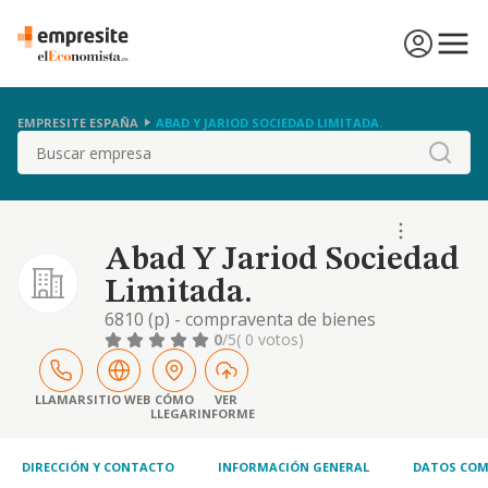
EMPRESITE ESPAÑA
ABAD Y JARIOD SOCIEDAD LIMITADA.
Buscar
Abad Y Jariod Sociedad
Limitada.
6810 (p) - compraventa de bienes
inmobiliarios por cuenta propia. -
0
/5
( 0 votos)
compraventa, alquiler y reforma de
inmuebles. -compraventa de materiales de
construcción
LLAMAR
SITIO WEB
CÓMO
VER
LLEGAR
INFORME
DIRECCIÓN Y CONTACTO
INFORMACIÓN GENERAL
DATOS COM