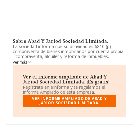
Sobre Abad Y Jariod Sociedad Limitada.
La sociedad informa que su actividad es 6810 (p) -
compraventa de bienes inmobiliarios por cuenta propia.
- compraventa, alquiler y reforma de inmuebles. -
compraventa de materiales de construcción. La
Ver más
sociedad está inscrita en el Registro Mercantil como
Sociedad Limitada. La actividad de referencia CNAE
corresponde a '%cnae%', cuyo Código es 6811. La
Ver el informe ampliado de Abad Y
empresa no tiene actividad en mercados exteriores.
Jariod Sociedad Limitada. ¡Es gratis!
Regístrate en eInforma y te regalamos el
La empresa española
Abad y Jariod Sociedad
Informe Ampliado de esta empresa.
Limitada
, con CIF B99549503, está situada en Plaza
VER INFORME AMPLIADO DE ABAD Y
Carmen núm. 1 2 3 Piso 1 A, (50193), Zaragoza, Aragón.
JARIOD SOCIEDAD LIMITADA.
En base a la información de la que dispone INFORMA
sobre 67.991 compañías, la facturación en el ámbito
nacional alcanza los 7.139 millones de euros y el
promedio de la facturación de ventas entre todas las
compañías asciende a los 105 mil euros. Respecto a la
información de la provincia (hablamos de Zaragoza), en