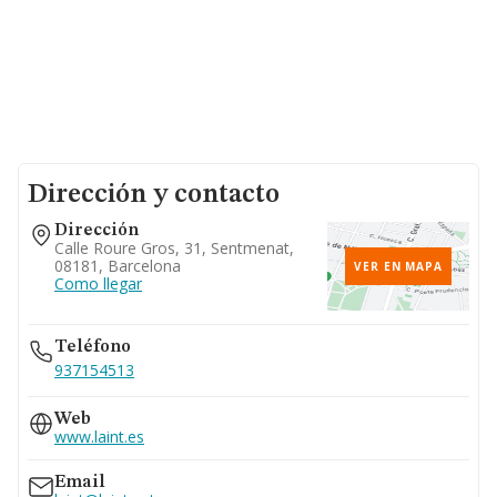
Dirección y contacto
Dirección
Calle Roure Gros, 31, Sentmenat,
08181, Barcelona
VER EN MAPA
Como llegar
Teléfono
937154513
Web
www.laint.es
Email