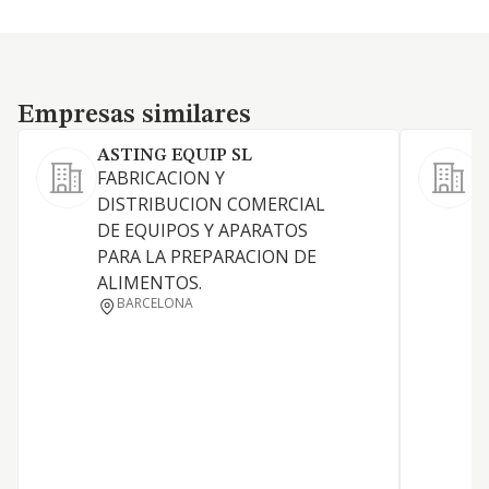
Empresas similares
Empresas similares
ASTING EQUIP SL
FABRICACION Y
F
DISTRIBUCION COMERCIAL
p
DE EQUIPOS Y APARATOS
a
PARA LA PREPARACION DE
f
ALIMENTOS.
p
BARCELONA