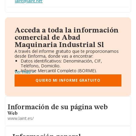
laint@laint.net
Acceda a toda la información
comercial de Abad
Maquinaria Industrial Sl
A través del informe gratuito que te proporcionamos
desde Einforma, donde vas a encontrar:
Datos identificativos: Denominación, CIF,
Teléfono, Domicilio.
Informe Mercantil Completo (BORME).
Ver más
Gráficos de Evolución Ventas y Empleados.
Consejo de Administración y Administradores.
QUIERO MI INFORME GRATUITO
Directivos y Ejecutivos.
Accionistas.
Participaciones y Vinculaciones en otras empresas.
Artículos de prensa publicados sobre la empresa.
Informacion de su página web
Información oficial y registral complementaria.
Información de su página web
Web
www.laint.es/