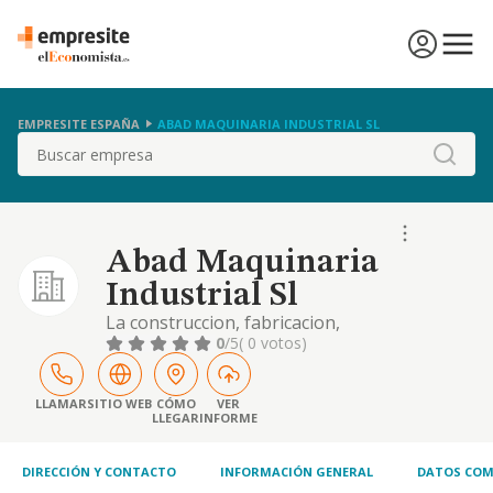
EMPRESITE ESPAÑA
ABAD MAQUINARIA INDUSTRIAL SL
Buscar
Abad Maquinaria
Industrial Sl
La construccion, fabricacion,
comercializacion de maquinas para las
0
/5
( 0 votos)
industrias alimenticias de bebidas y de
tabaco.
LLAMAR
SITIO WEB
CÓMO
VER
LLEGAR
INFORME
DIRECCIÓN Y CONTACTO
INFORMACIÓN GENERAL
DATOS COM