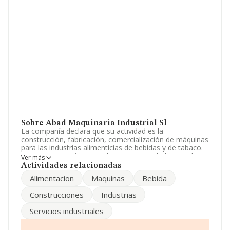
Sobre Abad Maquinaria Industrial Sl
La compañía declara que su actividad es la
construcción, fabricación, comercialización de máquinas
para las industrias alimenticias de bebidas y de tabaco.
La empresa está registrada como Sociedad Limitada.
Ver más
Clasifica su actividad CNAE como 'Fabricación de
Actividades relacionadas
maquinaria para la industria de la alimentación, bebidas
Alimentacion
Maquinas
Bebida
y tabaco', código 2893. La sociedad no tiene actividad
en mercados exteriores.
Construcciones
Industrias
Ha contado con el mismo número de profesionales y
Servicios industriales
teniendo en cuenta la información a disposición de
INFORMA, ha contado con un número de empleados
inferior a la media de sector.