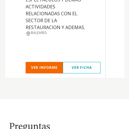
ACTIVIDADES
i
RELACIONADAS CON EL
E
SECTOR DE LA
a
RESTAURACION Y ADEMAS.
2
BALEARES
4
d
p
VER INFORME
VER FICHA
Preguntas