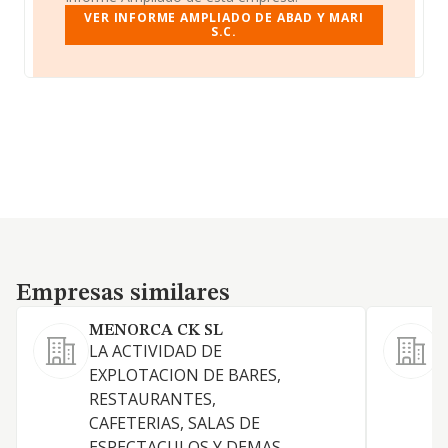
VER INFORME AMPLIADO DE ABAD Y MARI
S.C.
Empresas similares
Empresas similares
MENORCA CK SL
J
LA ACTIVIDAD DE
P
EXPLOTACION DE BARES,
E
RESTAURANTES,
E
CAFETERIAS, SALAS DE
p
ESPECTACULOS Y DEMAS
b