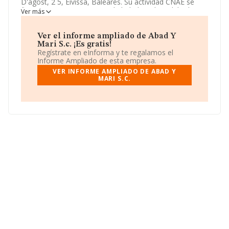
D'agost, 2 5, Eivissa, Baleares. Su actividad CNAE se
fine como 5630 - Servicios de bebidas. El modelo de
Ver más
sociedad de
Abad Y Mari S.c.
es Sociedad civil.
Ver el informe ampliado de Abad Y
Mari S.c. ¡Es gratis!
Regístrate en eInforma y te regalamos el
Informe Ampliado de esta empresa.
VER INFORME AMPLIADO DE ABAD Y
MARI S.C.