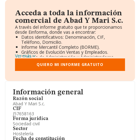
Acceda a toda la información
comercial de Abad Y Mari S.c.
A través del informe gratuito que te proporcionamos
desde Einforma, donde vas a encontrar:
Datos identificativos: Denominación, CIF,
Teléfono, Domicilio.
Informe Mercantil Completo (BORME).
Gráficos de Evolución Ventas y Empleados.
Ver más
Consejo de Administración y Administradores.
Directivos y Ejecutivos.
QUIERO MI INFORME GRATUITO
Accionistas.
Participaciones y Vinculaciones en otras empresas.
Artículos de prensa publicados sobre la empresa.
Información oficial y registral complementaria.
Información general
Razón social
Abad Y Mari S.c.
CIF
J57658163
Forma jurídica
Sociedad civil
Sector
Hostelería
Fecha de constitución