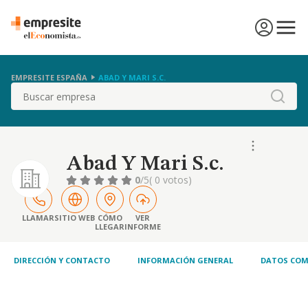
EMPRESITE ESPAÑA
ABAD Y MARI S.C.
Buscar
Abad Y Mari S.c.
0
/5
( 0 votos)
LLAMAR
SITIO WEB
CÓMO
VER
LLEGAR
INFORME
DIRECCIÓN Y CONTACTO
INFORMACIÓN GENERAL
DATOS COM