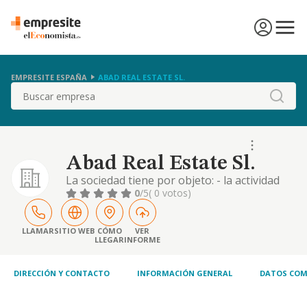
EMPRESITE ESPAÑA
ABAD REAL ESTATE SL.
Buscar
Abad Real Estate Sl.
La sociedad tiene por objeto: - la actividad
principal de la sociedad es: - cnae: 4110.
0
/5
( 0 votos)
promoción inmobiliaria-- pudiendo
dedicarse la sociedad además a: --- cnae:
6810. compraventa de bienes inmobiliarios
LLAMAR
SITIO WEB
CÓMO
VER
LLEGAR
INFORME
por cuenta propia. cnae: 6820. alquiler de
bienes inmobiliarios por cuenta propia. -
cnae
DIRECCIÓN Y CONTACTO
INFORMACIÓN GENERAL
DATOS COM