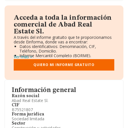
Acceda a toda la información
comercial de Abad Real
Estate Sl.
A través del informe gratuito que te proporcionamos
desde Einforma, donde vas a encontrar:
Datos identificativos: Denominación, CIF,
Teléfono, Domicilio.
Informe Mercantil Completo (BORME).
Ver más
Gráficos de Evolución Ventas y Empleados.
Consejo de Administración y Administradores.
QUIERO MI INFORME GRATUITO
Directivos y Ejecutivos.
Accionistas.
Participaciones y Vinculaciones en otras empresas.
Artículos de prensa publicados sobre la empresa.
Información oficial y registral complementaria.
Información general
Razón social
Abad Real Estate Sl.
CIF
B75521807
Forma jurídica
Sociedad limitada
Sector
Construcción y actividades