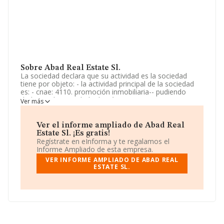
Sobre Abad Real Estate Sl.
La sociedad declara que su actividad es la sociedad
tiene por objeto: - la actividad principal de la sociedad
es: - cnae: 4110. promoción inmobiliaria-- pudiendo
dedicarse la sociedad además a: --- cnae: 6810.
Ver más
compraventa de bienes inmobiliarios por cuenta propia.
cnae: 6820. alquiler de bienes inmobiliarios por cuenta
propia. - cnae. La sociedad está inscrita en el Registro
Ver el informe ampliado de Abad Real
Mercantil como Sociedad Limitada. Tiene CNAE: 6812 -
Estate Sl. ¡Es gratis!
'%cnae%'. La compañía no tiene actividad en mercados
Regístrate en eInforma y te regalamos el
exteriores.
Informe Ampliado de esta empresa.
VER INFORME AMPLIADO DE ABAD REAL
La sociedad española
Abad Real Estate S.L
, con CIF
ESTATE SL.
B75521807, está situada en Avenida De Los Angeles
núm. 20 Ptl 1 3 A, (28223), en el municipio de Pozuelo
De Alarcón, Madrid.
Con los datos a disposición de INFORMA sobre 231.218
empresas pertenecientes al sector, a nivel nacional la
facturación asciende a 29.817 millones de euros y la