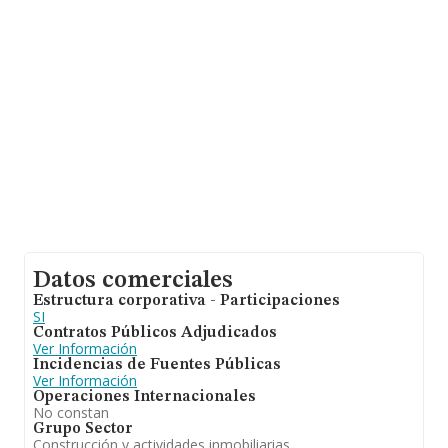
media de facturación de ventas entre todas las
compañías alcanza los 128 mil euros. En cuanto a la
información relativa a la provincia de Madrid, en la base
de datos INFORMA constan 39467 empresas, con
ventas de hasta 14.368 millones de euros. Como
información adicional de interés, la media de empleados
de las empresas es de 1; la antigüedad desde la
constitución es de 20 años.
Datos comerciales
Estructura corporativa - Participaciones
SI
Contratos Públicos Adjudicados
Ver Información
Incidencias de Fuentes Públicas
Ver Información
Operaciones Internacionales
No constan
Grupo Sector
Construcción y actividades inmobiliarias