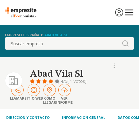
EMPRESITE ESPAÑA
ABAD VILA SL
Buscar
Abad Vila Sl
4
/5
( 1 votos)
LLAMAR
SITIO WEB
CÓMO
VER
LLEGAR
INFORME
DIRECCIÓN Y CONTACTO
INFORMACIÓN GENERAL
DATOS COM