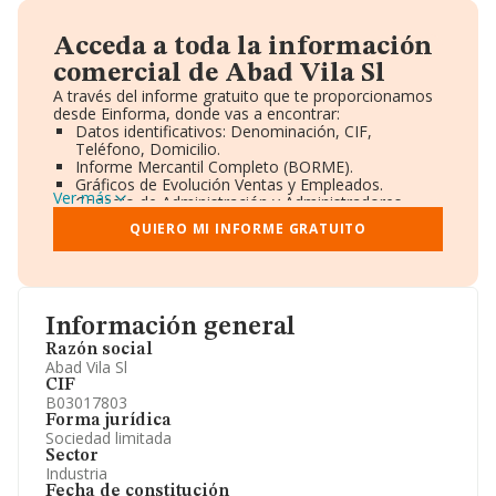
Acceda a toda la información
comercial de Abad Vila Sl
A través del informe gratuito que te proporcionamos
desde Einforma, donde vas a encontrar:
Datos identificativos: Denominación, CIF,
Teléfono, Domicilio.
Informe Mercantil Completo (BORME).
Gráficos de Evolución Ventas y Empleados.
Ver más
Consejo de Administración y Administradores.
Directivos y Ejecutivos.
QUIERO MI INFORME GRATUITO
Accionistas.
Participaciones y Vinculaciones en otras empresas.
Artículos de prensa publicados sobre la empresa.
Información oficial y registral complementaria.
Información general
Razón social
Abad Vila Sl
CIF
B03017803
Forma jurídica
Sociedad limitada
Sector
Industria
Fecha de constitución