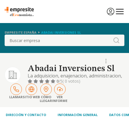
EMPRESITE ESPAÑA
ABADAI INVERSIONES SL
Buscar
Abadai Inversiones Sl
La adquisicion, enajenacion, administracion,
tenencia y deposito de acciones
0
/5
( 0 votos)
obligaciones, participaciones y titulos
valores de sociedades y entidades de todo
tipo, coticen o no en bolsa, siempre por
LLAMAR
SITIO WEB
CÓMO
VER
LLEGAR
INFORME
cuenta propia, sin q
DIRECCIÓN Y CONTACTO
INFORMACIÓN GENERAL
DATOS COM