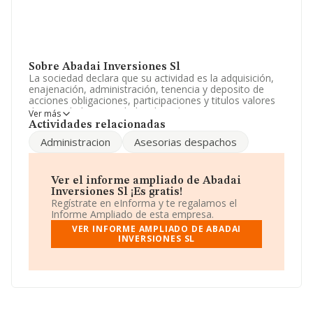
Sobre Abadai Inversiones Sl
La sociedad declara que su actividad es la adquisición,
enajenación, administración, tenencia y deposito de
acciones obligaciones, participaciones y titulos valores
de sociedades y entidades de todo tipo, coticen o no en
Ver más
bolsa, siempre por cuenta propia, sin q. La empresa es
Actividades relacionadas
una Sociedad Limitada. Su CNAE corresponde a 6421
Administracion
Asesorias despachos
con código '%cnae%'. La empresa no tiene actividad en
mercados exteriores.
Según los datos a disposición de INFORMA, ha tenido
Ver el informe ampliado de Abadai
un número de empleados por debajo de la media de
Inversiones Sl ¡Es gratis!
sector.
Regístrate en eInforma y te regalamos el
Informe Ampliado de esta empresa.
Para ponerse en contacto con sus oficinas, la empresa
VER INFORME AMPLIADO DE ABADAI
facilita el número de teléfono 913992280 y la dirección
INVERSIONES SL
de correo es
ahonrubia@gruponetco.com
.
La sociedad
Abadai Inversiones S.L
, NIF B85383511,
está situada en Camino Cerro De Los Gamos Pq.
Empres núm. 1, (28224), en el municipio de Pozuelo De
Alarcón, Madrid.