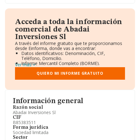
Acceda a toda la información
comercial de Abadai
Inversiones Sl
A través del informe gratuito que te proporcionamos
desde Einforma, donde vas a encontrar:
Datos identificativos: Denominación, CIF,
Teléfono, Domicilio.
Informe Mercantil Completo (BORME).
Ver más
Gráficos de Evolución Ventas y Empleados.
Consejo de Administración y Administradores.
QUIERO MI INFORME GRATUITO
Directivos y Ejecutivos.
Accionistas.
Participaciones y Vinculaciones en otras empresas.
Artículos de prensa publicados sobre la empresa.
Información oficial y registral complementaria.
Información general
Razón social
Abadai Inversiones Sl
CIF
B85383511
Forma jurídica
Sociedad limitada
Sector