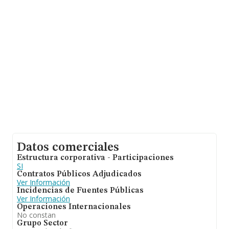
En relación con el sector y disponiendo de los datos de
hasta 45.306 empresas, en el ámbito nacional la
facturación alcanza la cifra de 71.120 millones de euros
y el promedio de la facturación de ventas entre todas
las compañías asciende a los 1 millón de euros. En
relación con la información de la provincia de Madrid, en
la base de datos de INFORMA aparecen 15382
empresas, cuyas ventas en 2024 han alcanzado los
34.660 millones de euros. Con el fin de ampliar la
información relativa a las compañías, la media de
empleados de las empresas es de 2; la antigüedad
desde la constitución es de 8 años.
Datos comerciales
Estructura corporativa - Participaciones
SI
Contratos Públicos Adjudicados
Ver Información
Incidencias de Fuentes Públicas
Ver Información
Operaciones Internacionales
No constan
Grupo Sector