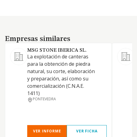
Empresas similares
Empresas similares
MSG STONE IBERICA SL.
La explotación de canteras
F
para la obtención de piedra
d
natural, su corte, elaboración
c
y preparación, así como su
comercialización (C.N.A.E.
1411)
PONTEVEDRA
VER INFORME
VER FICHA