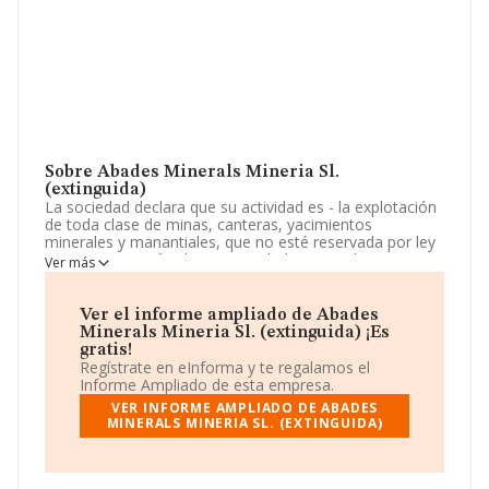
Sobre Abades Minerals Mineria Sl.
(extinguida)
La sociedad declara que su actividad es - la explotación
de toda clase de minas, canteras, yacimientos
minerales y manantiales, que no esté reservada por ley
a organismos oficiales o a entidades estatales. -
Ver más
aprovechamiento de todo tipo de recursos mineros y en
especial los regulados en la ley 22/1973, de 21 de julio,
de minas incluida s. La sociedad está registrada como
Ver el informe ampliado de Abades
Sociedad Limitada. Tiene CNAE: 0811 - 'Extracción de
Minerals Mineria Sl. (extinguida) ¡Es
piedra ornamental y para la construcción, piedra caliza,
gratis!
yeso, creta y pizarra'. La sociedad no tiene actividad en
Regístrate en eInforma y te regalamos el
mercados exteriores.
Informe Ampliado de esta empresa.
VER INFORME AMPLIADO DE ABADES
Es posible ponerse en contacto con la empresa a través
MINERALS MINERIA SL. (EXTINGUIDA)
del teléfono 986787062 y la dirección de correo es
nlgonzalez@metaldeza.com
.
La empresa
Abades Minerals Mineria S.L.