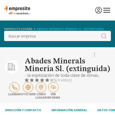
EMPRESITE ESPAÑA
ABADES MINERALS MINERIA SL. (EXTINGUIDA)
Buscar
Abades Minerals
Mineria Sl. (extinguida)
- la explotación de toda clase de minas,
canteras, yacimientos minerales y
0
/5
( 0 votos)
manantiales, que no esté reservada por ley a
organismos oficiales o a entidades estatales.
- aprovechamiento de todo tipo de recursos
LLAMAR
SITIO WEB
CÓMO
VER
LLEGAR
INFORME
mineros y en especial los regulados en la ley
22/1973, de 21 de julio , de minas incluida s
DIRECCIÓN Y CONTACTO
INFORMACIÓN GENERAL
DATOS COM