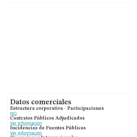
(extinguida)
, NIF B94203429, tiene domicilio fiscal en
Poligono Industrial Botos Par 11, (36500), en el
municipio de Lalín, en Pontevedra, Galicia.
Con los datos a disposición de INFORMA sobre 2.422
empresas pertenecientes al sector, en el ámbito
nacional la facturación alcanza la cifra de 1.639 millones
de euros y se estima que el promedio de la facturación
entre todas las empresas es de 676 mil euros. Teniendo
en cuenta la información sobre Pontevedra, en la base
de datos de INFORMA aparecen 151 empresas, cuyas
ventas han obtenido los 32 millones de euros. Con el fin
de ampliar la información relativa a las compañías, la
media de empleados es de 3. La antigüedad alcanza los
25 años desde la constitución.
Datos comerciales
Estructura corporativa - Participaciones
NO
Contratos Públicos Adjudicados
Ver Información
Incidencias de Fuentes Públicas
Ver Información