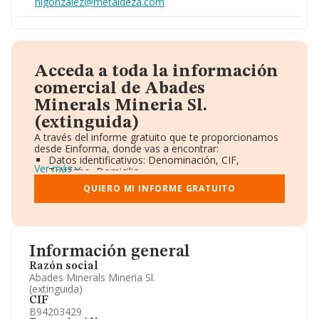
nlgonzalez@metaldeza.com
Acceda a toda la información
comercial de Abades
Minerals Mineria Sl.
(extinguida)
A través del informe gratuito que te proporcionamos
desde Einforma, donde vas a encontrar:
Datos identificativos: Denominación, CIF,
Ver más
Teléfono, Domicilio.
Informe Mercantil Completo (BORME).
QUIERO MI INFORME GRATUITO
Gráficos de Evolución Ventas y Empleados.
Consejo de Administración y Administradores.
Directivos y Ejecutivos.
Accionistas.
Participaciones y Vinculaciones en otras empresas.
Información general
Artículos de prensa publicados sobre la empresa.
Información oficial y registral complementaria.
Razón social
Abades Minerals Mineria Sl.
(extinguida)
CIF
B94203429