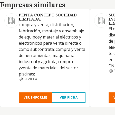
Empresas similares
Empresas similares
PENTA CONCEPT SOCIEDAD
SU
LIMITADA.
IN
LI
compra y venta, distribucion,
El 
fabricación, montaje y ensamblaje
dis
de equiposy material eléctricos y
de 
electrónicos para venta directa o
ele
como subcontrata; compra y venta
tel
de herramientas, maquinaria
ene
industrial y agrícola; compra
CN
yventa de materiales del sector
piscinas;
SEVILLA
VER INFORME
VER FICHA