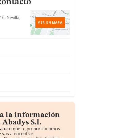
contacto
6, Sevilla,
VER EN MAPA
a la información
 Abadys S.l.
ratuito que te proporcionamos
 vas a encontrar: