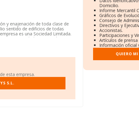
Datos identificativ
Domicilio.
Informe Mercantil
Gráficos de Evoluc
Consejo de Adminis
ión y enajenación de toda clase de
Directivos y Ejecuti
io sentido de edificios de todas
Accionistas.
La empresa es una Sociedad Limitada.
Participaciones y V
o tiene actividad en mercados
Artículos de prensa
Información oficial 
cuenta la información disponible en
QUIERO MI
e la media de sector.
 de esta empresa.
alle Sierra De Gata núm. 16, (41013),
S S.L.
.491 empresas, en el ámbito nacional
estima que el promedio de la
eniendo en cuenta la información
presas, cuyas ventas en 2007 han
ación de interés en el ámbito
6 años. La media de empleados es de