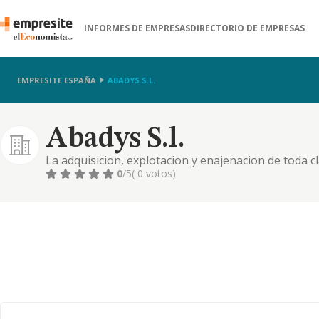
INFORMES DE EMPRESAS
DIRECTORIO DE EMPRESAS
EMPRESITE ESPAÑA
ABADYS S.L.
Abadys S.l.
La adquisicion, explotacion y enajenacion de toda cl
construccion en su mas amplio sentido de edificios 
0
/5
( 0 votos)
los edificios referido