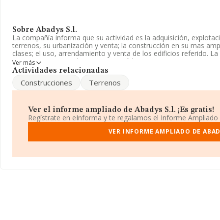
Sobre Abadys S.l.
La compañía informa que su actividad es la adquisición, explotac
terrenos, su urbanización y venta; la construcción en su mas ampl
clases; el uso, arrendamiento y venta de los edificios referido. 
Su CNAE corresponde a 4650 con código '%cnae%'. La empresa n
Ver más
exteriores.
Actividades relacionadas
Construcciones
Terrenos
Ha contado con el mismo número de profesionales y teniendo en 
INFORMA, ha dispuesto de un número de empleados por debajo d
Su teléfono es 954002321.
Ver el informe ampliado de Abadys S.l. ¡Es gratis!
Regístrate en eInforma y te regalamos el Informe Ampliado
La compañía
Abadys S.L
, con CIF B91408344, se encuentra en C
Sevilla, Andalucía.
VER INFORME AMPLIADO DE ABADY
En relación con el sector y disponiendo de los datos de hasta 15
la facturación alcanza la cifra de 28.352 millones de euros y se 
facturación entre todas las empresas es de 1 millón de euros. T
sobre Sevilla, en la base de datos de INFORMA aparecen 476 em
alcanzado los 206 millones de euros. Para aportar ulterior inform
sectorial, la media de antigüedad desde la constitución es de 1
4.