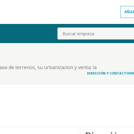
AÑA
Buscar
ase de terrenos, su urbanizacion y venta; la
de todas clases; el uso, arrendamiento y venta de
DIRECCIÓN Y CONTACTO
IN