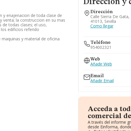
Dirección y 
Dirección
on y enajenacion de toda clase de
Calle Sierra De Gata, 1
 y venta; la construccion en su mas
41013, Sevilla
s de todas clases; el uso,
Como llegar
os edificios referido
 maquinas y material de oficina
Teléfono
954002321
Web
Añadir Web
Email
Añadir Email
Acceda a tod
comercial de
A través del informe g
desde Einforma, donde