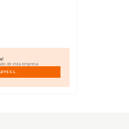
s!
iado de esta empresa.
DYS S.L.