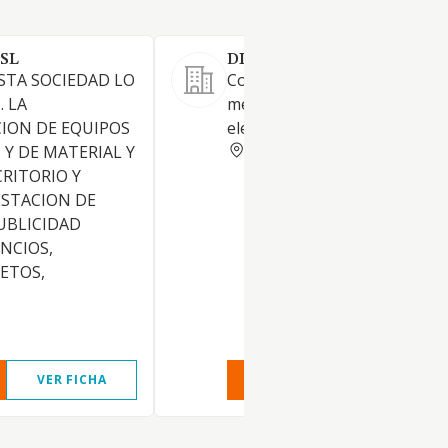
SL
DISTRIBUCIONES CALVER 
ESTA SOCIEDAD LO
Comercio al por mayor y al p
. LA
menor de auto-radios y equi
ION DE EQUIPOS
electrónicos.
SEVILLA
 Y DE MATERIAL Y
CRITORIO Y
RESTACION DE
PUBLICIDAD
NCIOS,
LETOS,
VER FICHA
VER INFORME
VER FIC