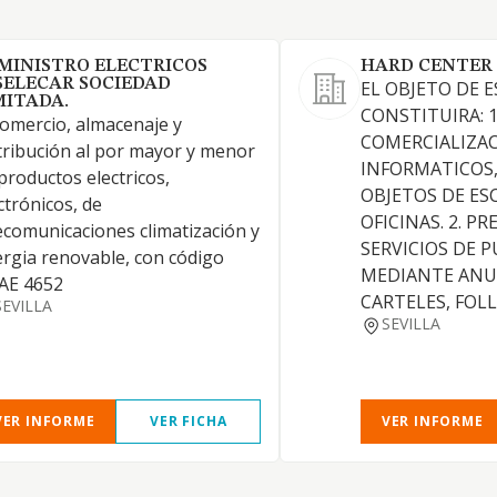
MINISTRO ELECTRICOS
HARD CENTER 
SELECAR SOCIEDAD
EL OBJETO DE 
MITADA.
CONSTITUIRA: 1
comercio, almacenaje y
COMERCIALIZAC
tribución al por mayor y menor
INFORMATICOS,
productos electricos,
OBJETOS DE ES
ctrónicos, de
OFICINAS. 2. P
ecomunicaciones climatización y
SERVICIOS DE 
rgia renovable, con código
MEDIANTE ANU
AE 4652
CARTELES, FOL
SEVILLA
SEVILLA
VER INFORME
VER FICHA
VER INFORME