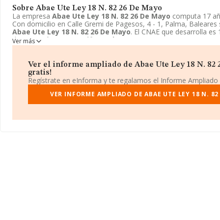
Sobre Abae Ute Ley 18 N. 82 26 De Mayo
La empresa
Abae Ute Ley 18 N. 82 26 De Mayo
computa 17 añ
Con domicilio en Calle Gremi de Pagesos, 4 - 1, Palma, Baleares
Abae Ute Ley 18 N. 82 26 De Mayo
. El CNAE que desarrolla es 
de impresión y artes gráficas.
Abae Ute Ley 18 N. 82 26 De Ma
Ver más
Unión temporal de empresas.
Ver el informe ampliado de Abae Ute Ley 18 N. 82 
gratis!
Regístrate en eInforma y te regalamos el Informe Ampliado
VER INFORME AMPLIADO DE ABAE UTE LEY 18 N. 82