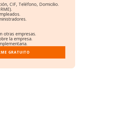
ión, CIF, Teléfono, Domicilio.
ORME).
Empleados.
inistradores.
en otras empresas.
obre la empresa.
omplementaria.
RME GRATUITO