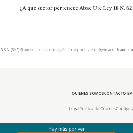
¿A qué sector pertenece Abae Ute Ley 18 N. 8
.A. (SME) Si aprecias que existe algún error por favor dirígete acreditando t
QUIENES SOMOS
CONTACTO EM
Legal
Politica de Cookies
Configur
Hay más por ver