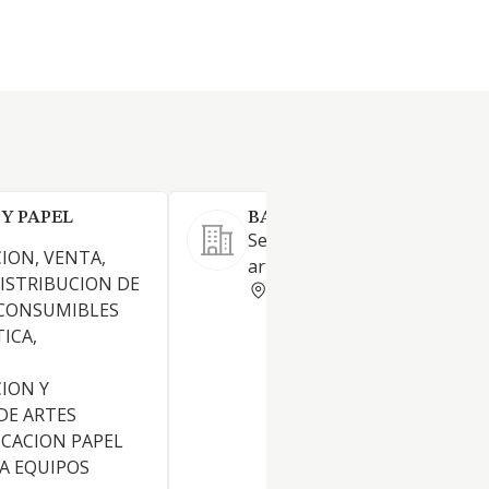
Y PAPEL
BASICO IMAGEN SL
Servicios de diseño e impresi
ION, VENTA,
artes gráficas.
DISTRIBUCION DE
BALEARES
 CONSUMIBLES
ICA,
ION Y
DE ARTES
ICACION PAPEL
A EQUIPOS