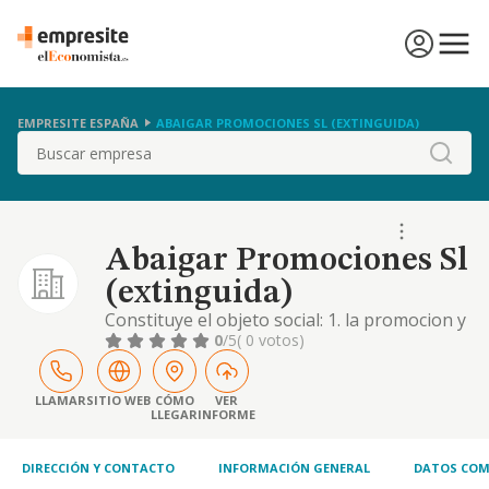
EMPRESITE ESPAÑA
ABAIGAR PROMOCIONES SL (EXTINGUIDA)
Buscar
Abaigar Promociones Sl
(extinguida)
Constituye el objeto social: 1. la promocion y
construccion de toda clase de edificaciones.
0
/5
( 0 votos)
2.- la tenencia, compra y venta por cuenta
propia de valores mobiliarios y activos
financieros de cualquier clase. las actividad
LLAMAR
SITIO WEB
CÓMO
VER
LLEGAR
INFORME
DIRECCIÓN Y CONTACTO
INFORMACIÓN GENERAL
DATOS COM