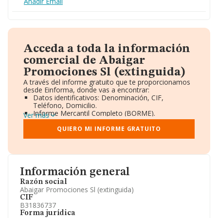
Añadir Email
Acceda a toda la información
comercial de Abaigar
Promociones Sl (extinguida)
A través del informe gratuito que te proporcionamos
desde Einforma, donde vas a encontrar:
Datos identificativos: Denominación, CIF,
Teléfono, Domicilio.
Informe Mercantil Completo (BORME).
Ver más
Gráficos de Evolución Ventas y Empleados.
Consejo de Administración y Administradores.
QUIERO MI INFORME GRATUITO
Directivos y Ejecutivos.
Accionistas.
Participaciones y Vinculaciones en otras empresas.
Artículos de prensa publicados sobre la empresa.
Información oficial y registral complementaria.
Información general
Razón social
Abaigar Promociones Sl (extinguida)
CIF
B31836737
Forma jurídica