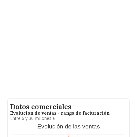
CIF B31836737, está situada en Avenida Sancho El
Fuerte núm. 21 1º, (31007), en el municipio de
Pamplona, Navarra.
En base a la información de la que dispone INFORMA
sobre 231.218 compañías, en el ámbito nacional la
facturación alcanza la cifra de 29.817 millones de euros
y el promedio de la facturación de ventas entre todas
las compañías asciende a los 128 mil euros. En relación
con la información de la provincia de Navarra, en la
base de datos INFORMA constan 1898 empresas, cuyas
ventas en 2014 han alcanzado los 414 millones de
euros. Por último, con el fin de ampliar la información
relativa al ámbito de la empresa, los empleados de
media son 1; la antigüedad alcanza los 20 años desde la
constitución.
Datos comerciales
Evolución de ventas - rango de facturación
Entre 6 y 30 millones €
Evolución de las ventas