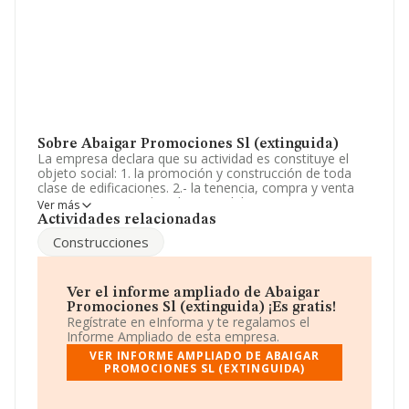
Sobre Abaigar Promociones Sl (extinguida)
La empresa declara que su actividad es constituye el
objeto social: 1. la promoción y construcción de toda
clase de edificaciones. 2.- la tenencia, compra y venta
por cuenta propia de valores mobiliarios y activos
Ver más
financieros de cualquier clase. las actividad. La sociedad
Actividades relacionadas
está registrada como Sociedad Limitada. Su CNAE
Construcciones
corresponde a 6812 con código '%cnae%'. La sociedad
no tiene actividad en mercados exteriores.
La plantilla se ha reducido un 50% y teniendo en cuenta
Ver el informe ampliado de Abaigar
la información a disposición de INFORMA, ha contado
Promociones Sl (extinguida) ¡Es gratis!
con un número de empleados inferior a la media de
Regístrate en eInforma y te regalamos el
sector.
Informe Ampliado de esta empresa.
VER INFORME AMPLIADO DE ABAIGAR
Su teléfono es 948265711 y su página web es
PROMOCIONES SL (EXTINGUIDA)
www.abaigar.com
.
La sociedad
Abaigar Promociones S.L (extinguida)
,