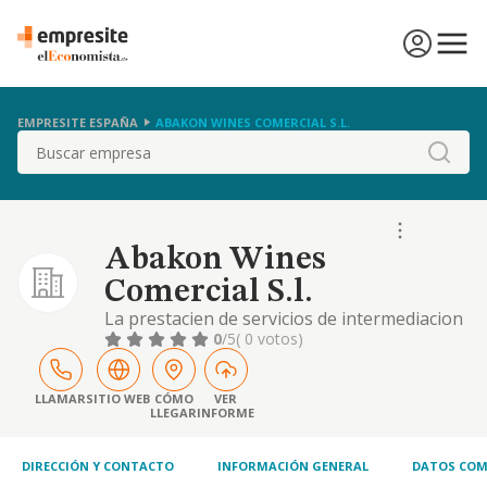
EMPRESITE ESPAÑA
ABAKON WINES COMERCIAL S.L.
Buscar
Abakon Wines
Comercial S.l.
La prestacien de servicios de intermediacion
en el comercio a empresas de restauracion y
0
/5
( 0 votos)
gran distribucien de productos alimenticios
en general
LLAMAR
SITIO WEB
CÓMO
VER
LLEGAR
INFORME
DIRECCIÓN Y CONTACTO
INFORMACIÓN GENERAL
DATOS COM