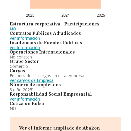
información de interés en el ámbito sectorial, la media
de antigüedad desde la constitución es de 13 años. La
media de empleados de las empresas es de 3.
2023
2024
2025
En conclusión, la actividad de
Abakon Wines
Estructura corporativa - Participaciones
Comercial S.L
es la prestacien de servicios de
NO
intermediación en el comercio a empresas de
Contratos Públicos Adjudicados
restauración y gran distribucien de productos
Ver Información
alimenticios en general. En el ranking de todas las
Incidencias de Fuentes Públicas
empresas en el territorio nacional, ha experimentado un
Ver Información
retroceso. En el ranking de su sector (Intermediarios del
Operaciones Internacionales
comercio de productos alimenticios, bebidas y tabaco),
No constan
la compañía ha perdido posición respecto al 2024.
Grupo Sector
Comercio
Cargos
Encontrados 1 cargos en esta empresa
Ver cargos de Empresa
Número de empleados
3 (año 2025)
Responsabilidad Social Empresarial
Ver Información
Cotiza en Bolsa
NO
Ver el informe ampliado de Abakon