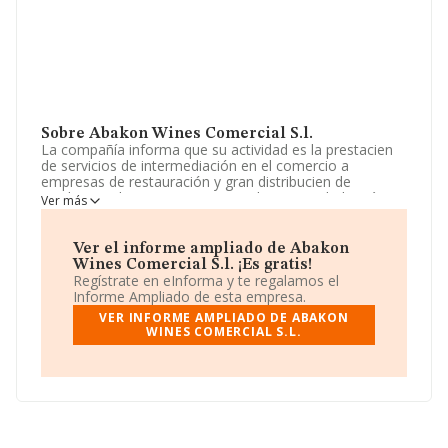
Sobre Abakon Wines Comercial S.l.
La compañía informa que su actividad es la prestacien
de servicios de intermediación en el comercio a
empresas de restauración y gran distribucien de
productos alimenticios en general. La sociedad está
Ver más
inscrita en el Registro Mercantil como Sociedad
Limitada. Su actividad CNAE es 'Intermediarios del
comercio de productos alimenticios, bebidas y tabaco'
Ver el informe ampliado de Abakon
con código 4617. La empresa no tiene actividad en
Wines Comercial S.l. ¡Es gratis!
mercados exteriores.
Regístrate en eInforma y te regalamos el
Informe Ampliado de esta empresa.
El número de empleados ha sido el mismo con respecto
VER INFORME AMPLIADO DE ABAKON
al 2024 y atendiendo a los datos disponibles en
WINES COMERCIAL S.L.
INFORMA, el número de empleados de la compañía ha
estado por debajo de la media de sector.
Acerca de la información en los distintos rankings: en
2025 la empresa ha caído 56 puestos a nivel sectorial
pasando a ocupar la posición 551, frente a la 495 del
año anterior. En el ranking del sector, delante de la