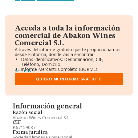
Acceda a toda la información
comercial de Abakon Wines
Comercial S.l.
A través del informe gratuito que te proporcionamos
desde Einforma, donde vas a encontrar:
Datos identificativos: Denominación, CIF,
Teléfono, Domicilio.
Informe Mercantil Completo (BORME).
Ver más
Gráficos de Evolución Ventas y Empleados.
Consejo de Administración y Administradores.
QUIERO MI INFORME GRATUITO
Directivos y Ejecutivos.
Accionistas.
Participaciones y Vinculaciones en otras empresas.
Artículos de prensa publicados sobre la empresa.
Información oficial y registral complementaria.
Información general
Razón social
Abakon Wines Comercial S.l.
CIF
B67159087
Forma jurídica
Sociedad limitada unipersonal