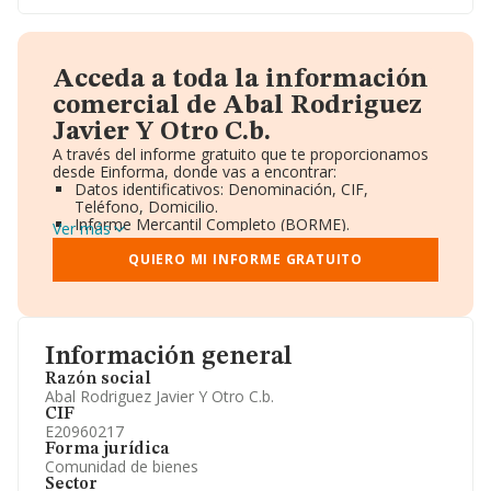
Acceda a toda la información
comercial de Abal Rodriguez
Javier Y Otro C.b.
A través del informe gratuito que te proporcionamos
desde Einforma, donde vas a encontrar:
Datos identificativos: Denominación, CIF,
Teléfono, Domicilio.
Informe Mercantil Completo (BORME).
Ver más
Gráficos de Evolución Ventas y Empleados.
Consejo de Administración y Administradores.
QUIERO MI INFORME GRATUITO
Directivos y Ejecutivos.
Accionistas.
Participaciones y Vinculaciones en otras empresas.
Artículos de prensa publicados sobre la empresa.
Información oficial y registral complementaria.
Información general
Razón social
Abal Rodriguez Javier Y Otro C.b.
CIF
E20960217
Forma jurídica
Comunidad de bienes
Sector