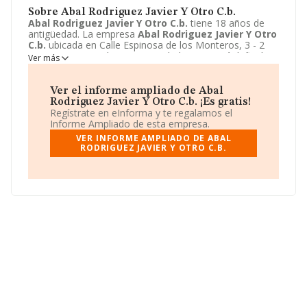
Sobre Abal Rodriguez Javier Y Otro C.b.
Abal Rodriguez Javier Y Otro C.b.
tiene 18 años de
antigüedad. La empresa
Abal Rodriguez Javier Y Otro
C.b.
ubicada en Calle Espinosa de los Monteros, 3 - 2
DR, Pasaia, Gipuzkoa. Su actividad CNAE está definida
Ver más
como 4334 - Pintura y acristalamiento. La forma jurídica
de
Abal Rodriguez Javier Y Otro C.b.
es Comunidad
de bienes.
Ver el informe ampliado de Abal
Rodriguez Javier Y Otro C.b. ¡Es gratis!
Regístrate en eInforma y te regalamos el
Informe Ampliado de esta empresa.
VER INFORME AMPLIADO DE ABAL
RODRIGUEZ JAVIER Y OTRO C.B.