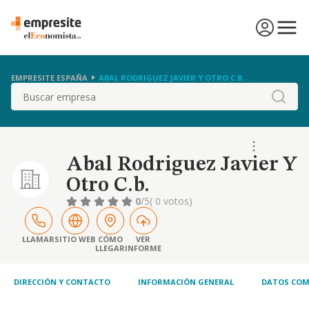
EMPRESITE ESPAÑA
ABAL RODRIGUEZ JAVIER Y OTRO C.B.
Buscar
Abal Rodriguez Javier Y
Otro C.b.
0
/5
( 0 votos)
LLAMAR
SITIO WEB
CÓMO
VER
LLEGAR
INFORME
DIRECCIÓN Y CONTACTO
INFORMACIÓN GENERAL
DATOS COM