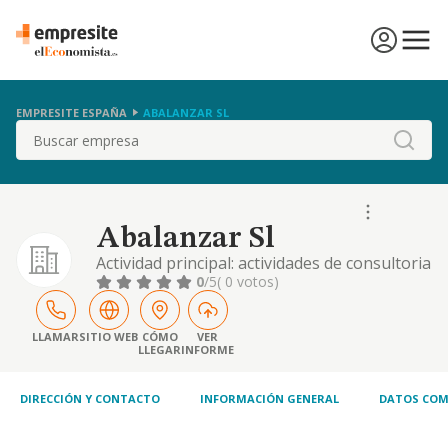
EMPRESITE ESPAÑA
ABALANZAR SL
Buscar
Abalanzar Sl
Actividad principal: actividades de consultoria
de gestion empresarial. cnae 70.2. otras
0
/5
( 0 votos)
actividades el comercio, exportacion,
produccion de envases y envadados. compra
venta de envases de aerosoles y de todas las
LLAMAR
SITIO WEB
CÓMO
VER
LLEGAR
INFORME
materias que ...
DIRECCIÓN Y CONTACTO
INFORMACIÓN GENERAL
DATOS COM