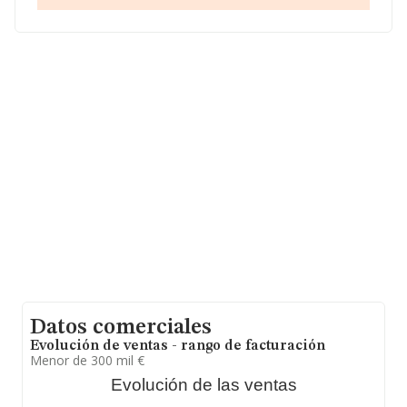
En relación con el sector y disponiendo de los datos de
hasta 72.271 empresas, en el ámbito nacional la
facturación alcanza la cifra de 15.184 millones de euros
y el promedio de la facturación de ventas entre todas
las compañías asciende a los 210 mil euros. Para
aportar ulterior información de interés en el ámbito
sectorial, la media de empleados de las empresas es de
2. La antigüedad alcanza los 13 años desde la
constitución.
Datos comerciales
Evolución de ventas - rango de facturación
Menor de 300 mil €
Evolución de las ventas