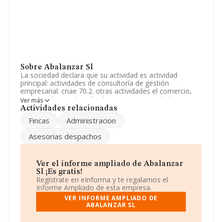
Sobre Abalanzar Sl
La sociedad declara que su actividad es actividad
principal: actividades de consultoría de gestión
empresarial. cnae 70.2. otras actividades el comercio,
exportación, producción de envases y envadados.
Ver más
compra venta de envases de aerosoles y de todas las
Actividades relacionadas
materias que.. La sociedad está registrada como
Fincas
Administracion
Sociedad Limitada. Tiene CNAE: 7020 - '%cnae%'. La
sociedad no tiene actividad en mercados exteriores.
Asesorias despachos
Atendiendo a los datos disponibles en INFORMA, el
número de empleados de la compañía ha estado por
debajo de la media de sector.
Ver el informe ampliado de Abalanzar
Sl ¡Es gratis!
La dirección de correo es
info@metalaerosolcans.com
.
Regístrate en eInforma y te regalamos el
Informe Ampliado de esta empresa.
La empresa
Abalanzar S.L
, B64951809, tiene su
VER INFORME AMPLIADO DE
domicilio social establecido en Calle Anselm Clave núm.
ABALANZAR SL
2 P. 2 Pta. 3, (08500), Vic, en Barcelona, Cataluña.