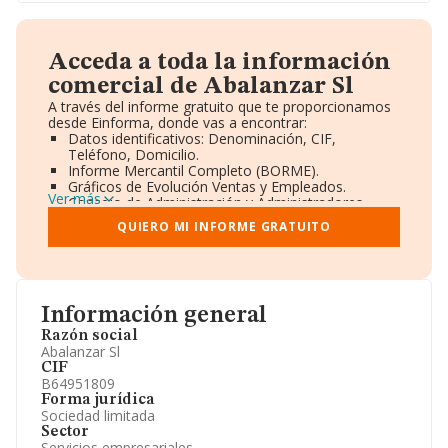
Acceda a toda la información
comercial de Abalanzar Sl
A través del informe gratuito que te proporcionamos
desde Einforma, donde vas a encontrar:
Datos identificativos: Denominación, CIF,
Teléfono, Domicilio.
Informe Mercantil Completo (BORME).
Gráficos de Evolución Ventas y Empleados.
Ver más
Consejo de Administración y Administradores.
Directivos y Ejecutivos.
QUIERO MI INFORME GRATUITO
Accionistas.
Participaciones y Vinculaciones en otras empresas.
Artículos de prensa publicados sobre la empresa.
Información oficial y registral complementaria.
Información general
Razón social
Abalanzar Sl
CIF
B64951809
Forma jurídica
Sociedad limitada
Sector
Servicios empresariales