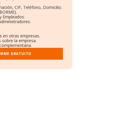
:
nación, CIF, Teléfono, Domicilio.
(BORME).
 y Empleados.
Administradores.
es en otras empresas.
s sobre la empresa.
l complementaria.
ORME GRATUITO