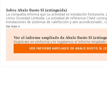
Sobre Abalo Busto Sl (extinguida)
La compañía informa que su actividad es instalación fontanería.
como Sociedad Limitada. La actividad de referencia CNAE corres
instalaciones de sistemas de calefacción y aire acondicionado', 
realiza actividad de importación y/o exportación.
Ver más
Para más información es posible contactar a través del teléfono
Ver el informe ampliado de Abalo Busto Sl (extingui
La compañía
Abalo Busto S.L (extinguida)
, con NIF B36202349
Regístrate en eInforma y te regalamos el Informe Ampliado
Blanco Amor núm. 30 Bj, (36600), Vilagarcia, en Pontevedra, Galic
VER INFORME AMPLIADO DE ABALO BUSTO SL (
Con los datos a disposición de INFORMA sobre 30.641 empresas p
nivel nacional la facturación asciende a 9.687 millones de euros y
facturación de ventas entre todas las compañías asciende a los 3
la información relativa a la provincia de Pontevedra, en la bas
685 empresas, con ventas en el año 2015 de 200 millones de euros
información relativa a las compañías, la antigüedad alcanza los 
constitución. Los empleados de media son 3.