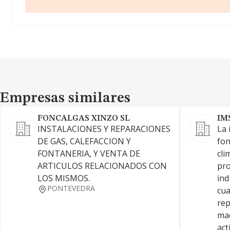
Empresas similares
Empresas similares
FONCALGAS XINZO SL
IM
INSTALACIONES Y REPARACIONES
La 
DE GAS, CALEFACCION Y
fon
FONTANERIA, Y VENTA DE
cli
ARTICULOS RELACIONADOS CON
pro
LOS MISMOS.
ind
PONTEVEDRA
cua
rep
maq
act