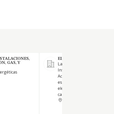
NSTALACIONES,
ELECTROFONCA VIGO SL.
N, GAS, Y
La sociedad tendrá por objeto
Instalaciones y mantenimient
ergéticas
Actividades profesionales. En
especial la fontanería, calefac
electricidad, albañilería, pintu
carpintería
PONTEVEDRA