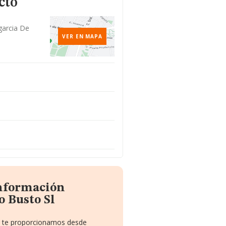
cto
agarcia De
VER EN MAPA
información
o Busto Sl
ue te proporcionamos desde