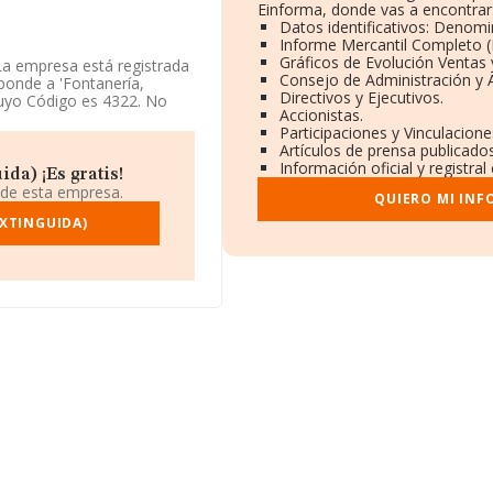
Einforma, donde vas a encontrar
Datos identificativos: Denomi
Informe Mercantil Completo 
Gráficos de Evolución Ventas
 La empresa está registrada
Consejo de Administración y 
ponde a 'Fontanería,
Directivos y Ejecutivos.
cuyo Código es 4322. No
Accionistas.
Participaciones y Vinculacion
Artículos de prensa publicado
 986504566.
Información oficial y registra
da) ¡Es gratis!
, se encuentra en Calle
 de esta empresa.
QUIERO MI INF
ia.
EXTINGUIDA)
ertenecientes al sector, a
 el promedio de la
16 mil euros. En cuanto a
e de datos INFORMA constan
. Con el fin de ampliar la
19 años desde la