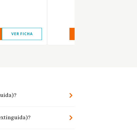
VER FICHA
VER INFORME
VER FIC
guida)?
(extinguida)?