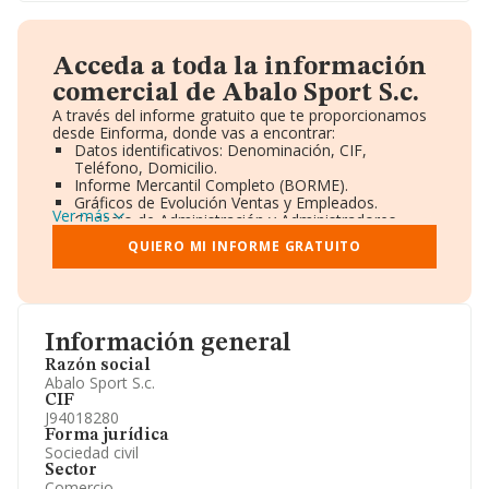
Acceda a toda la información
comercial de Abalo Sport S.c.
A través del informe gratuito que te proporcionamos
desde Einforma, donde vas a encontrar:
Datos identificativos: Denominación, CIF,
Teléfono, Domicilio.
Informe Mercantil Completo (BORME).
Gráficos de Evolución Ventas y Empleados.
Ver más
Consejo de Administración y Administradores.
Directivos y Ejecutivos.
QUIERO MI INFORME GRATUITO
Accionistas.
Participaciones y Vinculaciones en otras empresas.
Artículos de prensa publicados sobre la empresa.
Información oficial y registral complementaria.
Información general
Razón social
Abalo Sport S.c.
CIF
J94018280
Forma jurídica
Sociedad civil
Sector
Comercio