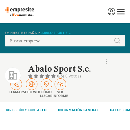
EMPRESITE ESPAÑA
ABALO SPORT S.C.
Buscar
Abalo Sport S.c.
0
/5
( 0 votos)
LLAMAR
SITIO WEB
CÓMO
VER
LLEGAR
INFORME
DIRECCIÓN Y CONTACTO
INFORMACIÓN GENERAL
DATOS COM