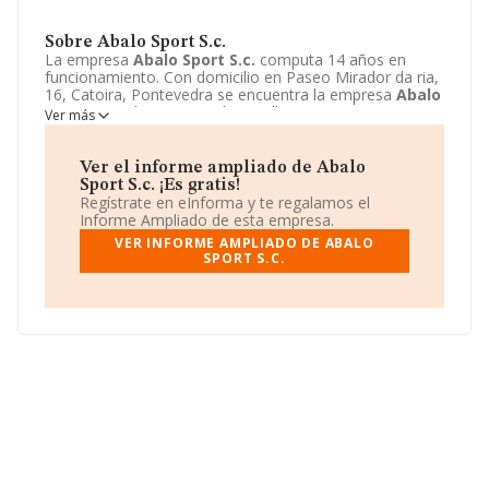
Sobre Abalo Sport S.c.
La empresa
Abalo Sport S.c.
computa 14 años en
funcionamiento. Con domicilio en Paseo Mirador da ria,
16, Catoira, Pontevedra se encuentra la empresa
Abalo
Sport S.c.
. El CNAE que desarrolla es 4672 - Comercio
Ver más
al por mayor de repuestos y accesorios de vehículos de
motor.
Abalo Sport S.c.
está definida como Sociedad
civil. Para más información, visite su página web:
Ver el informe ampliado de Abalo
http://www.abalosport.com
.
Sport S.c. ¡Es gratis!
Regístrate en eInforma y te regalamos el
Informe Ampliado de esta empresa.
VER INFORME AMPLIADO DE ABALO
SPORT S.C.