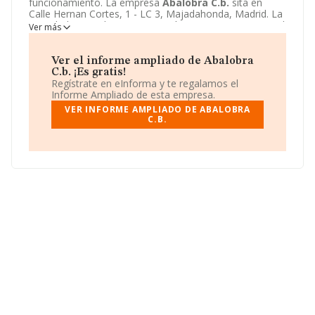
funcionamiento. La empresa
Abalobra C.b.
sita en
Calle Hernan Cortes, 1 - LC 3, Majadahonda, Madrid. La
actividad CNAE de esta compañía es 4771 - Comercio al
Ver más
por menor de prendas de vestir. La emprea
Abalobra
C.b.
se registra como Comunidad de bienes.
Ver el informe ampliado de Abalobra
C.b. ¡Es gratis!
Regístrate en eInforma y te regalamos el
Informe Ampliado de esta empresa.
VER INFORME AMPLIADO DE ABALOBRA
C.B.