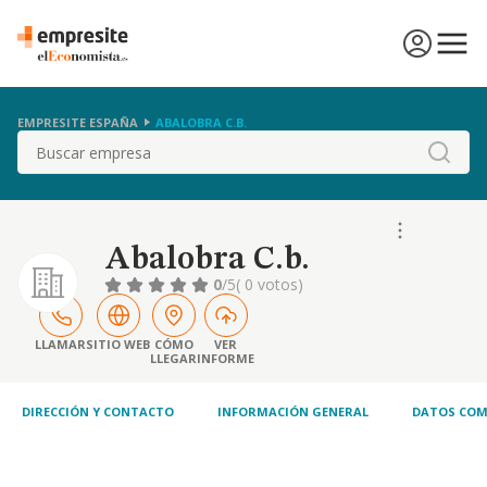
EMPRESITE ESPAÑA
ABALOBRA C.B.
Buscar
Abalobra C.b.
0
/5
( 0 votos)
LLAMAR
SITIO WEB
CÓMO
VER
LLEGAR
INFORME
DIRECCIÓN Y CONTACTO
INFORMACIÓN GENERAL
DATOS COM