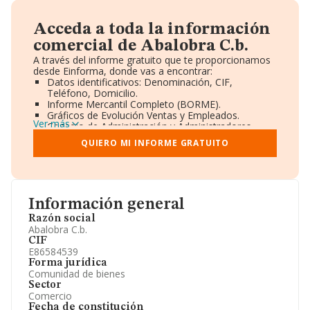
Acceda a toda la información
comercial de Abalobra C.b.
A través del informe gratuito que te proporcionamos
desde Einforma, donde vas a encontrar:
Datos identificativos: Denominación, CIF,
Teléfono, Domicilio.
Informe Mercantil Completo (BORME).
Gráficos de Evolución Ventas y Empleados.
Ver más
Consejo de Administración y Administradores.
Directivos y Ejecutivos.
QUIERO MI INFORME GRATUITO
Accionistas.
Participaciones y Vinculaciones en otras empresas.
Artículos de prensa publicados sobre la empresa.
Información oficial y registral complementaria.
Información general
Razón social
Abalobra C.b.
CIF
E86584539
Forma jurídica
Comunidad de bienes
Sector
Comercio
Fecha de constitución