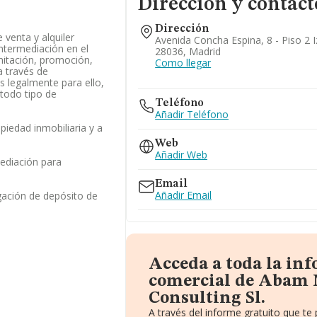
Dirección y contact
Dirección
 venta y alquiler
Avenida Concha Espina, 8 - Piso 2 I
intermediación en el
28036, Madrid
amitación, promoción,
Como llegar
 través de
s legalmente para ello,
 todo tipo de
Teléfono
Añadir Teléfono
opiedad inmobiliaria y a
Web
Añadir Web
mediación para
Email
Añadir Email
gación de depósito de
Acceda a toda la in
comercial de Abam
Consulting Sl.
A través del informe gratuito que t