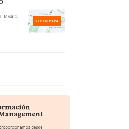
o
z, Madrid,
VER EN MAPA
formación
 Management
e proporcionamos desde