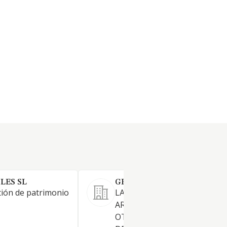
LES SL
GESTINBOR MADRID SL
ión de patrimonio
LA COMPRA VENTA,
ARRENDAMIENTO Y CUALQU
OTRA FORMA DE EXPLOTAC