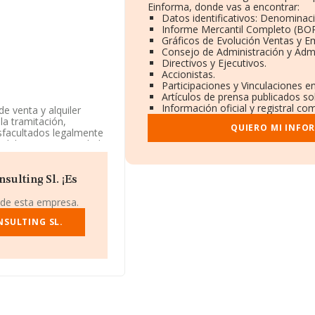
Einforma, donde vas a encontrar:
Datos identificativos: Denominaci
Informe Mercantil Completo (BO
Gráficos de Evolución Ventas y E
Consejo de Administración y Admi
Directivos y Ejecutivos.
Accionistas.
Participaciones y Vinculaciones e
Artículos de prensa publicados s
Información oficial y registral co
e venta y alquiler
 la tramitación,
QUIERO MI INFO
sfacultados legalmente
obiliarias. La sociedad
ncia CNAE corresponde a
ealiza actividad de
ulting Sl. ¡Es
de identificación fiscal
 de esta empresa.
Iz, (28036), Madrid,
SULTING SL.
pertenecientes al
lones de euros y se
s es de 79 mil euros.
 base de datos INFORMA
euros. Para aportar
e antigüedad desde la
as es de 1.