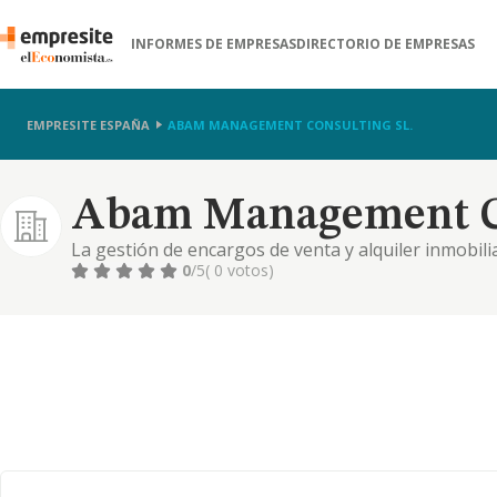
INFORMES DE EMPRESAS
DIRECTORIO DE EMPRESAS
EMPRESITE ESPAÑA
ABAM MANAGEMENT CONSULTING SL.
Abam Management Co
La gestión de encargos de venta y alquiler inmobilia
inmobiliario. la tramitación, promoción, informey 
0
/5
( 0 votos)
losprofesionalesfacultados legalmente para ello, s
inmobiliarias.