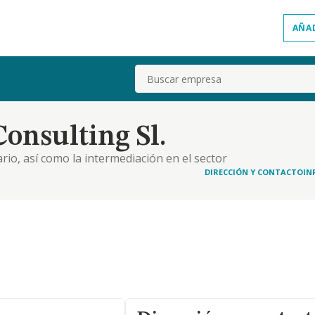
AÑA
Buscar
nsulting Sl.
rio, así como la intermediación en el sector
asesoramiento a través de
DIRECCIÓN Y CONTACTO
IN
obre asuntos relativos a todo tipo de operaciones