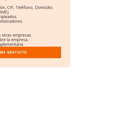
ón, CIF, Teléfono, Domicilio.
RME).
mpleados.
nistradores.
n otras empresas.
obre la empresa.
mplementaria.
RME GRATUITO