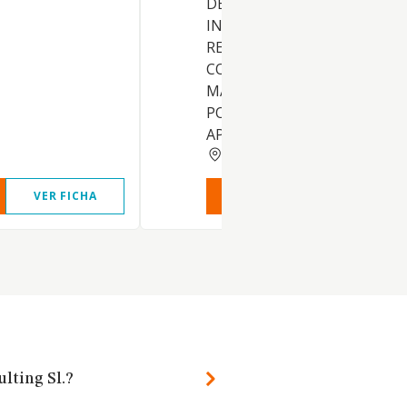
DE TODA CLASE DE BIENES
INMUEBLES. LA IMPORTACIO
REPRESENTACION,
COMERCIALIZACION, VENTA,
MANTENIMIENTO Y SERVICI
POSTVENTA DE EQUIPOS,
APARATOS Y C
MADRID
VER FICHA
VER INFORME
VER FIC
lting Sl.?