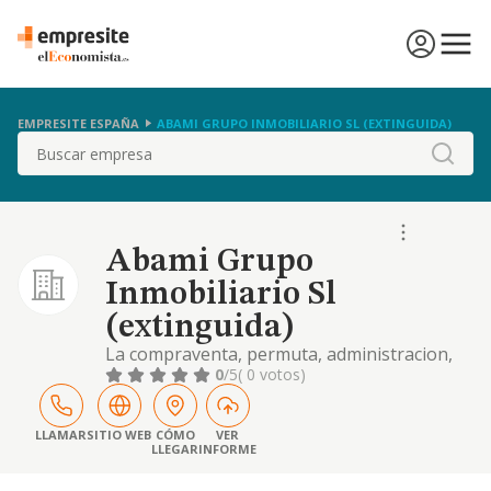
EMPRESITE ESPAÑA
ABAMI GRUPO INMOBILIARIO SL (EXTINGUIDA)
Buscar
Abami Grupo
Inmobiliario Sl
(extinguida)
La compraventa, permuta, administracion,
gestion y explotacion, bien directamente o
0
/5
( 0 votos)
en arrendamiento, de todo tipo de bienes
inmuebles sean rusticos o urbanos, y
patrimonios
LLAMAR
SITIO WEB
CÓMO
VER
LLEGAR
INFORME