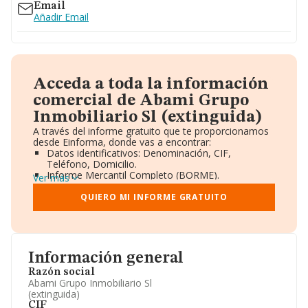
Email
Añadir Email
Acceda a toda la información
comercial de Abami Grupo
Inmobiliario Sl (extinguida)
A través del informe gratuito que te proporcionamos
desde Einforma, donde vas a encontrar:
Datos identificativos: Denominación, CIF,
Teléfono, Domicilio.
Informe Mercantil Completo (BORME).
Ver más
Gráficos de Evolución Ventas y Empleados.
Consejo de Administración y Administradores.
QUIERO MI INFORME GRATUITO
Directivos y Ejecutivos.
Accionistas.
Participaciones y Vinculaciones en otras empresas.
Artículos de prensa publicados sobre la empresa.
Información oficial y registral complementaria.
Información general
Razón social
Abami Grupo Inmobiliario Sl
(extinguida)
CIF