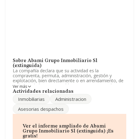
Sobre Abami Grupo Inmobiliario Sl
(extinguida)
La compañía declara que su actividad es la
compraventa, permuta, administración, gestión y
explotación, bien directamente o en arrendamiento, de
todo tipo de bienes inmuebles sean rusticos o urbanos,
Ver más
y patrimonios. La empresa está registrada como
Actividades relacionadas
Sociedad Limitada. Tiene CNAE: 6811 - '%cnae%'. La
Inmobiliarias
Administracion
empresa no tiene actividad en mercados exteriores.
Asesorias despachos
La empresa
Abami Grupo Inmobiliario S.L
(extinguida)
, con NIF B84628999, se encuentra en
Calle Cabezas Del Villar núm. 9 Loc 2 K, (28011), Madrid,
Madrid.
Ver el informe ampliado de Abami
Grupo Inmobiliario Sl (extinguida) ¡Es
Con los datos a disposición de INFORMA sobre 67.991
gratis!