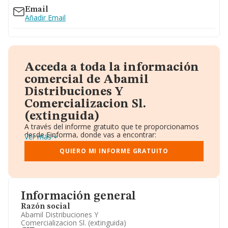
Email
Añadir Email
Acceda a toda la información
comercial de Abamil
Distribuciones Y
Comercializacion Sl.
(extinguida)
A través del informe gratuito que te proporcionamos
desde Einforma, donde vas a encontrar:
Ver más
Datos identificativos: Denominación, CIF,
Teléfono, Domicilio.
QUIERO MI INFORME GRATUITO
Informe Mercantil Completo (BORME).
Gráficos de Evolución Ventas y Empleados.
Consejo de Administración y Administradores.
Directivos y Ejecutivos.
Accionistas.
Información general
Participaciones y Vinculaciones en otras empresas.
Razón social
Artículos de prensa publicados sobre la empresa.
Abamil Distribuciones Y
Información oficial y registral complementaria.
Comercializacion Sl. (extinguida)