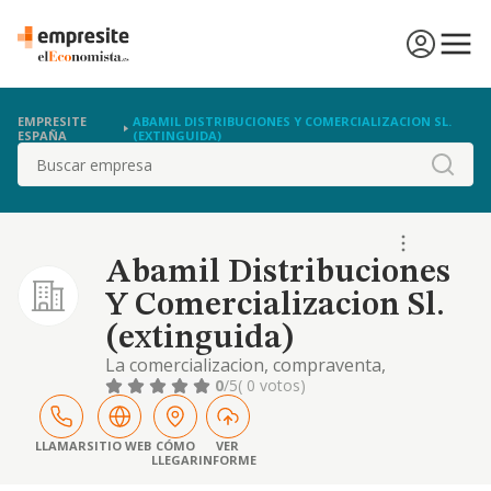
EMPRESITE
ABAMIL DISTRIBUCIONES Y COMERCIALIZACION SL.
ESPAÑA
(EXTINGUIDA)
Buscar
Abamil Distribuciones
Y Comercializacion Sl.
(extinguida)
La comercializacion, compraventa,
instalacion, mantenimiento, distribucion,
0
/5
( 0 votos)
importacion y exportacion de circuitos
electricos
LLAMAR
SITIO WEB
CÓMO
VER
LLEGAR
INFORME