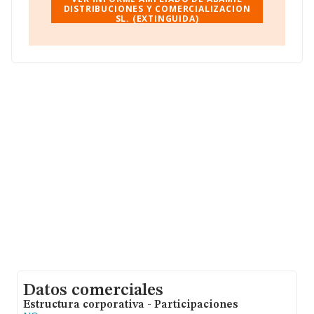
facturación alcanza la cifra de 28.352 millones de euros
DISTRIBUCIONES Y COMERCIALIZACION
SL. (EXTINGUIDA)
y la media entre todas las compañías es de 1 millón de
euros de ventas. En relación con la información de la
provincia de Madrid, en la base de datos INFORMA
constan 4696 empresas, con ventas de hasta 13.494
millones de euros. Con el fin de ampliar la información
relativa a las compañías, la antigüedad alcanza los 16
años desde la constitución. La media de empleados es
de 4.
Datos comerciales
Estructura corporativa - Participaciones