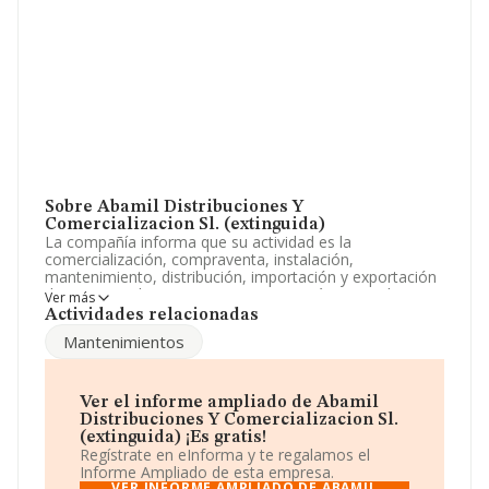
Sobre Abamil Distribuciones Y
Comercializacion Sl. (extinguida)
La compañía informa que su actividad es la
comercialización, compraventa, instalación,
mantenimiento, distribución, importación y exportación
de circuitos electricos. La empresa está registrada
Ver más
como Sociedad Limitada. Tiene CNAE: 4650 - '%cnae%'.
Actividades relacionadas
La sociedad no tiene actividad en mercados exteriores.
Mantenimientos
La compañía
Abamil Distribuciones y
Comercializacion S.L. (extinguida)
, con número de
identificación fiscal B84082890, se encuentra en Calle
Ver el informe ampliado de Abamil
Juan Bravo Ctro De Negocios Juan Bravo núm. 3,
Distribuciones Y Comercializacion Sl.
(28006), Madrid, Madrid.
(extinguida) ¡Es gratis!
Regístrate en eInforma y te regalamos el
En relación con el sector y disponiendo de los datos de
Informe Ampliado de esta empresa.
hasta 15.491 empresas, en el ámbito nacional la
VER INFORME AMPLIADO DE ABAMIL