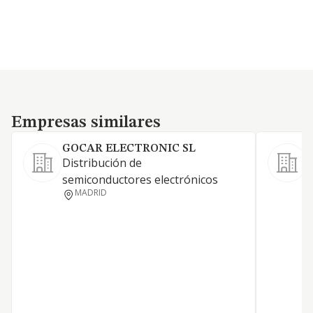
Empresas similares
Empresas similares
GOCAR ELECTRONIC SL
Distribución de
F
semiconductores electrónicos
b
MADRID
i
m