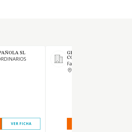
PAÑOLA SL
GRA FABRICA MUEBLES DE
COCINA SL.
ORDINARIOS
Fabricación de muebles
MADRID
VER FICHA
VER INFORME
VER FIC