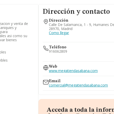
Dirección y contacto
Dirección
izacion y venta de
Calle De Salamanca, 1 - 9, Humanes D
maniquies y
28970, Madrid
 para
Como llegar
ales asi como su
avar bienes
Teléfono
916062809
bles
ebles
916974937
913601140
Web
www.megatiendasabana.com
Email
comercial@megatiendasabana.com
Acceda a toda la info