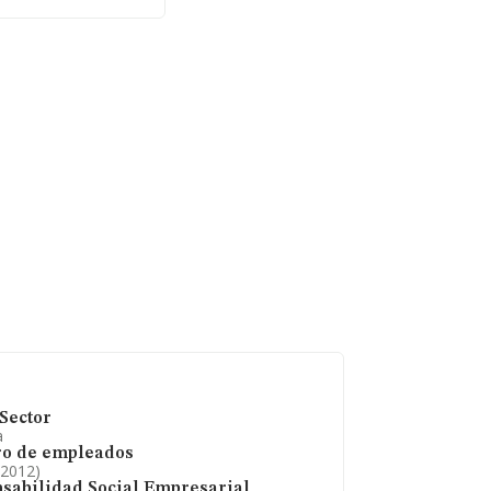
 los 488 mil euros.
ase de datos de
e 652 millones de
 ámbito de la
los 23 años desde
Sector
a
o de empleados
 2012)
sabilidad Social Empresarial