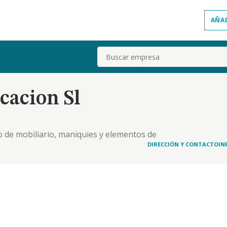
AÑA
Buscar
cacion Sl
po de mobiliario, maniquies y elementos de
omo su instalacion enajenar o gravar bienes
DIRECCIÓN Y CONTACTO
IN