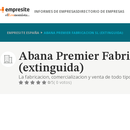
INFORMES DE EMPRESAS
DIRECTORIO DE EMPRESAS
EMPRESITE ESPAÑA
ABANA PREMIER FABRICACION SL (EXTINGUIDA)
Abana Premier Fabri
(extinguida)
La fabricacion, comercializacion y venta de todo ti
decoracion para establecimientos comerciales asi c
0
/5
( 0 votos)
inmuebles.