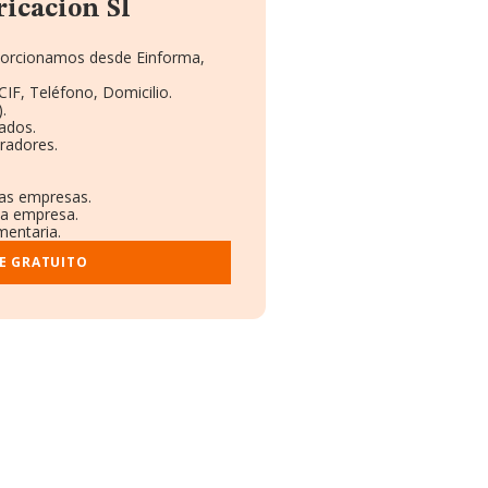
icacion Sl
oporcionamos desde Einforma,
CIF, Teléfono, Domicilio.
.
ados.
radores.
ras empresas.
la empresa.
mentaria.
E GRATUITO