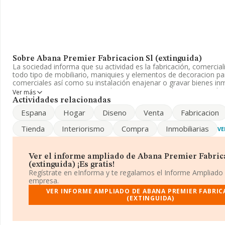
Sobre Abana Premier Fabricacion Sl (extinguida)
La sociedad informa que su actividad es la fabricación, comercial
todo tipo de mobiliario, maniquies y elementos de decoracion pa
comerciales así como su instalación enajenar o gravar bienes in
empresa aparece inscrita en el Registro Mercantil como Sociedad
Ver más
actividad de referencia CNAE corresponde a '%cnae%', cuyo Códi
Actividades relacionadas
empresa realiza actividad internacional tanto de importación co
Espana
Hogar
Diseno
Venta
Fabricacion
El número de empleados ha bajado un 33% y según las cifras exi
Tienda
Interiorismo
Compra
Inmobiliarias
VE
de datos de INFORMA, el número de empleados ha estado por e
de sector.
Su teléfono es 916062809 y su email es
comercial@megatienda
Ver el informe ampliado de Abana Premier Fabric
es
www.megatiendasabana.com
.
(extinguida) ¡Es gratis!
Regístrate en eInforma y te regalamos el Informe Ampliado
La sociedad
Abana Premier Fabricacion S.L (extinguida)
, co
empresa.
identificación fiscal B82203324, tiene domicilio fiscal en Calle 
VER INFORME AMPLIADO DE ABANA PREMIER FABRIC
9, (28970), Humanes De Madrid, Madrid.
(EXTINGUIDA)
En relación con el sector y disponiendo de los datos de hasta 14
facturación en el ámbito nacional alcanza los 7.289 millones de 