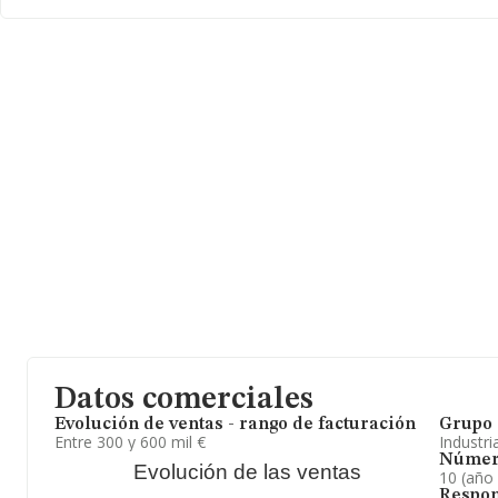
de la facturación de ventas entre todas las compañías asciende a
En relación con la información de la provincia de Madrid, en la b
INFORMA aparecen 1733 empresas, con ventas en el año 2012 d
euros. Por último, con el fin de ampliar la información relativa al
empresa, los empleados de media son 4. La antigüedad alcanza 
la constitución.
Datos comerciales
Evolución de ventas - rango de facturación
Grupo 
Entre 300 y 600 mil €
Industri
Númer
Evolución de las ventas
10 (año
Respon