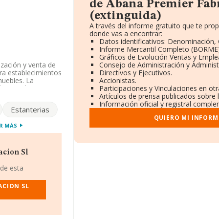
de Abana Premier Fabr
(extinguida)
A través del informe gratuito que te pr
donde vas a encontrar:
Datos identificativos: Denominación, 
Informe Mercantil Completo (BORME)
Gráficos de Evolución Ventas y Emple
ización y venta de
Consejo de Administración y Administ
ra establecimientos
Directivos y Ejecutivos.
muebles. La
Accionistas.
 Limitada. La
Participaciones y Vinculaciones en ot
go es 3100. La
Artículos de prensa publicados sobre 
mo exportación.
Información oficial y registral comple
Estanterias
QUIERO MI INFORM
stentes en la base
R MÁS
ncima de la media
sabana.com
. La web
acion Sl
 de esta
n número de
De Salamanca núm. 1
ACION SL
.916 empresas, la
euros y el promedio