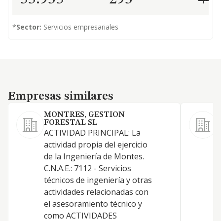
*
Sector:
Servicios empresariales
Empresas similares
Empresas similares
MONTRES, GESTION
FORESTAL SL
ACTIVIDAD PRINCIPAL: La
A
actividad propia del ejercicio
-
de la Ingeniería de Montes.
p
C.N.A.E.: 7112 - Servicios
t
técnicos de ingeniería y otras
i
actividades relacionadas con
i
el asesoramiento técnico y
r
como ACTIVIDADES