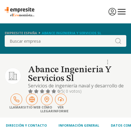
EMPRESITE ESPAÑA
ABANCE INGENIERIA Y SERVICIOS SL
Buscar
Abance Ingenieria Y
Servicios Sl
Servicios de ingeniería naval y desarrollo de
planos navales.
0
/5
( 0 votos)
LLAMAR
SITIO WEB
CÓMO
VER
LLEGAR
INFORME
DIRECCIÓN Y CONTACTO
INFORMACIÓN GENERAL
DATOS COM