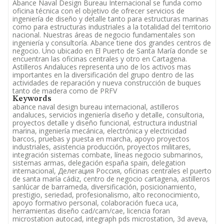
Abance Naval Design Bureau Internacional se funda como
oficina técnica con el objetivo de ofrecer servicios de
ingeniería de diseño y detalle tanto para estructuras marinas
como para estructuras industriales a la totalidad del territorio
nacional. Nuestras áreas de negocio fundamentales son
ingeniería y consultoría. Abance tiene dos grandes centros de
negocio. Uno ubicado en El Puerto de Santa María donde se
encuentran las oficinas centrales y otro en Cartagena.
Astilleros Andaluces representa uno de los activos mas
importantes en la diversificación del grupo dentro de las
actividades de reparación y nueva construcción de buques
tanto de madera como de PRFV
Keywords
abance naval design bureau internacional, astilleros
andaluces, servicios ingeniería diseño y detalle, consultoria,
proyectos detalle y diseño funcional, estructura industrial
marina, ingeniería mecánica, electrónica y electricidad
barcos, pruebas y puesta en marcha, apoyo proyectos
industriales, asistencia producción, proyectos militares,
integración sistemas combate, líneas negocio submarinos,
sistemas armas, delegación españa spain, delegation
internacional, Делегация Россия, oficinas centrales el puerto
de santa maría cádiz, centro de negocio cartagena, astilleros
sanlúcar de barrameda, diversificación, posicionamiento,
prestigio, seriedad, profesionalismo, alto reconocimiento,
apoyo formativo personal, colaboración fueca uca,
herramientas diseño cad/cam/cae, licencia foran
microstation autocad, integraph pds microstation, 3d aveva,