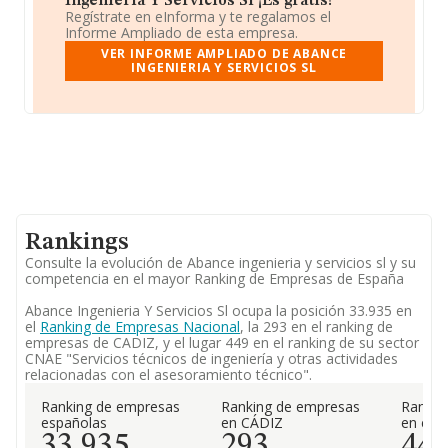
Ingenieria Y Servicios Sl ¡Es gratis!
Regístrate en eInforma y te regalamos el
Informe Ampliado de esta empresa.
VER INFORME AMPLIADO DE ABANCE
INGENIERIA Y SERVICIOS SL
Rankings
Consulte la evolución de Abance ingenieria y servicios sl y su
competencia en el mayor Ranking de Empresas de España
Abance Ingenieria Y Servicios Sl ocupa la posición 33.935 en
el
Ranking de Empresas Nacional
, la 293 en el ranking de
empresas de CADIZ, y el lugar 449 en el ranking de su sector
CNAE "Servicios técnicos de ingeniería y otras actividades
relacionadas con el asesoramiento técnico".
Ranking de empresas
Ranking de empresas
Rankin
españolas
en CÁDIZ
en el 
33.935
293
44