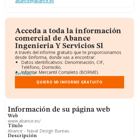
abance@abance.es
Acceda a toda la información
comercial de Abance
Ingenieria Y Servicios Sl
A través del informe gratuito que te proporcionamos
desde Einforma, donde vas a encontrar:
Datos identificativos: Denominación, CIF,
Teléfono, Domicilio.
Informe Mercantil Completo (BORME).
Ver más
Gráficos de Evolución Ventas y Empleados.
Consejo de Administración y Administradores.
QUIERO MI INFORME GRATUITO
Directivos y Ejecutivos.
Accionistas.
Participaciones y Vinculaciones en otras empresas.
Artículos de prensa publicados sobre la empresa.
Informacion de su página web
Información oficial y registral complementaria.
Información de su página web
Web
www.abance.es/
Titulo
Abance - Naval Design Bureau
Descripción