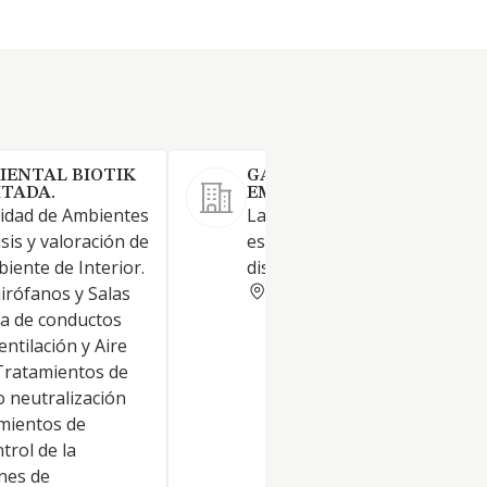
IENTAL BIOTIK
GARNICA CENTRO ESPECIA
ITADA.
EMPLEO SOCIEDAD LIMITA
lidad de Ambientes
La creación de puestos de tr
isis y valoración de
estables para personas con
biente de Interior.
discapacidad
VIZCAYA
irófanos y Salas
za de conductos
entilación y Aire
Tratamientos de
o neutralización
amientos de
trol de la
anes de