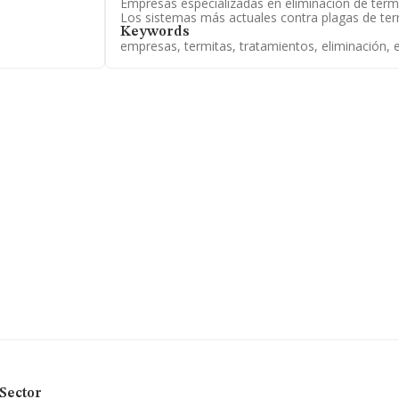
Empresas especializadas en eliminación de termi
Los sistemas más actuales contra plagas de ter
Keywords
empresas, termitas, tratamientos, eliminación, e
imitada
, con
ial establecido
de Algorta, en
pertenecientes
millones de
as compañías
 provincia de
, cuyas
fin de ampliar
de media son
 Limitada
uebles. Se ha
Frente al
la empresa ha
Sector