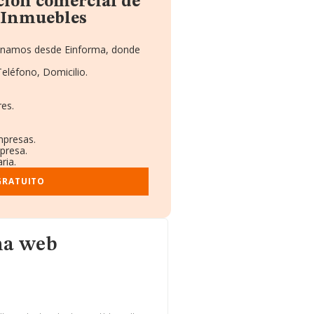
ción comercial de
 Inmuebles
cionamos desde Einforma, donde
Teléfono, Domicilio.
es.
mpresas.
presa.
ria.
GRATUITO
na web