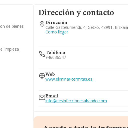
Dirección y contacto
Dirección
ion de bienes
Calle Gaztelumendi, 4, Getxo, 48991, Bizkaia
Como llegar
de limpieza
Teléfono
946036547
607...
Web
Ver teléfono 607...
www.eliminar-termitas.es
946127101
www.desinfeccionesabando.com
Email
info@desinfeccionesabando.com