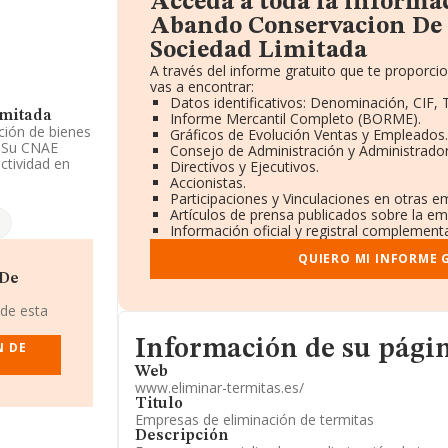
Acceda a toda la informa
Abando Conservacion De
Sociedad Limitada
A través del informe gratuito que te propor
vas a encontrar:
Datos identificativos: Denominación, CIF, 
imitada
Informe Mercantil Completo (BORME).
ción de bienes
Gráficos de Evolución Ventas y Empleados.
. Su CNAE
Consejo de Administración y Administrador
ctividad en
Directivos y Ejecutivos.
Accionistas.
Participaciones y Vinculaciones en otras e
especto al
Artículos de prensa publicados sobre la em
A, ha
Información oficial y registral complementa
 sector.
QUIERO MI INFORME 
tos rankings:
 De
ial, pasando
 en el ranking
 de esta
 del
Informacion de su página web
o:
Calpe Pool
Información de su pági
N DE
ng nacional, ha
4. Aparecen
Web
la S.L
y
Pro
www.eliminar-termitas.es/
ional) se
Titulo
de Euzkadi
Empresas de eliminación de termitas
o 239 puestos
Descripción