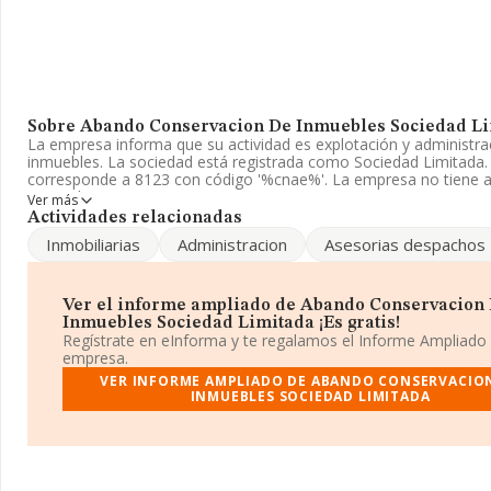
Sobre Abando Conservacion De Inmuebles Sociedad L
La empresa informa que su actividad es explotación y administra
inmuebles. La sociedad está registrada como Sociedad Limitada
corresponde a 8123 con código '%cnae%'. La empresa no tiene a
mercados exteriores.
Ver más
Actividades relacionadas
No ha habido variación en cuanto al número de empleados con r
Inmobiliarias
Administracion
Asesorias despachos
2023 y teniendo en cuenta la información disponible en INFORM
dispuesto de un número de empleados por encima de la media de
Acerca de la información disponible en INFORMA sobre los distin
Ver el informe ampliado de Abando Conservacion
en 2024, la compañía ha perdido 26 puestos en el ranking sector
Inmuebles Sociedad Limitada ¡Es gratis!
del 172 al 198. Éstas son algunas de las empresas que la superan
Regístrate en eInforma y te regalamos el Informe Ampliado
de sectores:
Gran Calidad Contrastada S.L
y
Limpieza Playas
empresa.
Atlantico S.L
; por debajo de la compañía, están empresas com
VER INFORME AMPLIADO DE ABANDO CONSERVACIO
2000 S.L
y
Foret Servicios Integrales S.L
. En 2024, en el ranki
INMUEBLES SOCIEDAD LIMITADA
perdido 10.356 posiciones pasando del puesto 163.450 al 153.09
mejor posicionadas las siguientes compañías:
Cárnicas Torrecil
Vita Aktiv International S.L
, en cambio, por debajo (a nivel nac
encuentran empresas como:
Representaciones Comerciales 
S.L
y
Voramar Barceloneta S.L
. En 2024, la empresa ha perdid