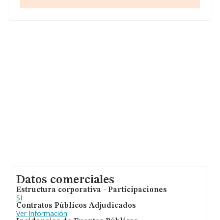
S.L
, NIF B64822349, se encuentra en Calle Basauri núm.
7 A 9, (28023), Madrid, Madrid.
En base a la información de la que dispone INFORMA
sobre 26.323 compañías, la facturación en el ámbito
nacional alcanza los 11.946 millones de euros y se
calcula un promedio de facturación de 453 mil euros
entre todas las compañías. Teniendo en cuenta la
información sobre Madrid, en la base de datos
INFORMA constan 9027 empresas, cuyas ventas en
2015 han alcanzado los 6.629 millones de euros.
Finalmente, para completar los datos de sector, en
2015, los empleados de media son 4; la antigüedad
alcanza los 18 años desde la constitución.
Datos comerciales
Estructura corporativa - Participaciones
SI
Contratos Públicos Adjudicados
Ver Información