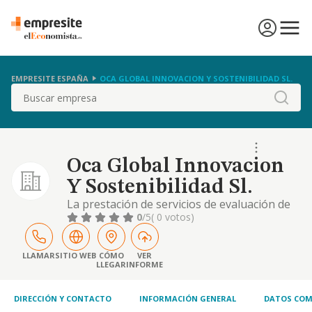
EMPRESITE ESPAÑA
OCA GLOBAL INNOVACION Y SOSTENIBILIDAD SL.
Buscar
Oca Global Innovacion
Y Sostenibilidad Sl.
La prestación de servicios de evaluación de
la conformidad y certificación de sistemas,
0
/5
( 0 votos)
proyectos y programas de investigación,
desarrollo e innovación tecnológica,
certificación, validación y verificación de
LLAMAR
SITIO WEB
CÓMO
VER
LLEGAR
INFORME
autoevaluaciones, memorias de
cumplimiento e información ambiental y de
sostenibilidad,.
DIRECCIÓN Y CONTACTO
INFORMACIÓN GENERAL
DATOS COM