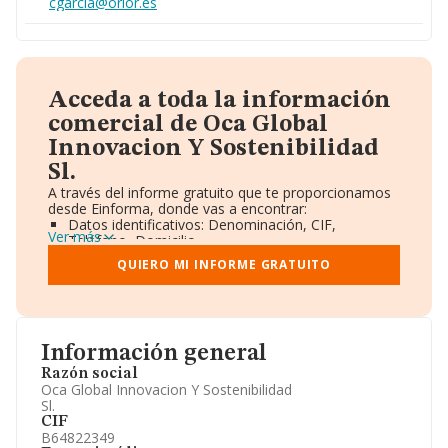
cgarcia@orior.es
Acceda a toda la información
comercial de Oca Global
Innovacion Y Sostenibilidad
Sl.
A través del informe gratuito que te proporcionamos
desde Einforma, donde vas a encontrar:
Datos identificativos: Denominación, CIF,
Ver más
Teléfono, Domicilio.
Informe Mercantil Completo (BORME).
QUIERO MI INFORME GRATUITO
Gráficos de Evolución Ventas y Empleados.
Consejo de Administración y Administradores.
Directivos y Ejecutivos.
Accionistas.
Participaciones y Vinculaciones en otras empresas.
Información general
Artículos de prensa publicados sobre la empresa.
Información oficial y registral complementaria.
Razón social
Oca Global Innovacion Y Sostenibilidad
Sl.
CIF
B64822349