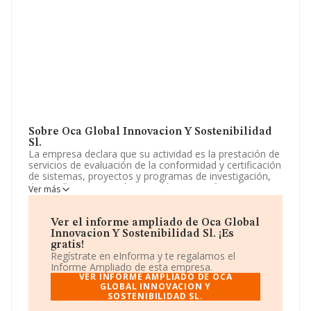
Sobre Oca Global Innovacion Y Sostenibilidad
Sl.
La empresa declara que su actividad es la prestación de
servicios de evaluación de la conformidad y certificación
de sistemas, proyectos y programas de investigación,
desarrollo e innovación tecnológica, certificación,
Ver más
validación y verificación de autoevaluaciones, memorias
de cumplimiento e información ambiental y de
sostenibilidad,. La sociedad está registrada como
Ver el informe ampliado de Oca Global
Sociedad Limitada. Clasifica su actividad CNAE como
Innovacion Y Sostenibilidad Sl. ¡Es
'%cnae%', código 7499. La sociedad no tiene actividad
gratis!
en mercados exteriores.
Regístrate en eInforma y te regalamos el
Informe Ampliado de esta empresa.
Para más información es posible contactar a través del
VER INFORME AMPLIADO DE OCA
teléfono 934787045 y su email es
GLOBAL INNOVACION Y
cgarcia@orior.es
.
SOSTENIBILIDAD SL.
La empresa
Oca Global Innovacion y Sostenibilidad