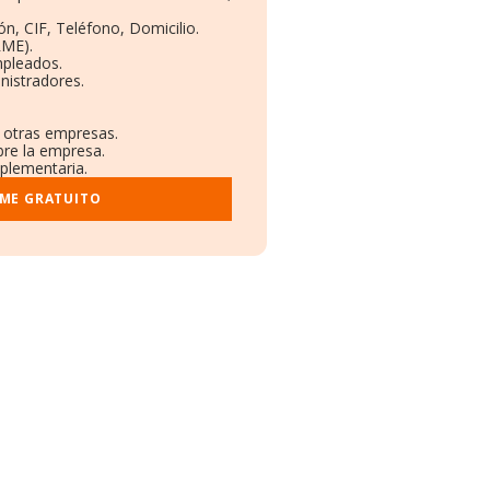
n, CIF, Teléfono, Domicilio.
RME).
mpleados.
nistradores.
n otras empresas.
bre la empresa.
mplementaria.
RME GRATUITO