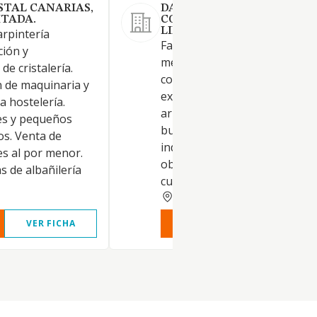
STAL CANARIAS,
DAVID METAL
ITADA.
CONSTRUCCIONES, SOCIE
LIMITADA.
arpintería
Fabricación de carpintería
ción y
metálica. La promoción,
de cristalería.
construcción, reforma,
n de maquinaria y
explotación, administración,
a hostelería.
arrendamiento... de viviendas,
es y pequeños
bungalows, apartamentos, n
os. Venta de
industriales, locales comercia
es al por menor.
obras de equipamiento y de
 de albañilería
cualesquiera otros inmuebles.
PALMAS
VER FICHA
VER INFORME
VER FIC