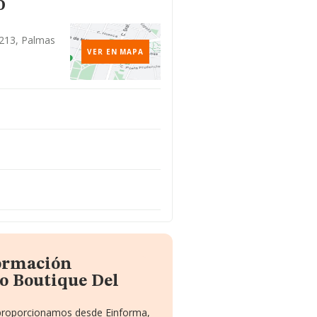
o
5213, Palmas
VER EN MAPA
formación
o Boutique Del
e proporcionamos desde Einforma,