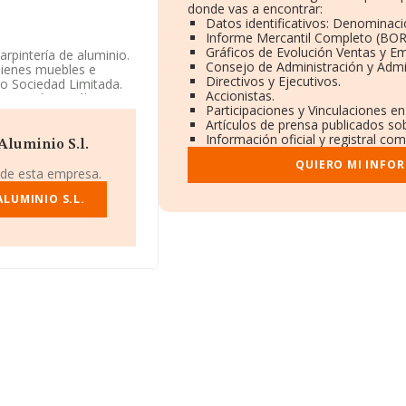
donde vas a encontrar:
Datos identificativos: Denominació
Informe Mercantil Completo (BO
Gráficos de Evolución Ventas y E
rpintería de aluminio.
Consejo de Administración y Admi
 bienes muebles e
Directivos y Ejecutivos.
mo Sociedad Limitada.
Accionistas.
pintería metálica',
Participaciones y Vinculaciones e
s exteriores.
Artículos de prensa publicados so
Información oficial y registral co
tes en la base de
Aluminio S.l.
ma de la media de
QUIERO MI INFO
 de esta empresa.
LUMINIO S.L.
80, está situada en
dilla, en Las Palmas,
pertenecientes al
llones de euros y en
s alcanza los 383 mil
s Palmas), en la base
 han alcanzado los 95
r, en 2004, la media
 21 años.