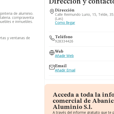
Dirección y contact
Dirección
pinteria de aluminio.
Calle Reimundo Lurio, 15, Telde, 3
staleria. compraventa
(las)
muebles e inmuebles.
Como llegar
Teléfono
rtas y ventanas de
928334426
Web
Añadir Web
Email
Añadir Email
Acceda a toda la in
comercial de Abanic
Aluminio S.l.
A través del informe gratuito que t