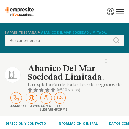
EMPRESITE ESPAÑA
ABANICO DEL MAR SOCIEDAD LIMITADA.
Buscar
Abanico Del Mar
Sociedad Limitada.
La explotación de toda clase de negocios de
hostelería. -cnae 5610 restaurantes y
0
/5
( 0 votos)
puestos de comida
LLAMAR
SITIO WEB
CÓMO
VER
LLEGAR
INFORME
DIRECCIÓN Y CONTACTO
INFORMACIÓN GENERAL
DATOS COM