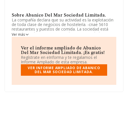
Sobre Abanico Del Mar Sociedad Limitada.
La compañía declara que su actividad es la explotación
de toda clase de negocios de hostelería. -cnae 5610
restaurantes y puestos de comida. La sociedad está
inscrita en el Registro Mercantil como Sociedad
Ver más
Limitada. Clasifica su actividad CNAE como '%cnae%',
código 5611. La empresa no tiene actividad en
mercados exteriores.
Ver el informe ampliado de Abanico
Del Mar Sociedad Limitada. ¡Es gratis!
La sociedad española
Abanico del Mar Sociedad
Regístrate en eInforma y te regalamos el
Limitada
, NIF B75247718, se encuentra en Calle Ibiza
Informe Ampliado de esta empresa.
núm. 65, (12594), en el municipio de Oropesa, en
VER INFORME AMPLIADO DE ABANICO
Castellón, Comunidad Valenciana.
DEL MAR SOCIEDAD LIMITADA.
En base a la información de la que dispone INFORMA
sobre 142.938 compañías, a nivel nacional la facturación
asciende a 31.947 millones de euros y se calcula un
promedio de facturación de 223 mil euros entre todas
las compañías. En cuanto a la información relativa a la
provincia de Castellón, en la base de datos de INFORMA
aparecen 2167 empresas, con ventas de hasta 357
millones de euros. Para aportar ulterior información de
interés en el ámbito sectorial, los empleados de media
son 3; la antigüedad alcanza los 12 años desde la
constitución.