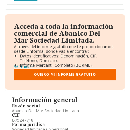
Acceda a toda la información
comercial de Abanico Del
Mar Sociedad Limitada.
A través del informe gratuito que te proporcionamos
desde Einforma, donde vas a encontrar:
Datos identificativos: Denominación, CIF,
Teléfono, Domicilio.
Informe Mercantil Completo (BORME).
Ver más
Gráficos de Evolución Ventas y Empleados.
Consejo de Administración y Administradores.
QUIERO MI INFORME GRATUITO
Directivos y Ejecutivos.
Accionistas.
Participaciones y Vinculaciones en otras empresas.
Artículos de prensa publicados sobre la empresa.
Información oficial y registral complementaria.
Información general
Razón social
Abanico Del Mar Sociedad Limitada.
CIF
B75247718
Forma jurídica
Sociedad limitada unipersonal