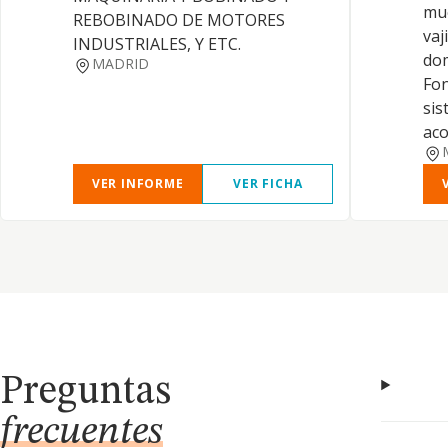
mue
REBOBINADO DE MOTORES
vaj
INDUSTRIALES, Y ETC.
dom
MADRID
Fon
sis
aco
VER INFORME
VER FICHA
Preguntas
frecuentes