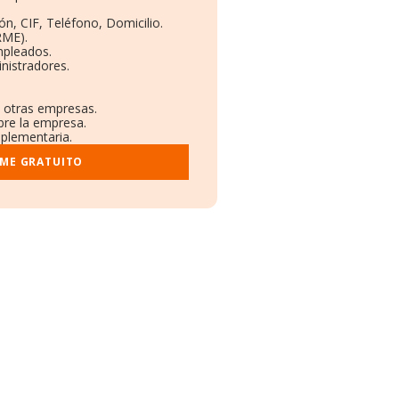
ón, CIF, Teléfono, Domicilio.
RME).
mpleados.
nistradores.
n otras empresas.
bre la empresa.
mplementaria.
RME GRATUITO