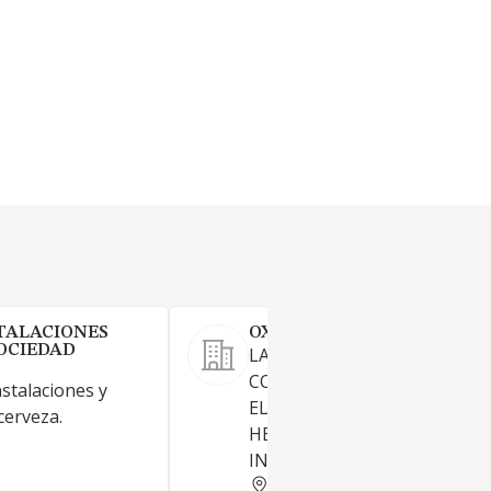
TALACIONES
OXIRIVAS SL
OCIEDAD
LA REPARACION Y
CONSERVACION DE APARAT
stalaciones y
ELECTRICOS, MAQUINAS Y
cerveza.
HERRAMIENTAS DE USO
INDUSTRIAL.
MADRID