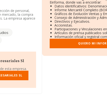
Einforma, donde vas a encontrar:
Datos identificativos: Denominaci
Informe Mercantil Completo (BO
ección de personal,
Gráficos de Evolución Ventas y E
de mercado, la compra
Consejo de Administración y Admi
nas. La empresa aparece
Directivos y Ejecutivos.
CNAE: 3319 -
Accionistas.
Participaciones y Vinculaciones e
udios
Artículos de prensa publicados so
 913550555.
Información oficial y registral co
on número de
QUIERO MI INFO
s De Monteagudo núm.
ertenecientes al
ones de euros y se
resariales Sl
as es de 229 mil euros.
 datos INFORMA
 de esta empresa.
8 millones de euros.
l, la media de
ESARIALES SL
onstitución.