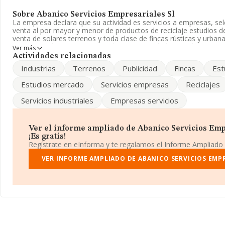
Sobre Abanico Servicios Empresariales Sl
La empresa declara que su actividad es servicios a empresas, sel
venta al por mayor y menor de productos de reciclaje estudios 
venta de solares terrenos y toda clase de fincas rústicas y urba
inscrita en el Registro Mercantil como Sociedad Limitada. Tiene 
Ver más
'Reparación de otros equipos'. La sociedad es importadora.
Actividades relacionadas
Industrias
Terrenos
Publicidad
Fincas
Est
Para más información es posible contactar a través del teléfono
Estudios mercado
Servicios empresas
Reciclajes
La empresa española
Abanico Servicios Empresariales S.L
, c
identificación fiscal B80414022, se encuentra en Calle Marque
Servicios industriales
Empresas servicios
28, (28028), en el municipio de Madrid, Madrid.
Con los datos a disposición de INFORMA sobre 1.781 empresas p
sector, la facturación en el ámbito nacional alcanza los 409 mill
Ver el informe ampliado de Abanico Servicios Emp
estima que el promedio de la facturación entre todas las empres
¡Es gratis!
Teniendo en cuenta la información sobre Madrid, en la base de
Regístrate en eInforma y te regalamos el Informe Ampliado
constan 342 empresas, cuyas ventas en 1998 han alcanzado los 6
Para aportar ulterior información de interés en el ámbito sectoria
VER INFORME AMPLIADO DE ABANICO SERVICIOS EMPR
empleados es de 3. La antigüedad alcanza los 22 años desde la c