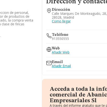
Dirección y contact
Dirección
eccion de personal,
Calle Marques De Monteagudo, 28,
or de productos de
28028, Madrid
cado, la compra venta
Como llegar
 clase de fincas
Teléfono
.
913550555
Web
Añadir Web
Email
Añadir Email
Acceda a toda la in
comercial de Abanic
Empresariales Sl
A través del informe gratuito que t