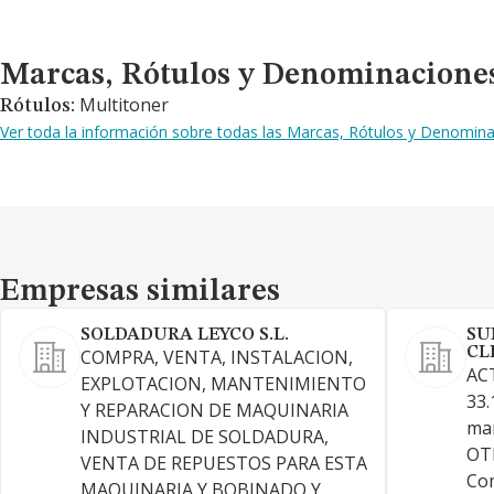
Marcas, Rótulos y Denominaciones Comerciales
Marcas, Rótulos y Denominacione
Multitoner
Rótulos:
Ver toda la información sobre todas las Marcas, Rótulos y Denomina
Empresas similares
Empresas similares
SOLDADURA LEYCO S.L.
SU
CL
COMPRA, VENTA, INSTALACION,
AC
EXPLOTACION, MANTENIMIENTO
33.
Y REPARACION DE MAQUINARIA
man
INDUSTRIAL DE SOLDADURA,
OT
VENTA DE REPUESTOS PARA ESTA
Com
MAQUINARIA Y BOBINADO Y