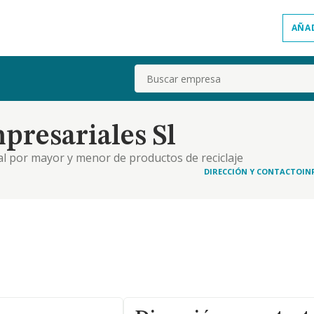
AÑA
Buscar
presariales Sl
 al por mayor y menor de productos de reciclaje
renos y toda clase de fincas rusticas y urbanas.
DIRECCIÓN Y CONTACTO
IN