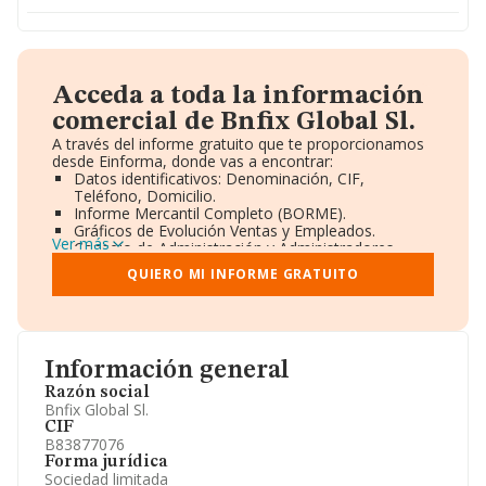
Acceda a toda la información
comercial de Bnfix Global Sl.
A través del informe gratuito que te proporcionamos
desde Einforma, donde vas a encontrar:
Datos identificativos: Denominación, CIF,
Teléfono, Domicilio.
Informe Mercantil Completo (BORME).
Gráficos de Evolución Ventas y Empleados.
Ver más
Consejo de Administración y Administradores.
Directivos y Ejecutivos.
QUIERO MI INFORME GRATUITO
Accionistas.
Participaciones y Vinculaciones en otras empresas.
Artículos de prensa publicados sobre la empresa.
Información oficial y registral complementaria.
Información general
Razón social
Bnfix Global Sl.
CIF
B83877076
Forma jurídica
Sociedad limitada