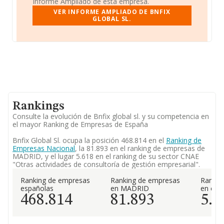
Informe Ampliado de esta empresa.
VER INFORME AMPLIADO DE BNFIX
GLOBAL SL.
Rankings
Consulte la evolución de Bnfix global sl. y su competencia en
el mayor Ranking de Empresas de España
Bnfix Global Sl. ocupa la posición 468.814 en el
Ranking de
Empresas Nacional
, la 81.893 en el ranking de empresas de
MADRID, y el lugar 5.618 en el ranking de su sector CNAE
"Otras actividades de consultoría de gestión empresarial".
Ranking de empresas
Ranking de empresas
Rankin
españolas
en MADRID
en el 
468.814
81.893
5.6