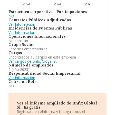
media de empleados de las empresas es de 2.
2024
2024
2025
En resumen,
Bnfix Global S.L
se emplea en la
Estructura corporativa - Participaciones
realización de auditoría de cuentas. En cuanto a la
NO
posición en el ranking de la provincia de Madrid, la
Contratos Públicos Adjudicados
empresa ha perdido posiciones frente al 2024.
Ver Información
Incidencias de Fuentes Públicas
Ver Información
Operaciones Internacionales
No constan
Grupo Sector
Servicios empresariales
Cargos
Encontrados 15 cargos en esta empresa
Ver cargos de Bnfix Global Sl.
Número de empleados
0 (año 2025)
Responsabilidad Social Empresarial
Ver Información
Cotiza en Bolsa
NO
Ver el informe ampliado de Bnfix Global
Sl. ¡Es gratis!
Regístrate en eInforma y te regalamos el