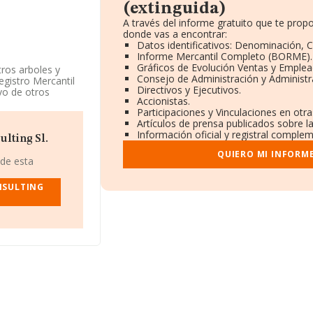
(extinguida)
A través del informe gratuito que te pro
donde vas a encontrar:
Datos identificativos: Denominación, C
Informe Mercantil Completo (BORME).
Gráficos de Evolución Ventas y Emplea
tros arboles y
Consejo de Administración y Administr
egistro Mercantil
Directivos y Ejecutivos.
vo de otros
Accionistas.
esa no tiene
Participaciones y Vinculaciones en otr
Artículos de prensa publicados sobre l
Información oficial y registral complem
 CIF B65701609,
lting Sl.
municipio de
QUIERO MI INFORM
 de esta
ertenecientes al
NSULTING
euros y el
asciende a los 527
dia de empleados
 la constitución.