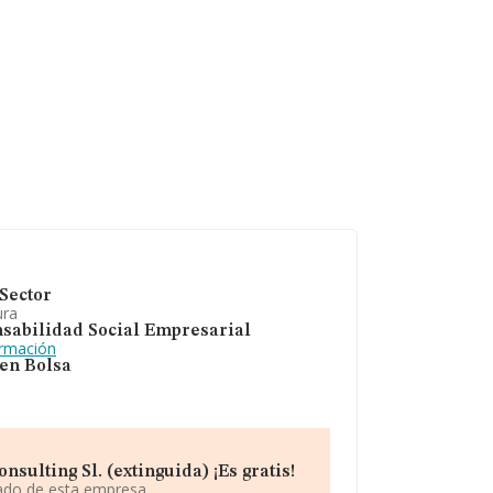
Sector
ura
sabilidad Social Empresarial
ormación
 en Bolsa
sulting Sl. (extinguida) ¡Es gratis!
iado de esta empresa.