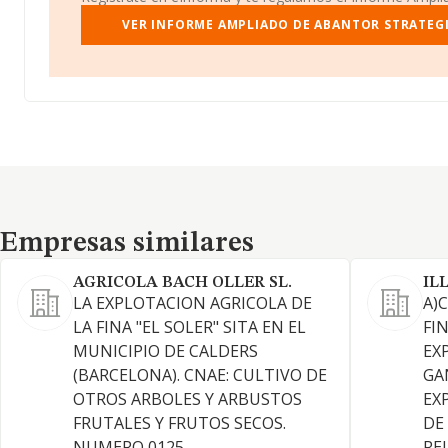
VER INFORME AMPLIADO DE ABANTOR STRATEGI
Empresas similares
Empresas similares
AGRICOLA BACH OLLER SL.
IL
LA EXPLOTACION AGRICOLA DE
A)
LA FINA "EL SOLER" SITA EN EL
FI
MUNICIPIO DE CALDERS
EX
(BARCELONA). CNAE: CULTIVO DE
GA
OTROS ARBOLES Y ARBUSTOS
EX
FRUTALES Y FRUTOS SECOS.
DE
NUMERO 0125
RE