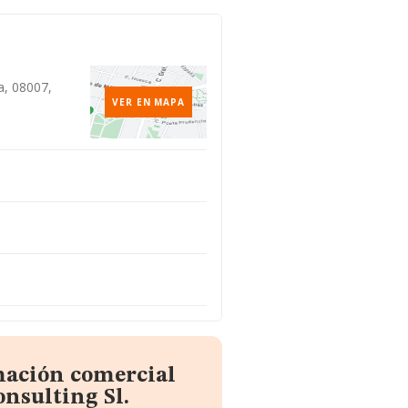
a, 08007,
VER EN MAPA
mación comercial
onsulting Sl.