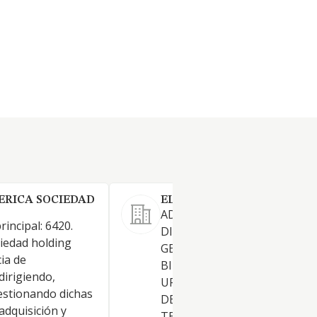
ERICA SOCIEDAD
EL SABINAR DE EUROPA S.L
ADQUISICION, TENENCIA,
rincipal: 6420.
DISFRUTE Y ADMINISTRACI
iedad holding
GENERAL Y ENAJENACION D
ia de
BIENES INMUEBLES, RUSTIC
dirigiendo,
URBANOS O CUOTAS INDIVI
estionando dichas
DE LOS MISMOS.ADQUISICIO
adquisición y
TENENCIA DE PARTICIPACIO