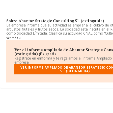
Sobre Abantor Strategic Consulting Sl. (extinguida)
La empresa informa que su actividad es ampliar a: el cultivo de o
arbustos frutales y frutos secos. La sociedad está inscrita en el R
como Sociedad Limitada. Clasifica su actividad CNAE como 'Culti
árboles y arbustos frutales y frutos secos', código 0125. La empr
Ver más
actividad en mercados exteriores.
La sociedad
Abantor Strategic Consulting S.L. (extinguida)
,
Ver el informe ampliado de Abantor Strategic Consu
está situada en Rambla Catalunya núm. 38 Piso 7, (08007), en el 
(extinguida) ¡Es gratis!
Barcelona, Cataluña.
Regístrate en eInforma y te regalamos el Informe Ampliado
empresa.
Con los datos a disposición de INFORMA sobre 1.757 empresas p
VER INFORME AMPLIADO DE ABANTOR STRATEGIC CO
sector, a nivel nacional la facturación asciende a 926 millones de 
SL. (EXTINGUIDA)
promedio de la facturación de ventas entre todas las compañías 
mil euros. Finalmente, para completar los datos de sector la me
de las empresas es de 7. La antigüedad alcanza los 13 años desde