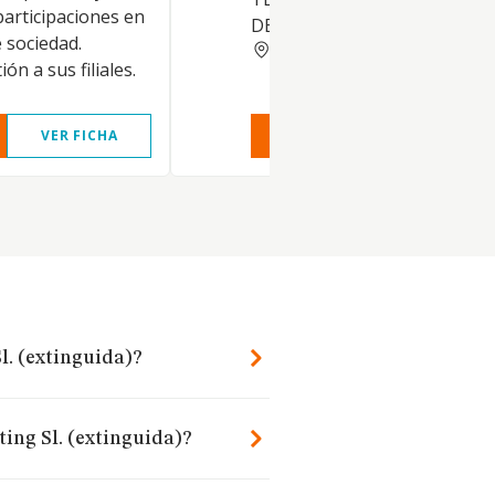
participaciones en
DE EMPRESAS, ETC
e sociedad.
BARCELONA
ón a sus filiales.
VER FICHA
VER INFORME
VER FIC
l. (extinguida)?
ting Sl. (extinguida)?