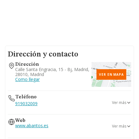
Dirección y contacto
Dirección
Calle Santa Engracia, 15 - Bj, Madrid,
28010, Madrid
VER EN MAPA
Como llegar
Teléfono
Ver más
919032009
915340270
Web
www.abantos.es
Ver más
www.abantosauditoresasesores.com.es