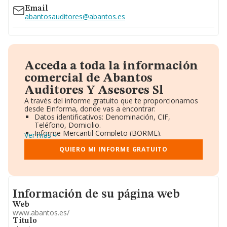
www.com.es
Email
abantosauditores@abantos.es
Acceda a toda la información
comercial de Abantos
Auditores Y Asesores Sl
A través del informe gratuito que te proporcionamos
desde Einforma, donde vas a encontrar:
Datos identificativos: Denominación, CIF,
Teléfono, Domicilio.
Informe Mercantil Completo (BORME).
Ver más
Gráficos de Evolución Ventas y Empleados.
Consejo de Administración y Administradores.
QUIERO MI INFORME GRATUITO
Directivos y Ejecutivos.
Accionistas.
Participaciones y Vinculaciones en otras empresas.
Artículos de prensa publicados sobre la empresa.
Informacion de su página web
Información oficial y registral complementaria.
Información de su página web
Web
www.abantos.es/
Titulo