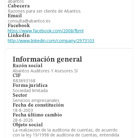
abantos
Cabecera
Razones para ser cliente de Abantos
Email
consulta@abantos.es
Facebook
https://www.facebook.com/2008/fbml
Linkedin
http://www.linkedin.com/company/2973103
Información general
Razón social
Abantos Auditores Y Asesores Sl
CIF
B83693168
Forma jurídica
Sociedad limitada
Sector
Servicios empresariales
Fecha de constitución
18-8-2003
Fecha último cambio
28-6-2026
Objeto social
La realizacion de la auditoria de cuentas, de acuerdo
con la ley 19/1998 de auditoria de cuentas, entendida