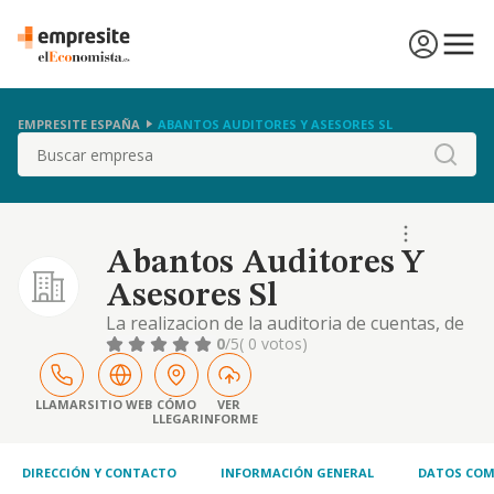
EMPRESITE ESPAÑA
ABANTOS AUDITORES Y ASESORES SL
Buscar
Abantos Auditores Y
Asesores Sl
La realizacion de la auditoria de cuentas, de
acuerdo con la ley 19/1998 de auditoria de
0
/5
( 0 votos)
cuentas, entendida esta en su mas amplio
sentido
LLAMAR
SITIO WEB
CÓMO
VER
LLEGAR
INFORME
DIRECCIÓN Y CONTACTO
INFORMACIÓN GENERAL
DATOS COM