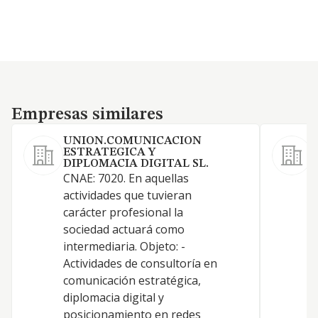
Empresas similares
Empresas similares
UNION.COMUNICACION
ESTRATEGICA Y
C
DIPLOMACIA DIGITAL SL.
a
CNAE: 7020. En aquellas
d
actividades que tuvieran
a
carácter profesional la
c
sociedad actuará como
s
intermediaria. Objeto: -
i
Actividades de consultoría en
a
comunicación estratégica,
g
diplomacia digital y
A
posicionamiento en redes