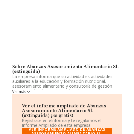
Sobre Abanzas Asesoramiento Alimentario Sl.
(extinguida)
La empresa informa que su actividad es actividades
auxiliares a la educación y formación nutricional.
asesoramiento alimentario y consultoría de gestión
empresarial, así como la confeccióny venta de cursos,
Ver más
tanto presenciales como por internet, planes
personalizados a clientes, libros y programas educativos
para ordenador y móviles rela. La sociedad está
Ver el informe ampliado de Abanzas
registrada como Sociedad Limitada. Su actividad CNAE
Asesoramiento Alimentario Sl.
es '%cnae%' con código 7020. La compañía no tiene
(extinguida) ¡Es gratis!
actividad en mercados exteriores.
Regístrate en eInforma y te regalamos el
Informe Ampliado de esta empresa.
El correo electrónico es
info@abanzas.es
. Puedes
VER INFORME AMPLIADO DE ABANZAS
consultar su página web aquí:
ASESORAMIENTO ALIMENTARIO SL.
www.abanzas.es
.