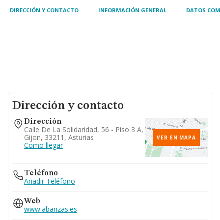
ordenador y móviles rela
DIRECCIÓN Y CONTACTO
INFORMACIÓN GENERAL
DATOS COM
Dirección y contacto
Dirección
Calle De La Solidaridad, 56 - Piso 3 A,
Gijon, 33211, Asturias
VER EN MAPA
Como llegar
Teléfono
Añadir Teléfono
Web
www.abanzas.es