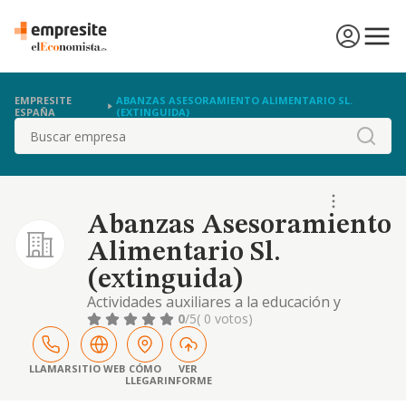
EMPRESITE
ABANZAS ASESORAMIENTO ALIMENTARIO SL.
ESPAÑA
(EXTINGUIDA)
Buscar
Abanzas Asesoramiento
Alimentario Sl.
(extinguida)
Actividades auxiliares a la educación y
formación nutricional. asesoramiento
0
/5
( 0 votos)
alimentario y consultoría de gestión
empresarial, así como la confeccióny venta
de cursos, tanto presenciales como por
LLAMAR
SITIO WEB
CÓMO
VER
LLEGAR
INFORME
internet, planes personalizados a clientes,
libros y programas educativos para