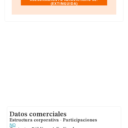
(EXTINGUIDA)
La sociedad
Abanzas Asesoramiento Alimentario
S.L. (extinguida)
, B33999939, está situada en Calle De
La Solidaridad núm. 56 Piso 3 A, (33211), en el municipio
de Gijón, Asturias.
Con los datos a disposición de INFORMA sobre 72.271
empresas pertenecientes al sector, en el ámbito
nacional la facturación alcanza la cifra de 15.184
millones de euros y se estima que el promedio de la
facturación entre todas las empresas es de 210 mil
euros. Teniendo en cuenta la información sobre
Asturias, en la base de datos de INFORMA aparecen
659 empresas, cuyas ventas han alcanzado los 200
millones de euros. Finalmente, para completar los datos
de sector la media de antigüedad desde la constitución
es de 13 años. La media de empleados es de 2.
Datos comerciales
Estructura corporativa - Participaciones
NO