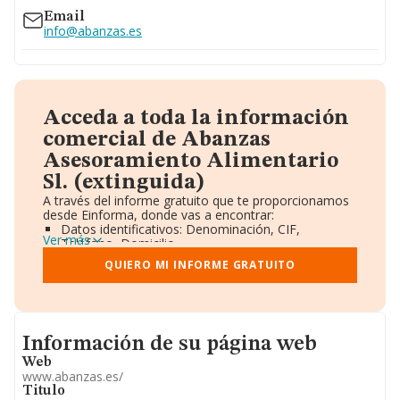
Email
info@abanzas.es
Acceda a toda la información
comercial de Abanzas
Asesoramiento Alimentario
Sl. (extinguida)
A través del informe gratuito que te proporcionamos
desde Einforma, donde vas a encontrar:
Datos identificativos: Denominación, CIF,
Ver más
Teléfono, Domicilio.
Informe Mercantil Completo (BORME).
QUIERO MI INFORME GRATUITO
Gráficos de Evolución Ventas y Empleados.
Consejo de Administración y Administradores.
Directivos y Ejecutivos.
Accionistas.
Participaciones y Vinculaciones en otras empresas.
Informacion de su página web
Información de su página web
Artículos de prensa publicados sobre la empresa.
Información oficial y registral complementaria.
Web
www.abanzas.es/
Titulo