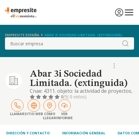
EMPRESITE ESPAÑA
ABAR 3I SOCIEDAD LIMITADA. (EXTINGUIDA)
Buscar
Abar 3i Sociedad
Limitada. (extinguida)
Cnae: 4311. objeto: la actividad de proyectos,
construcción, venta y explotación de plantas
0
/5
( 0 votos)
y equipos medioambientales, gestión de
residuos, plantas de reciclado y de
recuperación de subproductos, gestión de
LLAMAR
SITIO WEB
CÓMO
VER
LLEGAR
INFORME
vertederos y de instalaciones
medioambientales, desamiantados de
instalaciones, desinstalaci
DIRECCIÓN Y CONTACTO
INFORMACIÓN GENERAL
DATOS COM