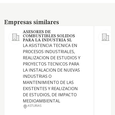
Empresas similares
Empresas similares
ASESORES DE
COMBUSTIBLES SOLIDOS
PARA LA INDUSTRIA SL
C
LA ASISTENCIA TECNICA EN
a
PROCESOS INDUSTRIALES,
c
REALIZACION DE ESTUDIOS Y
s
PROYECTOS TECNICOS PARA
i
LA INSTALACION DE NUEVAS
S
INDUSTRIAS O
y
MANTENIMIENTO DE LAS
a
EXISTENTES Y REALIZACION
S
DE ESTUDIOS, DE IMPACTO
A
MEDIOAMBIENTAL
d
ASTURIAS