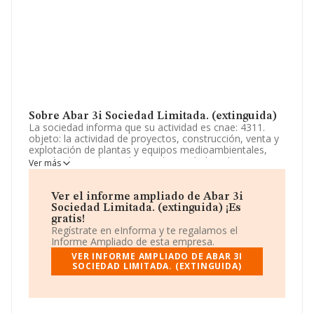
Sobre Abar 3i Sociedad Limitada. (extinguida)
La sociedad informa que su actividad es cnae: 4311.
objeto: la actividad de proyectos, construcción, venta y
explotación de plantas y equipos medioambientales,
gestión de residuos, plantas de reciclado y de
Ver más
recuperación de subproductos, gestión de vertederos y
de instalaciones medioambientales, desamiantados de
instalaciones, desinstalaci. La empresa está registrada
Ver el informe ampliado de Abar 3i
como Sociedad Limitada. Su CNAE corresponde a 7499
Sociedad Limitada. (extinguida) ¡Es
con código '%cnae%'. La compañía no tiene actividad en
gratis!
mercados exteriores.
Regístrate en eInforma y te regalamos el
Informe Ampliado de esta empresa.
La sociedad
Abar 3i Sociedad Limitada.
VER INFORME AMPLIADO DE ABAR 3I
(extinguida)
, con NIF B67744391, tiene domicilio fiscal
SOCIEDAD LIMITADA. (EXTINGUIDA)
en Calle De Gutierrez Herrero núm. 52, (33402), en el
municipio de Aviles, Asturias.
En base a la información de la que dispone INFORMA