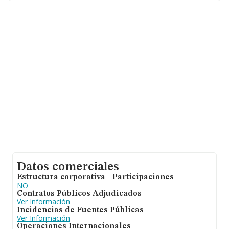
sobre 26.323 compañías, a nivel nacional la facturación
asciende a 11.946 millones de euros y el promedio de la
facturación de ventas entre todas las compañías
asciende a los 453 mil euros. Respecto a la información
de la provincia (hablamos de Asturias), en la base de
datos INFORMA constan 366 empresas, con ventas de
hasta 63 millones de euros. Por último, con el fin de
ampliar la información relativa al ámbito de la empresa,
la antigüedad desde la constitución es de 18 años. La
media de empleados es de 4.
Datos comerciales
Estructura corporativa - Participaciones
NO
Contratos Públicos Adjudicados
Ver Información
Incidencias de Fuentes Públicas
Ver Información
Operaciones Internacionales