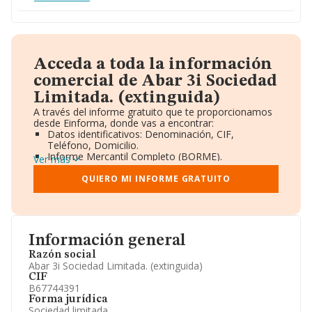
Acceda a toda la información
comercial de Abar 3i Sociedad
Limitada. (extinguida)
A través del informe gratuito que te proporcionamos
desde Einforma, donde vas a encontrar:
Datos identificativos: Denominación, CIF,
Teléfono, Domicilio.
Informe Mercantil Completo (BORME).
Ver más
Gráficos de Evolución Ventas y Empleados.
Consejo de Administración y Administradores.
QUIERO MI INFORME GRATUITO
Directivos y Ejecutivos.
Accionistas.
Participaciones y Vinculaciones en otras empresas.
Artículos de prensa publicados sobre la empresa.
Información oficial y registral complementaria.
Información general
Razón social
Abar 3i Sociedad Limitada. (extinguida)
CIF
B67744391
Forma jurídica
Sociedad limitada