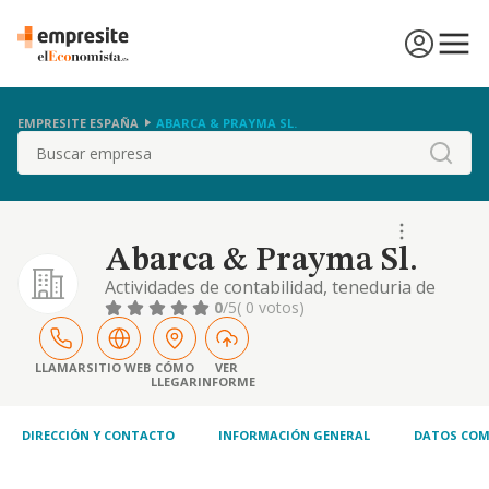
EMPRESITE ESPAÑA
ABARCA & PRAYMA SL.
Buscar
Abarca & Prayma Sl.
Actividades de contabilidad, teneduria de
libros, auditoria y asesoria fiscal. centro de
0
/5
( 0 votos)
negocios, cesion de despachos y alquiler de
servicios empresariales y secretariado;
domiciliacion de empresas.
LLAMAR
SITIO WEB
CÓMO
VER
LLEGAR
INFORME
DIRECCIÓN Y CONTACTO
INFORMACIÓN GENERAL
DATOS COM