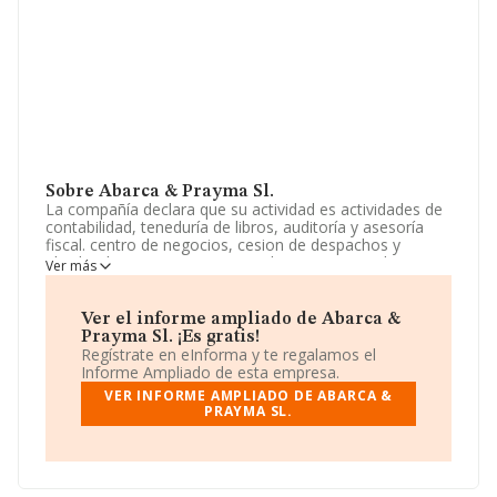
Sobre Abarca & Prayma Sl.
La compañía declara que su actividad es actividades de
contabilidad, teneduría de libros, auditoría y asesoría
fiscal. centro de negocios, cesion de despachos y
alquiler de servicios empresariales y secretariado;
Ver más
domiciliacion de empresas. La empresa está registrada
como Sociedad Limitada. La actividad de referencia
CNAE corresponde a 'Actividades de contabilidad,
Ver el informe ampliado de Abarca &
teneduría de libros, auditoría y asesoría fiscal', cuyo
Prayma Sl. ¡Es gratis!
Código es 6920. La compañía no tiene actividad en
Regístrate en eInforma y te regalamos el
mercados exteriores.
Informe Ampliado de esta empresa.
VER INFORME AMPLIADO DE ABARCA &
Ha tenido el mismo número de profesionales y
PRAYMA SL.
atendiendo a los datos disponibles en INFORMA, ese
número ha estado por encima de la media de sector.
Dentro del ranking de empresas elaborado por
INFORMA, atendiendo a los niveles de facturación de la