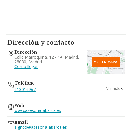
Dirección y contacto
Dirección
Calle Marroquina, 12 - 14, Madrid,
28030, Madrid
VER EN MAPA
Como llegar
Teléfono
Ver más
913016967
915646049
Web
914393658
www.asesoria-abarca.es
Email
a.grico@asesoria-abarca.es