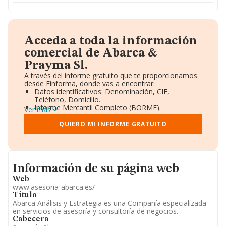
Acceda a toda la información
comercial de Abarca &
Prayma Sl.
A través del informe gratuito que te proporcionamos
desde Einforma, donde vas a encontrar:
Datos identificativos: Denominación, CIF,
Teléfono, Domicilio.
Informe Mercantil Completo (BORME).
Ver más
Gráficos de Evolución Ventas y Empleados.
Consejo de Administración y Administradores.
QUIERO MI INFORME GRATUITO
Directivos y Ejecutivos.
Accionistas.
Participaciones y Vinculaciones en otras empresas.
Artículos de prensa publicados sobre la empresa.
Informacion de su página web
Información oficial y registral complementaria.
Información de su página web
Web
www.asesoria-abarca.es/
Titulo
Abarca Análisis y Estrategia es una Compañía especializada
en servicios de asesoría y consultoría de negocios.
Cabecera