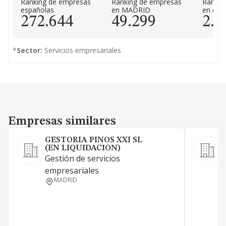
Ranking de empresas
Ranking de empresas
Rankin
españolas
en MADRID
en el 
272.644
49.299
2.8
*
Sector:
Servicios empresariales
Empresas similares
Empresas similares
GESTORIA PINOS XXI SL
(EN LIQUIDACION)
Gestión de servicios
S
empresariales
MADRID